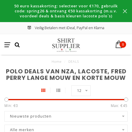
50 euro kassakorting: selecteer voor €170, gebruilk
code: spring26 & ontvang €50 kassakorting (m.u.v.
voordeel deals & basis kleuren lacoste polo´s)
Veilig Betalen met iDeal, PayPal en Klarna
0
Home
/
DEALS
POLO DEALS VAN NZA, LACOSTE, FRED
PERRY LANGE MOUW EN KORTE MOUW
12
Min: €
0
Max: €
45
Nieuwste producten
Alle merken