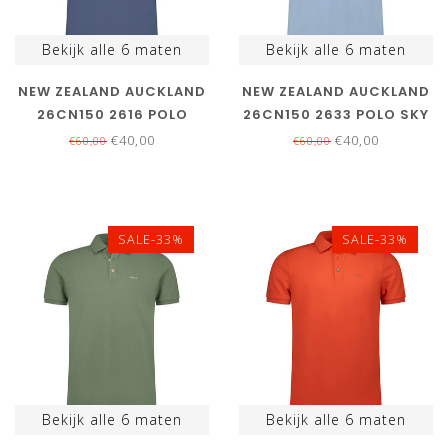
Bekijk alle
6
maten
Bekijk alle
6
maten
NEW ZEALAND AUCKLAND
NEW ZEALAND AUCKLAND
26CN150 2616 POLO
26CN150 2633 POLO SKY
NAVY BLUE DONKERBLAUW
BLUE LICHTBLAUW
€40,00
€40,00
€60,00
€60,00
SALE-33%
SALE-33%
Bekijk alle
6
maten
Bekijk alle
6
maten