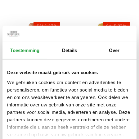
SALE-27%
SALE-27%
Toestemming
Details
Over
Deze website maakt gebruik van cookies
Bekijk alle
6
maten
Bekijk alle
6
maten
We gebruiken cookies om content en advertenties te
personaliseren, om functies voor social media te bieden
NEW ZEALAND AUCKLAND
NEW ZEALAND AUCKLAND
en om ons websiteverkeer te analyseren. Ook delen we
26CN150 1508 POLO
26CN150 1213 POLO
informatie over uw gebruik van onze site met onze
SPRING ORANGE ORANJE
VINTAGE YELLOW GEEL
€44,00
€44,00
€60,00
€60,00
partners voor social media, adverteren en analyse. Deze
partners kunnen deze gegevens combineren met andere
informatie die u aan ze heeft verstrekt of die ze hebben
verzameld op basis van uw gebruik van hun services.