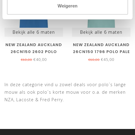
Weigeren
Bekijk alle
6
maten
Bekijk alle
6
maten
NEW ZEALAND AUCKLAND
NEW ZEALAND AUCKLAND
26CN150 2602 POLO
26CN150 1796 POLO PALE
SAILING BLUE
LEAF MELANGE AQUA
€40,00
€45,00
€60,00
€60,00
KOBALTBLAUW
BLAUW MELANGE
In deze categorie vind u zowel deals voor polo´s lange
mouw als ook polo´s korte mouw voor o.a. de merken
NZA, Lacoste & Fred Perry.