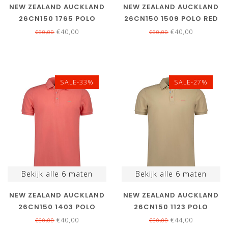
NEW ZEALAND AUCKLAND
NEW ZEALAND AUCKLAND
26CN150 1765 POLO
26CN150 1509 POLO RED
LIGHT SAGE DONKER
TIDE ROOD
€40,00
€40,00
€60,00
€60,00
OLIJFGROEN
SALE-33%
SALE-27%
Bekijk alle
6
maten
Bekijk alle
6
maten
NEW ZEALAND AUCKLAND
NEW ZEALAND AUCKLAND
26CN150 1403 POLO
26CN150 1123 POLO
MYSTIC PINK ROZE
CLASSIC ECRU BEIGE
€40,00
€44,00
€60,00
€60,00