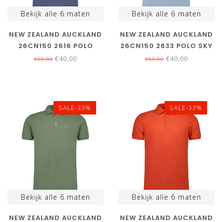
Bekijk alle
6
maten
Bekijk alle
6
maten
NEW ZEALAND AUCKLAND
NEW ZEALAND AUCKLAND
26CN150 2616 POLO
26CN150 2633 POLO SKY
NAVY BLUE DONKERBLAUW
BLUE LICHTBLAUW
€40,00
€40,00
€60,00
€60,00
SALE-33%
SALE-33%
Bekijk alle
6
maten
Bekijk alle
6
maten
NEW ZEALAND AUCKLAND
NEW ZEALAND AUCKLAND