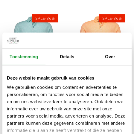
SALE-36%
SALE-36%
Toestemming
Details
Over
Bekijk alle
5
maten
Bekijk alle
5
maten
Deze website maakt gebruik van cookies
NEW ZEALAND AUCKLAND
NEW ZEALAND AUCKLAND
We gebruiken cookies om content en advertenties te
26CN151 1794 POLO AQUA
26CN151 1314 POLO
personaliseren, om functies voor social media te bieden
BLAUW STRUCTUUR
KONINGSDAG ORANJE
€45,00
€45,00
€70,00
€70,00
en om ons websiteverkeer te analyseren. Ook delen we
STRUCTUUR
informatie over uw gebruik van onze site met onze
partners voor social media, adverteren en analyse. Deze
partners kunnen deze gegevens combineren met andere
SALE-36%
SALE-36%
informatie die u aan ze heeft verstrekt of die ze hebben