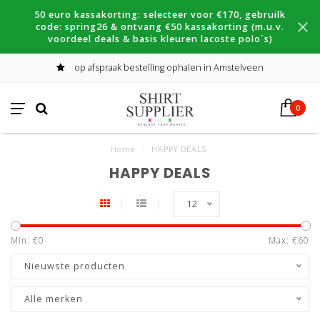
50 euro kassakorting: selecteer voor €170, gebruilk
code: spring26 & ontvang €50 kassakorting (m.u.v.
voordeel deals & basis kleuren lacoste polo´s)
op afspraak bestelling ophalen in Amstelveen
0
Home
/
HAPPY DEALS
HAPPY DEALS
12
Min: €
0
Max: €
60
Nieuwste producten
Alle merken