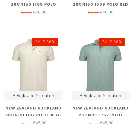
26CN150 1765 POLO
26CN150 1509 POLO RED
LIGHT SAGE DONKER
TIDE ROOD
€40,00
€40,00
€60,00
€60,00
OLIJFGROEN
SALE-36%
SALE-36%
Bekijk alle
5
maten
Bekijk alle
5
maten
NEW ZEALAND AUCKLAND
NEW ZEALAND AUCKLAND
26CN151 1197 POLO BEIGE
26CN151 1757 POLO
STRUCTUUR
GROEN STRUCTUUR
€45,00
€45,00
€70,00
€70,00