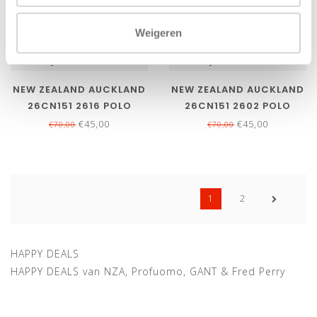
Weigeren
Bekijk alle
5
maten
Bekijk alle
5
maten
NEW ZEALAND AUCKLAND
NEW ZEALAND AUCKLAND
26CN151 2616 POLO
26CN151 2602 POLO
DONKERBLAUW
BLAUW STRUCTUUR
€45,00
€45,00
€70,00
€70,00
STRUCTUUR
1
2
HAPPY DEALS
HAPPY DEALS van NZA, Profuomo, GANT & Fred Perry