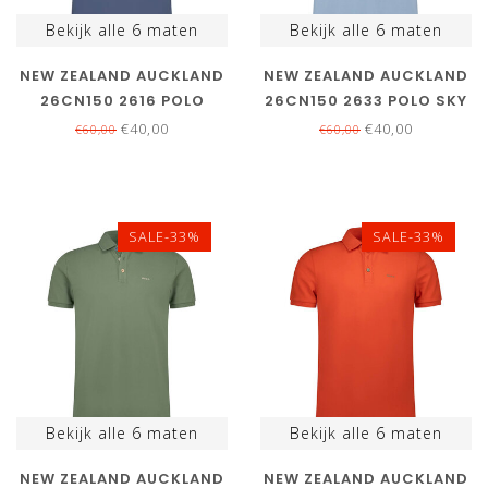
Bekijk alle
6
maten
Bekijk alle
6
maten
NEW ZEALAND AUCKLAND
NEW ZEALAND AUCKLAND
26CN150 2616 POLO
26CN150 2633 POLO SKY
NAVY BLUE DONKERBLAUW
BLUE LICHTBLAUW
€40,00
€40,00
€60,00
€60,00
SALE-33%
SALE-33%
Bekijk alle
6
maten
Bekijk alle
6
maten
NEW ZEALAND AUCKLAND
NEW ZEALAND AUCKLAND