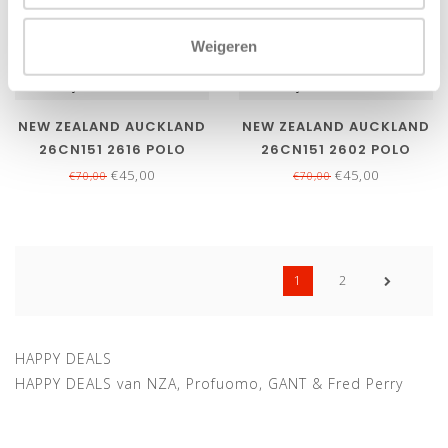
Weigeren
Bekijk alle
5
maten
Bekijk alle
5
maten
NEW ZEALAND AUCKLAND
NEW ZEALAND AUCKLAND
26CN151 2616 POLO
26CN151 2602 POLO
DONKERBLAUW
BLAUW STRUCTUUR
€45,00
€45,00
€70,00
€70,00
STRUCTUUR
1
2
HAPPY DEALS
HAPPY DEALS van NZA, Profuomo, GANT & Fred Perry