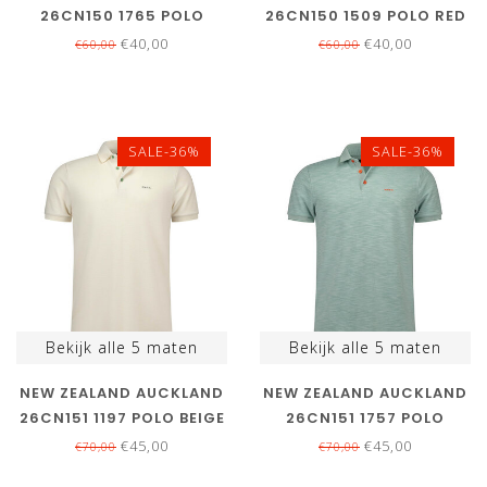
26CN150 1765 POLO
26CN150 1509 POLO RED
LIGHT SAGE DONKER
TIDE ROOD
€40,00
€40,00
€60,00
€60,00
OLIJFGROEN
SALE-36%
SALE-36%
Bekijk alle
5
maten
Bekijk alle
5
maten
NEW ZEALAND AUCKLAND
NEW ZEALAND AUCKLAND
26CN151 1197 POLO BEIGE
26CN151 1757 POLO
STRUCTUUR
GROEN STRUCTUUR
€45,00
€45,00
€70,00
€70,00