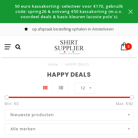
50 euro kassakorting: selecteer voor €170, gebruilk
code: spring26 & ontvang €50 kassakorting (m.u.v.
voordeel deals & basis kleuren lacoste polo´s)
op afspraak bestelling ophalen in Amstelveen
0
Home
/
HAPPY DEALS
HAPPY DEALS
12
Min: €
0
Max: €
60
Nieuwste producten
Alle merken