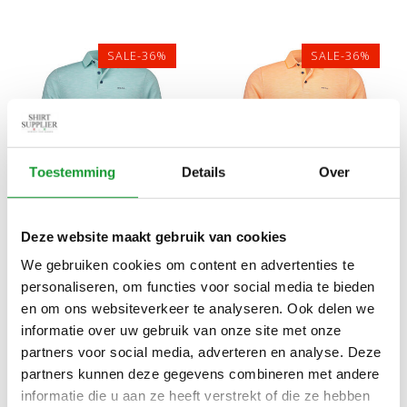
SALE-36%
SALE-36%
Toestemming
Details
Over
Bekijk alle
5
maten
Bekijk alle
5
maten
Deze website maakt gebruik van cookies
NEW ZEALAND AUCKLAND
NEW ZEALAND AUCKLAND
We gebruiken cookies om content en advertenties te
26CN151 1794 POLO AQUA
26CN151 1314 POLO
personaliseren, om functies voor social media te bieden
BLAUW STRUCTUUR
KONINGSDAG ORANJE
€45,00
€45,00
€70,00
€70,00
en om ons websiteverkeer te analyseren. Ook delen we
STRUCTUUR
informatie over uw gebruik van onze site met onze
partners voor social media, adverteren en analyse. Deze
partners kunnen deze gegevens combineren met andere
SALE-36%
SALE-36%
informatie die u aan ze heeft verstrekt of die ze hebben