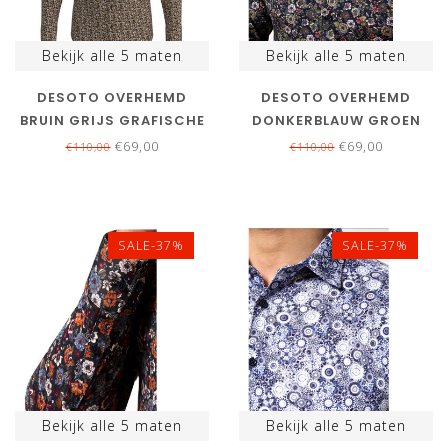
Bekijk alle
5
maten
Bekijk alle
5
maten
DESOTO OVERHEMD
DESOTO OVERHEMD
BRUIN GRIJS GRAFISCHE
DONKERBLAUW GROEN
PRINT
BEIGE BLOEMENPRINT
€69,00
€69,00
€110,00
€110,00
SALE-37%
SALE-37%
Bekijk alle
5
maten
Bekijk alle
5
maten