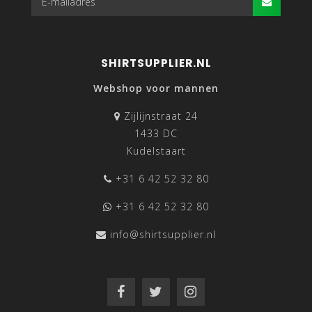
SHIRTSUPPLIER.NL
Webshop voor mannen
Zijlijnstraat 24
1433 DC
Kudelstaart
+31 6 42 52 32 80
OVERHEMDEN ONLINE
+31 6 42 52 32 80
info@shirtsupplier.nl
Tot zo’n twintig jaar geleden gingen stijlvolle mannen die
overhemden willen kopen naar een herenmodezaak of
naar een warenhuis zoals C&A en de Bijenkorf. Als gevolg
van de opkomst van het internet is dat helemaal