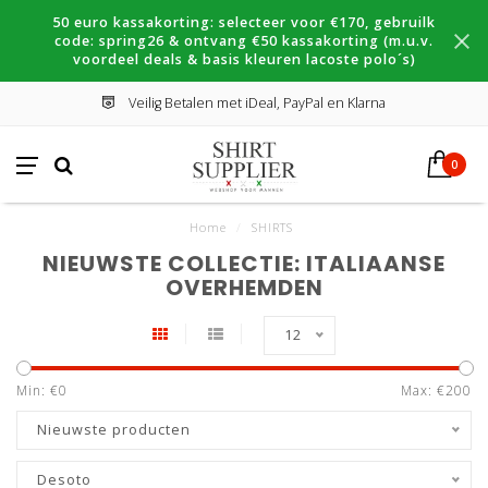
50 euro kassakorting: selecteer voor €170, gebruilk
code: spring26 & ontvang €50 kassakorting (m.u.v.
voordeel deals & basis kleuren lacoste polo´s)
Veilig Betalen met iDeal, PayPal en Klarna
0
Home
/
SHIRTS
NIEUWSTE COLLECTIE: ITALIAANSE
OVERHEMDEN
12
Min: €
0
Max: €
200
Nieuwste producten
Desoto