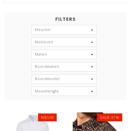
FILTERS
Kleuren
Motieven
Maten
Boordmaten
Boordmodel
Mouwlengte
NIEUW
SALE-37%