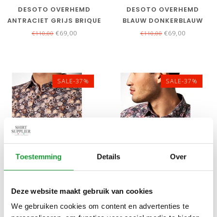
DESOTO OVERHEMD
DESOTO OVERHEMD
ANTRACIET GRIJS BRIQUE
BLAUW DONKERBLAUW
BLAUW BLOEMENPRINT
WIT BLOEMENPRINT
€69,00
€69,00
€110,00
€110,00
SALE-37%
SALE-37%
Toestemming
Details
Over
Bekijk alle
5
maten
Bekijk alle
4
maten
DESOTO OVERHEMD
DESOTO OVERHEMD
Deze website maakt gebruik van cookies
BRUIN BRIQUE GRIJS
BORDEAUX ROOD BRIQUE
We gebruiken cookies om content en advertenties te
BLOEMENPRINT
GRIJS BLOEMENPRINT
€69,00
€69,00
€110,00
€110,00