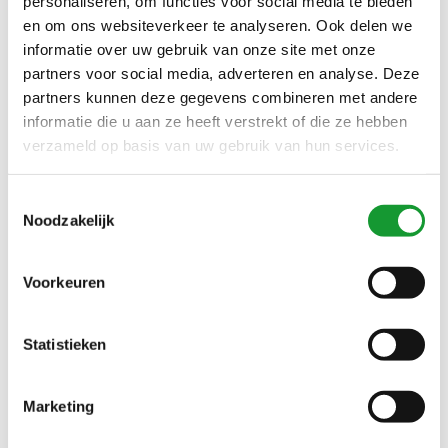
personaliseren, om functies voor social media te bieden
en om ons websiteverkeer te analyseren. Ook delen we
informatie over uw gebruik van onze site met onze
partners voor social media, adverteren en analyse. Deze
SALE-37%
SALE-34%
partners kunnen deze gegevens combineren met andere
informatie die u aan ze heeft verstrekt of die ze hebben
verzameld op basis van uw gebruik van hun services.
Toestemmingsselectie
Noodzakelijk
Bekijk alle
5
maten
Bekijk alle
4
maten
Voorkeuren
DESOTO OVERHEMD
DESOTO OVERHEMD
BEIGE BRUIN GRAFISCHE
KORTE MOUW LIGHT
Statistieken
PRINT
GREEN PIQUE
€69,00
€59,00
€110,00
€90,00
Marketing