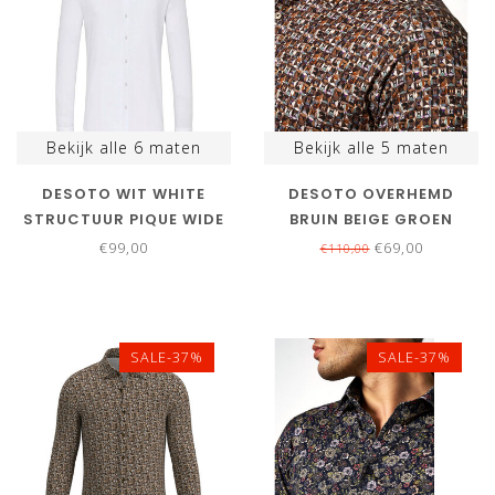
Bekijk alle
6
maten
Bekijk alle
5
maten
DESOTO WIT WHITE
DESOTO OVERHEMD
STRUCTUUR PIQUE WIDE
BRUIN BEIGE GROEN
SPREAD KENT
GRAFISCHE PRINT
€99,00
€69,00
€110,00
SALE-37%
SALE-37%