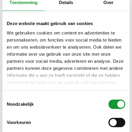
Toestemming
Details
Over
DONKERBLAUW GRIJS
MOUW WIT WHITE
BLOEMENPRINT HEREN
€45,00
€65,00
€90,00
€90,00
POLO
Deze website maakt gebruik van cookies
We gebruiken cookies om content en advertenties te
personaliseren, om functies voor social media te bieden
SALE-23%
SALE-20%
en om ons websiteverkeer te analyseren. Ook delen we
informatie over uw gebruik van onze site met onze
partners voor social media, adverteren en analyse. Deze
partners kunnen deze gegevens combineren met andere
informatie die u aan ze heeft verstrekt of die ze hebben
verzameld op basis van uw gebruik van hun services.
Bekijk alle
4
maten
Bekijk alle
5
maten
Toestemmingsselectie
Noodzakelijk
DESOTO POLO KORTE
DESOTO POLO KORTE
MOUW LICHTBLAUW
DONKERBLAUW WIT AQUA
LIGHT BLUE
BLAUW BLOEMENPRINT
€69,00
€63,95
Voorkeuren
€90,00
€79,95