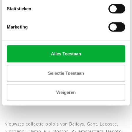
Statistieken
NIEUW
Marketing
Alles Toestaan
Bekijk alle
5
maten
Selectie Toestaan
DESOTO DONKERGROEN
LANGE MOUW POLO
Weigeren
€89,95
Nieuwste collectie polo's van Baileys, Gant, Lacoste,
Giordano, Olymp, R.B. Boston, R2 Amsterdam, Desoto