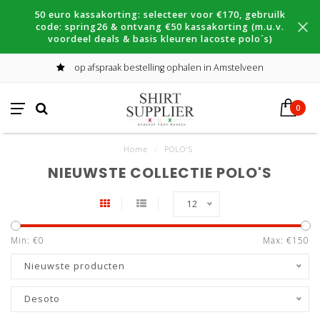
50 euro kassakorting: selecteer voor €170, gebruilk
code: spring26 & ontvang €50 kassakorting (m.u.v.
voordeel deals & basis kleuren lacoste polo´s)
op afspraak bestelling ophalen in Amstelveen
0
Home
/
POLO'S
NIEUWSTE COLLECTIE POLO'S
12
Min: €
0
Max: €
150
Nieuwste producten
Desoto