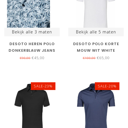
Bekijk alle
3
maten
Bekijk alle
5
maten
DESOTO HEREN POLO
DESOTO POLO KORTE
DONKERBLAUW JEANS
MOUW WIT WHITE
BLAUW BANANEN PRINT
€45,00
€65,00
€90,00
€100,00
SALE-23%
SALE-20%