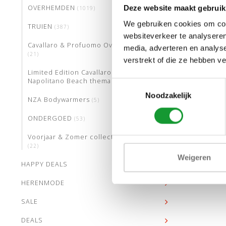
OVERHEMDEN
Deze website maakt gebruik
(1019)
We gebruiken cookies om cont
TRUIEN
(387)
Nieuwste co
websiteverkeer te analyseren
Cavallaro & Profuomo Overshirts
media, adverteren en analys
(21)
verstrekt of die ze hebben v
Limited Edition Cavallaro Neapolis
Napolitano Beach thema
(12)
Toestemmingsselectie
Noodzakelijk
NZA Bodywarmers
(5)
ONDERGOED
(53)
Voorjaar & Zomer collectie truien
(22)
Weigeren
HAPPY DEALS
HERENMODE
SALE
DEALS