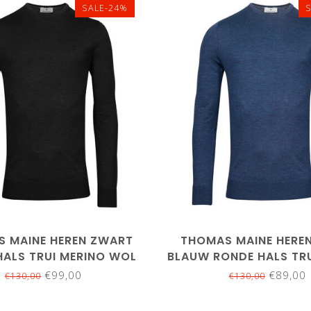
SALE-24%
L
XL
XXL
3XL
L
XL
XXL
3
 MAINE HEREN ZWART
THOMAS MAINE HEREN
HALS TRUI MERINO WOL
BLAUW RONDE HALS TRU
WOL
€99,00
€89,00
€130,00
€130,00