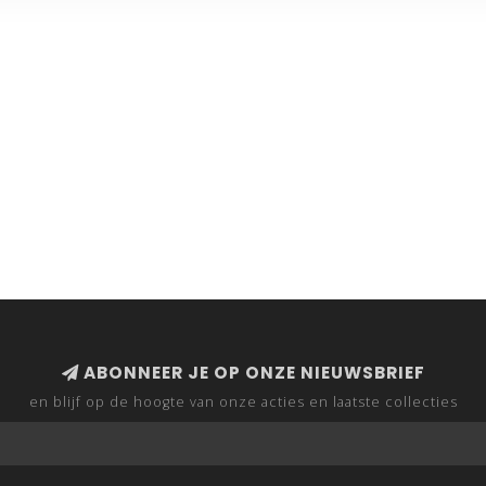
ABONNEER JE OP ONZE NIEUWSBRIEF
en blijf op de hoogte van onze acties en laatste collecties