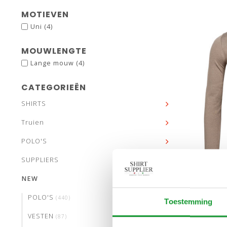
MOTIEVEN
Uni
(4)
MOUWLENGTE
Lange mouw
(4)
CATEGORIEËN
SHIRTS
Truien
POLO'S
S
SUPPLIERS
NEW
THOMA
POLO'S
(440)
Toestemming
BRUI
VESTEN
(87)