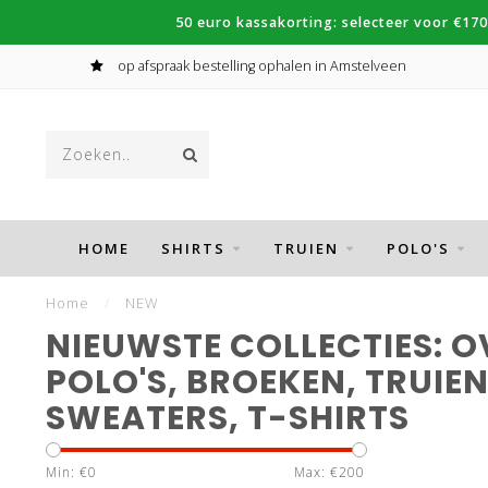
50 euro kassakorting: selecteer voor €170
op afspraak bestelling ophalen in Amstelveen
HOME
SHIRTS
TRUIEN
POLO'S
Home
/
NEW
NIEUWSTE COLLECTIES: 
POLO'S, BROEKEN, TRUIEN
SWEATERS, T-SHIRTS
Min: €
0
Max: €
200