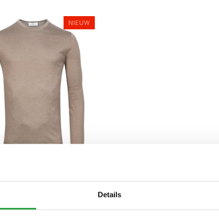
NIEUW
M
L
XL
XXL
S MAINE HEREN JUTE
Details
N RONDE HALS TRUI
€109,00