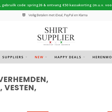
, gebruilk code: spring26 & ontvang €50 kassakorting (m.u.v. voor
Veilig Betalen met iDeal, PayPal en Klarna
SUPPLIERS
NEW
HAPPY DEALS
HERENMO
OVERHEMDEN,
, VESTEN,