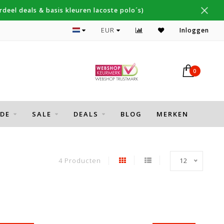
deel deals & basis kleuren lacoste polo´s)
Topmerken Thomas Maine, Cavallaro, Desoto
EUR
Inloggen
0
DE
SALE
DEALS
BLOG
MERKEN
4 Producten
12