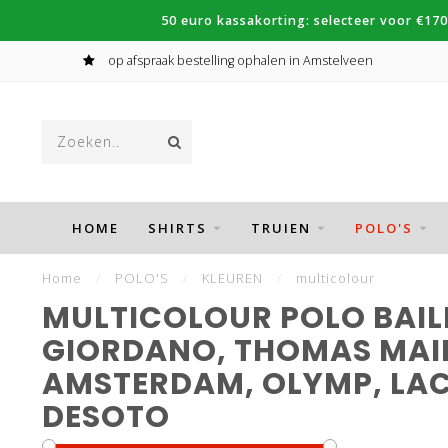
50 euro kassakorting: selecteer voor €170
op afspraak bestelling ophalen in Amstelveen
HOME
SHIRTS
TRUIEN
POLO'S
Home
/
POLO'S
/
KLEUREN
/
multicolour
MULTICOLOUR POLO BAIL
GIORDANO, THOMAS MAIN
AMSTERDAM, OLYMP, LAC
DESOTO