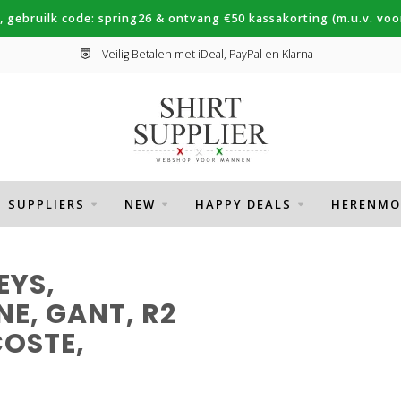
, gebruilk code: spring26 & ontvang €50 kassakorting (m.u.v. voor
Veilig Betalen met iDeal, PayPal en Klarna
SUPPLIERS
NEW
HAPPY DEALS
HERENMO
EYS,
E, GANT, R2
OSTE,