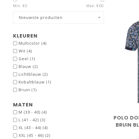
Min: €
0
Max: €
60
Nieuwste producten
KLEUREN
Multicolor
(4)
Wit
(4)
Geel
(1)
Blauw
(2)
Lichtblauw
(2)
Kobaltblauw
(1)
Bruin
(1)
MATEN
M (39 - 40)
(4)
POLO DO
L (41 - 42)
(3)
BRUIN B
XL (43 - 44)
(4)
XXL (45 - 46)
(2)