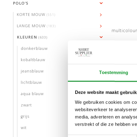
POLO'S
KORTE MOUW
(551)
LANGE MOUW
(183)
multicolou
KLEUREN
(633)
donkerblauw
kobaltblauw
jeansblauw
Toestemming
lichtblauw
Deze website maakt gebruik
aqua blauw
We gebruiken cookies om cont
zwart
websiteverkeer te analyseren
grijs
media, adverteren en analys
verstrekt of die ze hebben v
wit