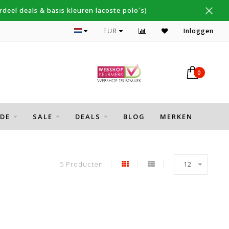
deel deals & basis kleuren lacoste polo´s)
Topmerken Thomas Maine, Cavallaro, Desoto
EUR
Inloggen
0
DE
SALE
DEALS
BLOG
MERKEN
5 Producten
12