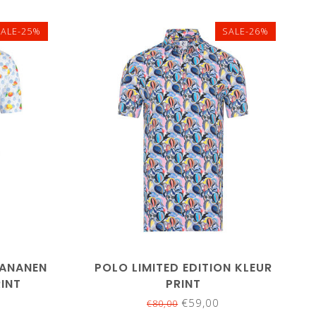
SALE-25%
SALE-26%
M
L
XXL
3XL
BANANEN
POLO LIMITED EDITION KLEUR
RINT
PRINT
€59,00
€80,00