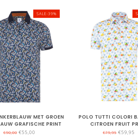
SALE-39%
3XL
M
NKERBLAUW MET GROEN
POLO TUTTI COLORI 
LAUW GRAFISCHE PRINT
CITROEN FRUIT P
€55,00
€59,95
€90,00
€79,95