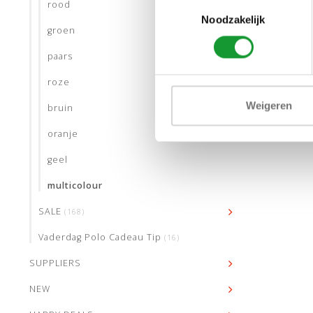
Toestemmingsselectie
rood
Noodzakelijk
groen
paars
roze
Weigeren
bruin
oranje
geel
multicolour
SALE
(168)
Vaderdag Polo Cadeau Tip
(16)
SUPPLIERS
NEW