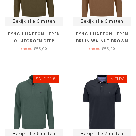
Bekijk alle
6
maten
Bekijk alle
6
maten
FYNCH HATTON HEREN
FYNCH HATTON HEREN
OLIJFGROEN DEEP
BRUIN WALNUT BROWN
FOREST ZIPPER
ZIPPER
€55,00
€55,00
€80,00
€80,00
SALE-31%
NIEUW
Bekijk alle
6
maten
Bekijk alle
7
maten