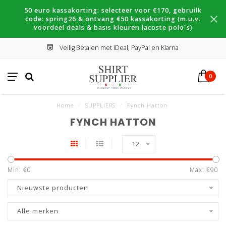
50 euro kassakorting: selecteer voor €170, gebruilk
code: spring26 & ontvang €50 kassakorting (m.u.v.
voordeel deals & basis kleuren lacoste polo´s)
Veilig Betalen met iDeal, PayPal en Klarna
0
Home
/
SUPPLIERS
/
Fynch Hatton
FYNCH HATTON
12
Min: €
0
Max: €
90
Nieuwste producten
Alle merken