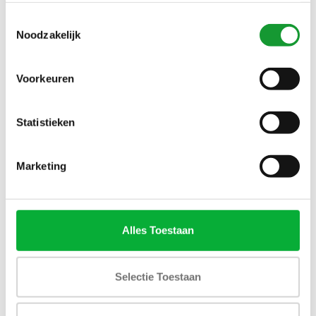
NIEUW
NIEUW
Toestemmingsselectie
Noodzakelijk
Voorkeuren
Statistieken
Bekijk alle
7
maten
Bekijk alle
6
maten
Marketing
FYNCH HATTON POLO
FYNCH HATTON WIT
ZWART BLACK SUPIMA
LICHTBLAUW RUITJE
PIQUE KATOEN
BUTTON DOWN
€49,00
€59,00
Alles Toestaan
Selectie Toestaan
NIEUW
NIEUW