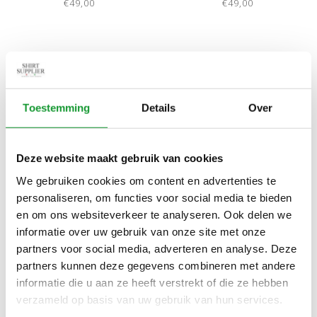
BLUE SUPIMA PIQUE
PIQUE KATOEN
€49,00
€49,00
KATOEN
NIEUW
NIEUW
Toestemming
Details
Over
Deze website maakt gebruik van cookies
We gebruiken cookies om content en advertenties te
personaliseren, om functies voor social media te bieden
Bekijk alle
7
maten
Bekijk alle
7
maten
en om ons websiteverkeer te analyseren. Ook delen we
FYNCH HATTON POLO
FYNCH HATTON POLO
informatie over uw gebruik van onze site met onze
WIT WHITE SUPIMA PIQUE
ANTRACIET GRIJS
partners voor social media, adverteren en analyse. Deze
KATOEN
ASPHALT SUPIMA PIQUE
€49,00
€49,00
partners kunnen deze gegevens combineren met andere
KATOEN
informatie die u aan ze heeft verstrekt of die ze hebben
verzameld op basis van uw gebruik van hun services.