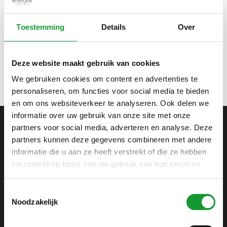
Bekijk alle
5
maten
Toestemming
Details
Over
THOMAS MAINE BEIGE
TAUPE LUXE HEREN
BOMBER JACK MET RITS
€250,00
€500,00
Deze website maakt gebruik van cookies
GEITEN LEER
We gebruiken cookies om content en advertenties te
personaliseren, om functies voor social media te bieden
en om ons websiteverkeer te analyseren. Ook delen we
informatie over uw gebruik van onze site met onze
partners voor social media, adverteren en analyse. Deze
ABONNEER JE OP ONZE NIEUWSBRIEF
partners kunnen deze gegevens combineren met andere
informatie die u aan ze heeft verstrekt of die ze hebben
en blijf op de hoogte van onze acties en laatste
collecties
verzameld op basis van uw gebruik van hun services.
Toestemmingsselectie
Noodzakelijk
SHIRTSUPPLIER.NL