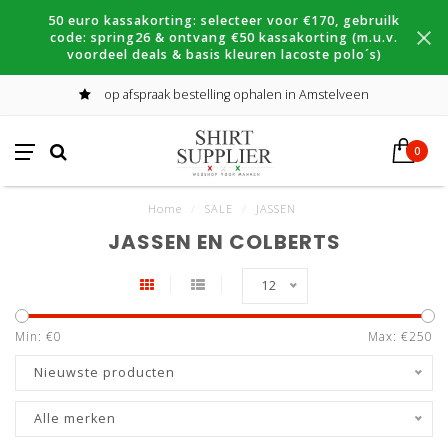
50 euro kassakorting: selecteer voor €170, gebruilk
code: spring26 & ontvang €50 kassakorting (m.u.v.
voordeel deals & basis kleuren lacoste polo´s)
op afspraak bestelling ophalen in Amstelveen
0
Home
/
SALE
/
JASSEN
JASSEN EN COLBERTS
12
Min: €
0
Max: €
250
Nieuwste producten
Alle merken