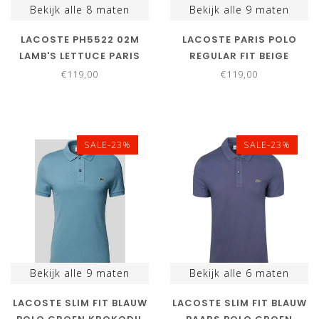
Bekijk alle
8
maten
Bekijk alle
9
maten
LACOSTE PH5522 02M
LACOSTE PARIS POLO
LAMB'S LETTUCE PARIS
REGULAR FIT BEIGE
POLO REGULAR FIT
MELANGE
€119,00
€119,00
GROEN
SALE-23%
SALE-23%
Bekijk alle
9
maten
Bekijk alle
6
maten
LACOSTE SLIM FIT BLAUW
LACOSTE SLIM FIT BLAUW