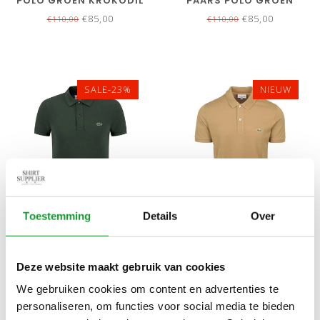
POLO GROEN KROKODIL
PAARS POLO GROEN
KROKODIL
€85,00
€85,00
€110,00
€110,00
SALE-23%
NIEUW
Toestemming
Details
Over
Bekijk alle
2
maten
Bekijk alle
9
maten
LACOSTE SLIM FIT
LACOSTE SLIM FIT BEIGE
DONKERGROEN POLO
SAND POLO GROEN
Deze website maakt gebruik van cookies
GROEN KROKODIL
KROKODIL
€85,00
€109,00
€110,00
We gebruiken cookies om content en advertenties te
personaliseren, om functies voor social media te bieden