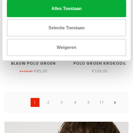
Alles Toestaan
Selectie Toestaan
Bekijk alle
5
maten
Bekijk alle
10
maten
Weigeren
LACOSTE SLIM FIT AQUA
LACOSTE SLIM FIT ZWART
BLAUW POLO GROEN
POLO GROEN KROKODIL
KROKODIL
€85,00
€109,00
€110,00
1
2
3
4
5
11