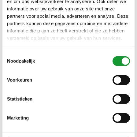
en om ons websiteverkeer te analyseren. Ook delen we
informatie over uw gebruik van onze site met onze
SALE-23%
SALE-14%
partners voor social media, adverteren en analyse. Deze
partners kunnen deze gegevens combineren met andere
informatie die u aan ze heeft verstrekt of die ze hebben
verzameld op basis van uw gebruik van hun services.
Toestemmingsselectie
Noodzakelijk
Bekijk alle
8
maten
Bekijk alle
5
maten
Voorkeuren
LACOSTE SLIM FIT
LACOSTE SLIM FIT WIT
OLIJFGROEN POLO
POLO GROEN KROKODIL
GROEN KROKODIL
€85,00
€95,00
€110,00
€110,00
Statistieken
Marketing
SALE-23%
NIEUW