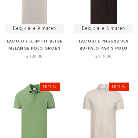
Bekijk alle
9
maten
Bekijk alle
8
maten
LACOSTE SLIM FIT BEIGE
LACOSTE PH5522 3LA
MELANGE POLO GROEN
BUFFALO PARIS POLO
KROKODIL
REGULAR FIT
€109,00
€119,00
DONKERBRUIN
NIEUW
NIEUW