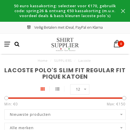
50 euro kassakorting: selecteer voor €170, gebruilk
code: spring26 & ontvang €50 kassakorting (m.u.v.
voordeel deals & basis kleuren lacoste polo´s)
Veilig Betalen met iDeal, PayPal en Klarna
0
Home
/
SUPPLIERS
/
Lacoste
LACOSTE POLO'S SLIM FIT REGULAR FIT
PIQUE KATOEN
12
Min: €
0
Max: €
150
Nieuwste producten
Alle merken