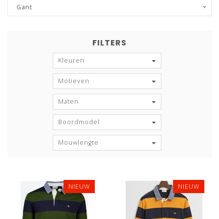
Gant
FILTERS
Kleuren
Motieven
Maten
Boordmodel
Mouwlengte
NIEUW
NIEUW