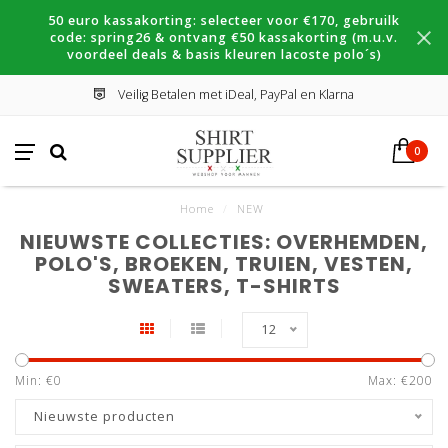
50 euro kassakorting: selecteer voor €170, gebruilk
code: spring26 & ontvang €50 kassakorting (m.u.v.
voordeel deals & basis kleuren lacoste polo´s)
Veilig Betalen met iDeal, PayPal en Klarna
0
Home
/
NEW
NIEUWSTE COLLECTIES: OVERHEMDEN,
POLO'S, BROEKEN, TRUIEN, VESTEN,
SWEATERS, T-SHIRTS
12
Min: €
0
Max: €
200
Nieuwste producten