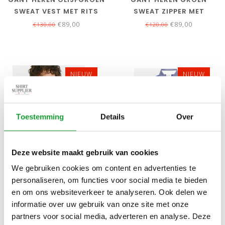
SWEAT VEST MET RITS
SWEAT ZIPPER MET
RITSJE
€89,00
€89,00
€130,00
€120,00
NIEUW
NIEUW
Toestemming
Details
Over
Deze website maakt gebruik van cookies
Bekijk alle
5
maten
Bekijk alle
6
maten
We gebruiken cookies om content en advertenties te
personaliseren, om functies voor social media te bieden
GANT DONKERBLAUW-
GANT BLAUW ROYAL BLUE
en om ons websiteverkeer te analyseren. Ook delen we
GROEN STREEP HEREN
HEREN RUGBY SHIRT
informatie over uw gebruik van onze site met onze
RUGBY SHIRT SWEATER
SWEATER
€129,00
€129,00
partners voor social media, adverteren en analyse. Deze