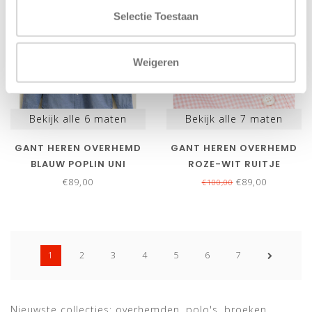
Selectie Toestaan
Weigeren
Bekijk alle
6
maten
Bekijk alle
7
maten
GANT HEREN OVERHEMD
GANT HEREN OVERHEMD
BLAUW POPLIN UNI
ROZE-WIT RUITJE
€89,00
€89,00
€100,00
1
2
3
4
5
6
7
Nieuwste collecties: overhemden, polo's, broeken,