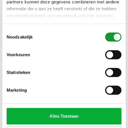
partners kunnen deze gegevens combineren met andere
informatie die u aan ze heeft verstrekt of die ze hebben
verzameld op basis van uw gebruik van hun services.
NIEUW
NIEUW
Toestemmingsselectie
Noodzakelijk
Voorkeuren
Bekijk alle
7
maten
Bekijk alle
4
maten
Statistieken
GANT HEREN OVERHEMD
GANT HEREN OVERHEMD
LICHTROZE POPLIN UNI
ROZE POPLIN UNI
Marketing
€89,00
€89,00
Alles Toestaan
NIEUW
SALE-11%