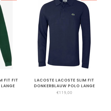
aat6/XL
maat3/S
maat7/XXL
maat8/3XL
maat9/4XL
 FIT FIT
LACOSTE LACOSTE SLIM FIT
 LANGE
DONKERBLAUW POLO LANGE
MOUW
€119,00