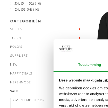
5XL (51 - 52)
(10)
6XL (53-54)
(10)
CATEGORIEËN
SHIRTS
Truien
POLO'S
maat3/
SUPPLIERS
ma
maa
NEW
Toestemming
maat
HAPPY DEALS
Deze website maakt gebruik
HERENMODE
LACOSTE
We gebruiken cookies om cont
SALE
websiteverkeer te analyseren
media, adverteren en analys
OVERHEMDEN
(623)
verstrekt of die ze hebben v