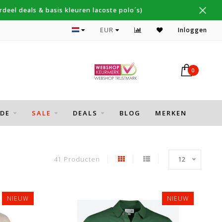
deel deals & basis kleuren lacoste polo´s)
Topmerken Thomas Maine, Cavallaro, Desoto
EUR
Inloggen
0
DE
SALE
DEALS
BLOG
MERKEN
41 Producten
12
NIEUW
NIEUW