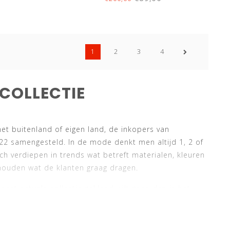
1
2
3
4
 COLLECTIE
het buitenland of eigen land, de inkopers van
2 samengesteld. In de mode denkt men altijd 1, 2 of
 verdiepen in trends wat betreft materialen, kleuren
 houden wat de klanten graag dragen.
st actuele collectie gekleed wilt gaan dan is het
s je een bewuste en modieuze man bent die gekleed
 sale een moment zijn om veel nieuwe herenkleding te