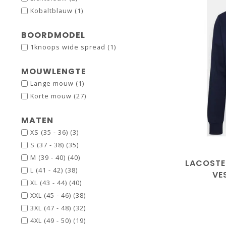
Kobaltblauw
(1)
BOORDMODEL
1knoops wide spread
(1)
MOUWLENGTE
Lange mouw
(1)
maat3/
Korte mouw
(27)
ma
maa
MATEN
XS (35 - 36)
(3)
S (37 - 38)
(35)
M (39 - 40)
(40)
LACOSTE
L (41 - 42)
(38)
VE
XL (43 - 44)
(40)
XXL (45 - 46)
(38)
3XL (47 - 48)
(32)
4XL (49 - 50)
(19)