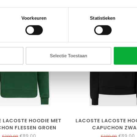
Voorkeuren
Statistieken
SALE-56%
Selectie Toestaan
maat6/XL
maat7/
at6/XL
maat8/3XL
maat9/4XL
 LACOSTE HOODIE MET
LACOSTE LACOSTE HO
HON FLESSEN GROEN
CAPUCHON ZWA
€89,00
€89,00
€200,00
€200,00