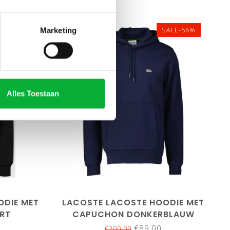
Marketing
SALE-56%
SALE-56%
Alles Toestaan
XXL
maat5/L
maat6/XL
maat7/XXL
maat8/3XL
ODIE MET
LACOSTE LACOSTE HOODIE MET
RT
CAPUCHON DONKERBLAUW
€89,00
€200,00