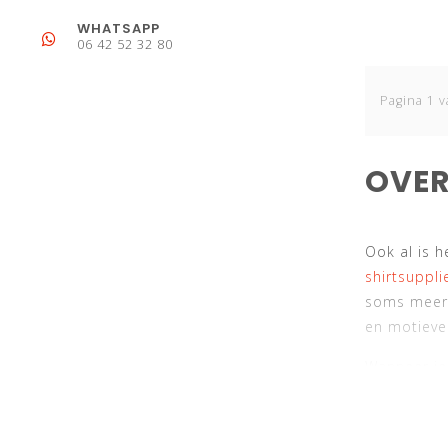
WHATSAPP
06 42 52 32 80
Pagina 1 v
OVER
Ook al is h
shirtsupplie
soms meer 
en motieve
Wanneer je 
zaak om bi
gaat in goe
shoppen teg