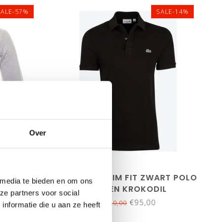
SALE-57%
SALE-14%
maat5/L
XXL
maat3/S
maat4/M
maat5/L
/4XL
maat6/XL
maat7/XXL
Over
1/6XL
maat8/3XL
EN SWEAT
LACOSTE SLIM FIT ZWART POLO
 media te bieden en om ons
JS
GROEN KROKODIL
ze partners voor social
€95,00
€110,00
nformatie die u aan ze heeft