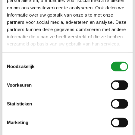
personaliseren, om functies voor social media te bieden
GRIJS
DARK BROWN MET
en om ons websiteverkeer te analyseren. Ook delen we
DONKERBRUINE KNOPEN
informatie over uw gebruik van onze site met onze
partners voor social media, adverteren en analyse. Deze
NIEUW
NIEUW
partners kunnen deze gegevens combineren met andere
informatie die u aan ze heeft verstrekt of die ze hebben
verzameld op basis van uw gebruik van hun services.
Toestemmingsselectie
Noodzakelijk
Bekijk alle
6
maten
Bekijk alle
6
maten
Voorkeuren
PROFUOMO SLIM FIT
PROFUOMO SLIM FIT
OVERHEMD JAPANESE
OVERHEMD JAPANESE
Statistieken
KNITTED BRUIN BROWN
KNITTED DENIM BLUE MET
€129,00
€129,00
MET DONKERBRUINE
DONKERBLAUWE KNOPEN
KNOPEN
Marketing