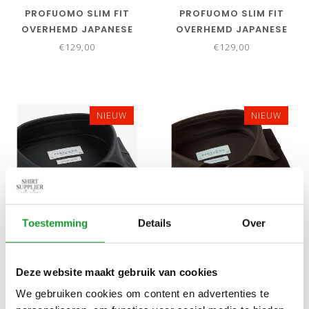
PROFUOMO SLIM FIT
PROFUOMO SLIM FIT
OVERHEMD JAPANESE
OVERHEMD JAPANESE
KNITTED DENIM BLUE
KNITTED GROEN GREEN
€129,00
€129,00
NIEUW
NIEUW
Toestemming
Details
Over
Bekijk alle
6
maten
Bekijk alle
6
maten
PROFUOMO SLIM FIT
PROFUOMO SLIM FIT
Deze website maakt gebruik van cookies
OVERHEMD JAPANESE
OVERHEMD JAPANESE
We gebruiken cookies om content en advertenties te
KNITTED ANTRACIET
KNITTED DONKERBRUIN
€129,00
€129,00