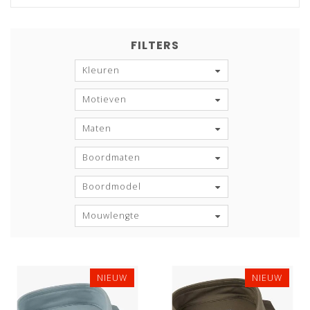
FILTERS
Kleuren
Motieven
Maten
Boordmaten
Boordmodel
Mouwlengte
NIEUW
NIEUW