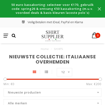
50 euro kassakorting: selecteer voor €170, gebruilk
code: spring26 & ontvang €50 kassakorting (m.u.v.
voordeel deals & basis kleuren lacoste polo´s)
Veilig Betalen met iDeal, PayPal en Klarna
0
Home
/
SHIRTS
NIEUWSTE COLLECTIE: ITALIAANSE
OVERHEMDEN
12
Min: €
0
Max: €
200
Nieuwste producten
Alle merken