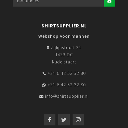
SHIRTSUPPLIER.NL
Webshop voor mannen
Zijlijnstraat 24
1433 DC
Kudelstaart
+31 6 42 52 32 80
OVERHEMDEN ONLINE
+31 6 42 52 32 80
info@shirtsupplier.nl
Tot zo’n twintig jaar geleden gingen stijlvolle mannen die
overhemden willen kopen naar een herenmodezaak of
naar een warenhuis zoals C&A en de Bijenkorf. Als gevolg
van de opkomst van het internet is dat helemaal