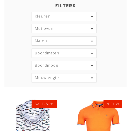
FILTERS
Kleuren
Motieven
Maten
Boordmaten
Boordmodel
Mouwlengte
SALE-51%
NIEUW