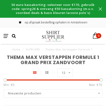
50 euro kassakorting: selecteer voor €170, gebruilk
code: spring26 & ontvang €50 kassakorting (m.u.v.
voordeel deals & basis kleuren lacoste polo´s)
op afspraak bestelling ophalen in Amstelveen
0
Home
/
SUPPLIERS
/
Thema Max Verstappen Formule 1
THEMA MAX VERSTAPPEN FORMULE 1
GRAND PRIX ZANDVOORT
12
Min: €
0
Max: €
70
Nieuwste producten