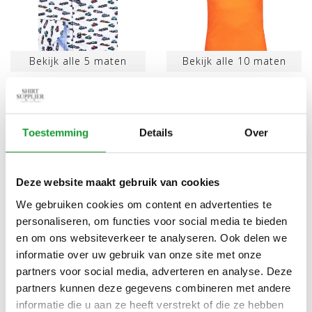
Bekijk alle
5
maten
Bekijk alle
10
maten
GRATIS HEREN
GRATIS WK VOETBAL
OVERHEMD THEMA MAX
2026 HEREN POLO
VERSTAPPEN FORMULE 1
ORANJE KORTE MOUW BIJ
€59,00
€69,00
€120,00
Toestemming
Details
Over
PRINT
AANKOOP VAN AF €200
Thema Max Verstappen Formule 1 Grand Prix
Deze website maakt gebruik van cookies
Zandvoort, om goed voorbereid de Race van het jaar
We gebruiken cookies om content en advertenties te
bekijken is een nieuwe Giordano oranje polo korte
personaliseren, om functies voor social media te bieden
mouw of lange mouw en/of race wagen print overhemd
en om ons websiteverkeer te analyseren. Ook delen we
en/of uni overhemd een must. Koop daarom direct uw
informatie over uw gebruik van onze site met onze
polo of overhemd bij shirtsupplier.nl
partners voor social media, adverteren en analyse. Deze
partners kunnen deze gegevens combineren met andere
informatie die u aan ze heeft verstrekt of die ze hebben