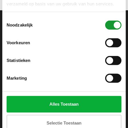
verzameld op basis van uw gebruik van hun services.
Toestemmingsselectie
Noodzakelijk
ABONNEER JE OP ONZE NIEUWSBRIEF
en blijf op de hoogte van onze acties en laatste
collecties
Voorkeuren
Statistieken
SHIRTSUPPLIER.NL
Marketing
Webshop voor mannen
Zijlijnstraat 24
Alles Toestaan
1433 DC
Kudelstaart
Selectie Toestaan
+31 6 42 52 32 80