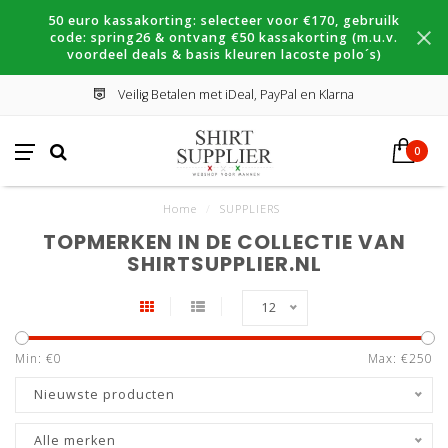
50 euro kassakorting: selecteer voor €170, gebruilk
code: spring26 & ontvang €50 kassakorting (m.u.v.
voordeel deals & basis kleuren lacoste polo´s)
Veilig Betalen met iDeal, PayPal en Klarna
0
Home
/
SUPPLIERS
TOPMERKEN IN DE COLLECTIE VAN
SHIRTSUPPLIER.NL
12
Min: €
0
Max: €
250
Nieuwste producten
Alle merken