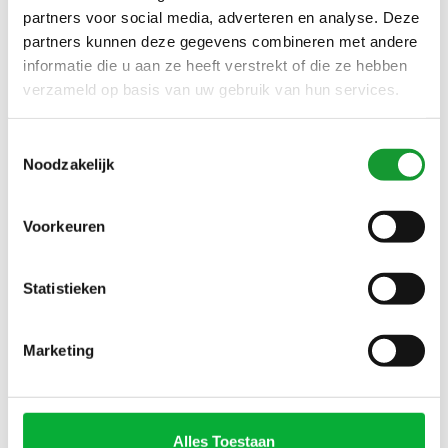
partners voor social media, adverteren en analyse. Deze
partners kunnen deze gegevens combineren met andere
informatie die u aan ze heeft verstrekt of die ze hebben
NIEUW
NIEUW
verzameld op basis van uw gebruik van hun services.
Toestemmingsselectie
Noodzakelijk
Voorkeuren
Bekijk alle
6
maten
Bekijk alle
6
maten
Statistieken
PROFUOMO SLIM FIT
PROFUOMO SLIM FIT
OVERHEMD JAPANESE
OVERHEMD JAPANESE
Marketing
KNITTED BRUIN LIGHT
KNITTED DENIM BLUE
€129,00
€129,00
BROWN
Alles Toestaan