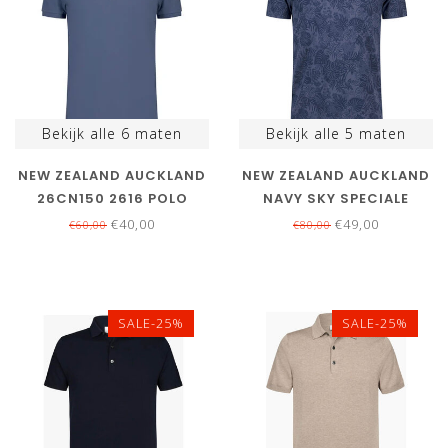
Bekijk alle
6
maten
Bekijk alle
5
maten
NEW ZEALAND AUCKLAND
NEW ZEALAND AUCKLAND
26CN150 2616 POLO
NAVY SKY SPECIALE
NAVY BLUE DONKERBLAUW
BLOEMENPRINT POLO
€40,00
€49,00
€60,00
€80,00
SALE-25%
SALE-25%