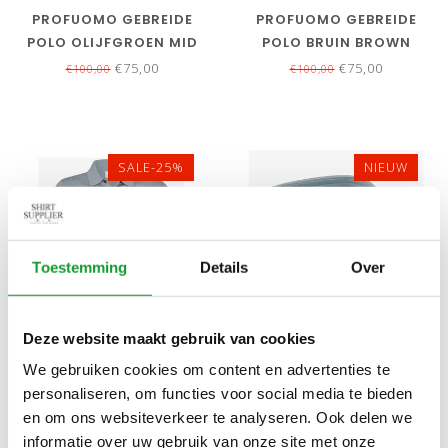
PROFUOMO GEBREIDE
PROFUOMO GEBREIDE
POLO OLIJFGROEN MID
POLO BRUIN BROWN
GREEN KORTE MOUW
KORTE MOUW KWALITEIT
€75,00
€75,00
€100,00
€100,00
KWALITEIT TENCEL
TENCEL
SALE-25%
NIEUW
Toestemming
Details
Over
Deze website maakt gebruik van cookies
Bekijk alle
5
maten
Bekijk alle
6
maten
We gebruiken cookies om content en advertenties te
PROFUOMO GEBREIDE
PROFUOMO SLIM FIT
personaliseren, om functies voor social media te bieden
POLO BLAUW BLUE KORTE
OVERHEMD JAPANESE
en om ons websiteverkeer te analyseren. Ook delen we
MOUW KWALITEIT TENCEL
KNITTED BLUE BLAUW
€75,00
€129,00
€100,00
informatie over uw gebruik van onze site met onze