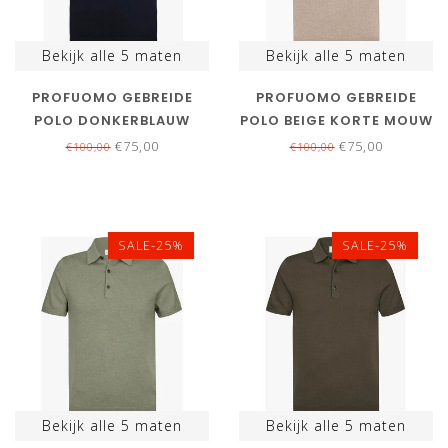
Bekijk alle
5
maten
Bekijk alle
5
maten
PROFUOMO GEBREIDE
PROFUOMO GEBREIDE
POLO DONKERBLAUW
POLO BEIGE KORTE MOUW
NAVY KORTE MOUW
KWALITEIT TENCEL
€75,00
€75,00
€100,00
€100,00
KWALITEIT TENCEL
SALE-25%
SALE-25%
Bekijk alle
5
maten
Bekijk alle
5
maten