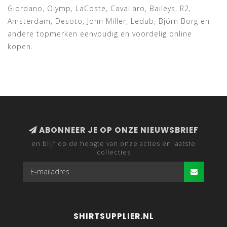
Giordano, Olymp, LaCoste, Cavallaro, Baileys, R2,
Amsterdam, Desoto, John Miller, Ledub, Björn Borg en
andere topmerken eenvoudig en voordelig online
kopen.
ABONNEER JE OP ONZE NIEUWSBRIEF
en blijf op de hoogte van onze acties en laatste
collecties
SHIRTSUPPLIER.NL