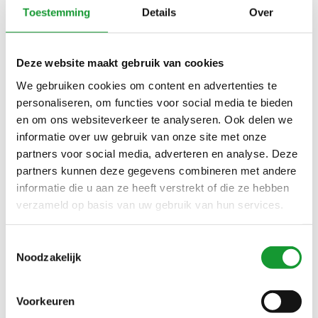
2-PACK V-HALS KATOEN
T-SHIRTS 2-PACK RONDE
Toestemming
Details
Over
HALS KATOEN SMALLE
€25,95
€25,95
BOORD
Deze website maakt gebruik van cookies
We gebruiken cookies om content en advertenties te
NIEUW
personaliseren, om functies voor social media te bieden
en om ons websiteverkeer te analyseren. Ook delen we
informatie over uw gebruik van onze site met onze
partners voor social media, adverteren en analyse. Deze
partners kunnen deze gegevens combineren met andere
informatie die u aan ze heeft verstrekt of die ze hebben
verzameld op basis van uw gebruik van hun services.
Bekijk alle
5
maten
Toestemmingsselectie
ALAN RED WIT T-SHIRTS
Noodzakelijk
2-PACK RONDE HALS
KATOEN SMALLE BOORD
€25,95
Voorkeuren