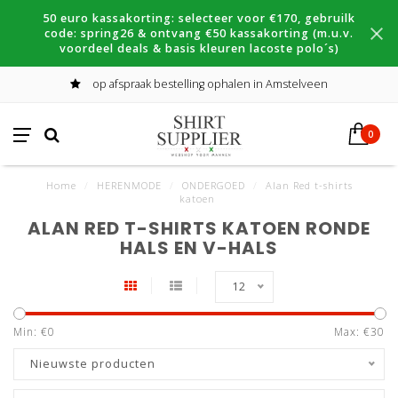
50 euro kassakorting: selecteer voor €170, gebruilk
code: spring26 & ontvang €50 kassakorting (m.u.v.
voordeel deals & basis kleuren lacoste polo´s)
op afspraak bestelling ophalen in Amstelveen
0
Home
/
HERENMODE
/
ONDERGOED
/
Alan Red t-shirts
katoen
ALAN RED T-SHIRTS KATOEN RONDE
HALS EN V-HALS
12
Min: €
0
Max: €
30
Nieuwste producten