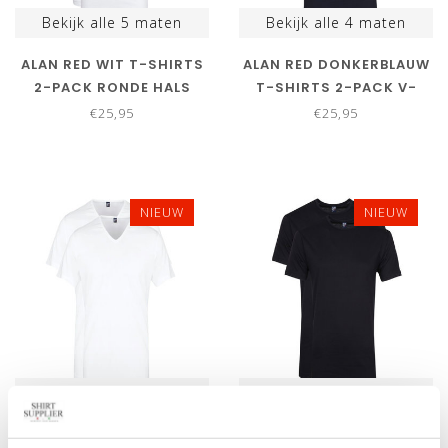
Bekijk alle
5
maten
Bekijk alle
4
maten
ALAN RED WIT T-SHIRTS
ALAN RED DONKERBLAUW
2-PACK RONDE HALS
T-SHIRTS 2-PACK V-
KATOEN BREDE BOORD
HALS
€25,95
€25,95
NIEUW
NIEUW
Bekijk alle
4
maten
Bekijk alle
5
maten
ALAN RED WIT T-SHIRTS
ALAN RED DONKERBLAUW