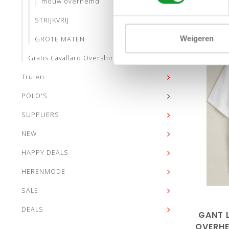
mouw overhemd
STRIJKVRIJ
Weigeren
GROTE MATEN
Gratis Cavallaro Overshirt
(4)
Truien
POLO'S
SUPPLIERS
NEW
HAPPY DEALS
HERENMODE
M
SALE
DEALS
GANT 
OVERH