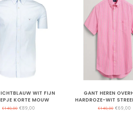
M
4XL
M
LICHTBLAUW WIT FIJN
GANT HEREN OVER
EEPJE KORTE MOUW
HARDROZE-WIT STREE
MOUW
€89,00
€69,00
€140,00
€140,00