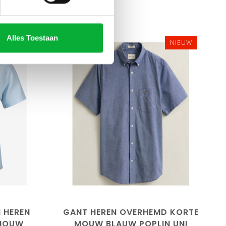
Alles Toestaan
SALE-30%
NIEUW
3XL
M
L
XXL
3XL
4XL
5XL
 HEREN
GANT HEREN OVERHEMD KORTE
 MOUW
MOUW BLAUW POPLIN UNI