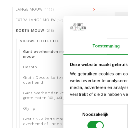
LANGE MOUW
(1175)
EXTRA LANGE MOUW
(52)
KORTE MOUW
(218)
NIEUWE COLLECTIE
Toestemming
Gant overhemden met korte
mouw
Deze website maakt gebruik
Desoto
We gebruiken cookies om cont
Gratis Desoto korte mouw
websiteverkeer te analyseren
overhemd
media, adverteren en analys
M
Gant overhemden korte mouw
verstrekt of die ze hebben v
grote maten 3XL, 4XL, 5XL
Toestemmingsselectie
Olymp
GANT 
Noodzakelijk
OVER
Gratis NZA korte mouw
BLAU
overhemd of linnen lange