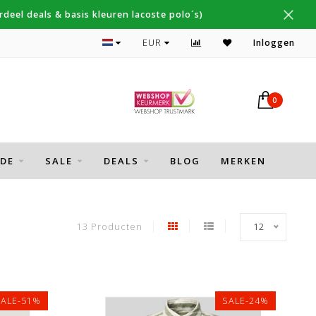
deel deals & basis kleuren lacoste polo´s)
Topmerken Thomas Maine, Cavallaro, Desoto
EUR
Inloggen
0
DE
SALE
DEALS
BLOG
MERKEN
13 Producten
12
SALE-51%
SALE-24%