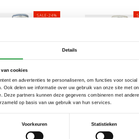
SALE-24%
Details
 van cookies
ent en advertenties te personaliseren, om functies voor social
. Ook delen we informatie over uw gebruik van onze site met on
M
L
XL
XXL
3X
e. Deze partners kunnen deze gegevens combineren met andere i
L
XL
4XL
5XL
5XL
erzameld op basis van uw gebruik van hun services.
LINNEN KATOEN HEREN
GANT LINNEN KATOEN
Voorkeuren
Statistieken
HEMD KORTE MOUW
OVERHEMD KORTE MOU
W-WIT BREDE STREEP
WIT BREDE STRE
€84,00
€84,00
€110,00
€110,00