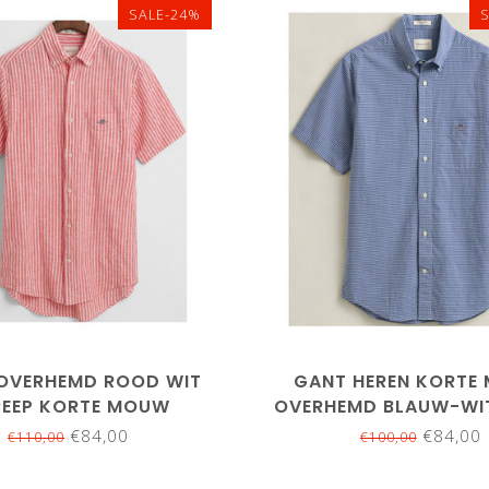
SALE-24%
M
L
XL
XXL
3X
5XL
5XL
OVERHEMD ROOD WIT
GANT HEREN KORTE
REEP KORTE MOUW
OVERHEMD BLAUW-WIT
€84,00
€84,00
€110,00
€100,00