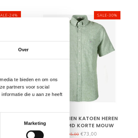
SALE-24%
SALE-30%
Over
 media te bieden en om ons
ze partners voor social
L
4XL
nformatie die u aan ze heeft
M
L
XL
XXL
3XL
4XL
 HEREN
GANT LINNEN KATOEN HEREN
Marketing
W BEIGE-
OVERHEMD KORTE MOUW
EP
OLIJFGROEN HERB GREEN
€73,00
€105,00