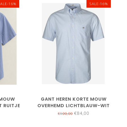
SALE-16%
SALE-16%
L
4XL
M
L
XL
XXL
3XL
4XL
5XL
 MOUW
GANT HEREN KORTE MOUW
 RUITJE
OVERHEMD LICHTBLAUW-WIT
RUITJE
€84,00
€100,00