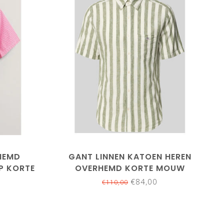
M
L
XL
XXL
3XL
4XL
5XL
HEMD
GANT LINNEN KATOEN HEREN
P KORTE
OVERHEMD KORTE MOUW
OLIJFGROEN-WIT BREDE STREEP
€84,00
€110,00