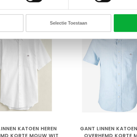
Selectie Toestaan
SALE-30%
L
XL
3XL
4XL
M
L
XL
XXL
LINNEN KATOEN HEREN
GANT LINNEN KATOEN
EMD KORTE MOUW WIT
OVERHEMD KORTE