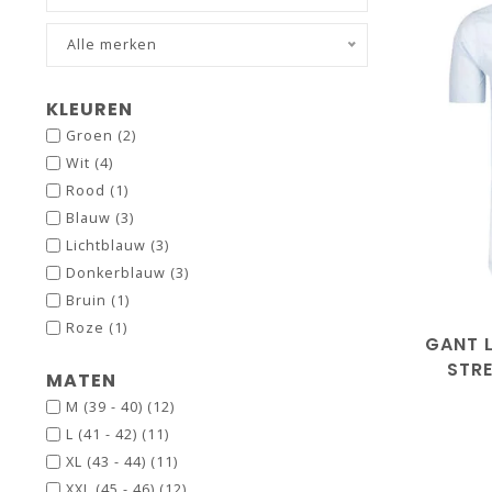
Alle merken
KLEUREN
Groen
(2)
Wit
(4)
Rood
(1)
Blauw
(3)
Lichtblauw
(3)
Donkerblauw
(3)
Bruin
(1)
Roze
(1)
GANT 
STR
MATEN
M (39 - 40)
(12)
L (41 - 42)
(11)
XL (43 - 44)
(11)
XXL (45 - 46)
(12)