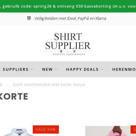
, gebruilk code: spring26 & ontvang €50 kassakorting (m.u.v. voor
Veilig Betalen met iDeal, PayPal en Klarna
SUPPLIERS
NEW
HAPPY DEALS
HERENMO
IE
/
Gant overhemden met korte mouw
KORTE
SALE-36%