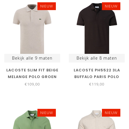
NIEUW
NIEUW
Bekijk alle
9
maten
Bekijk alle
8
maten
LACOSTE SLIM FIT BEIGE
LACOSTE PH5522 3LA
MELANGE POLO GROEN
BUFFALO PARIS POLO
KROKODIL
REGULAR FIT
€109,00
€119,00
DONKERBRUIN
NIEUW
NIEUW