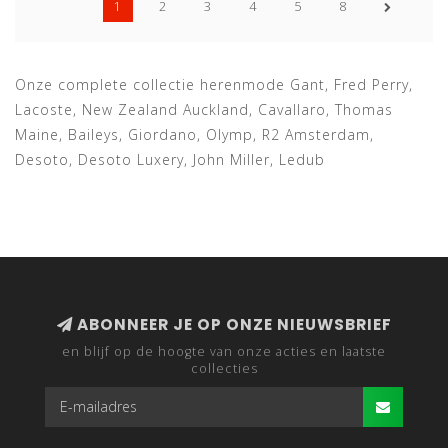
1
2
3
4
5
8
Onze complete collectie herenmode Gant, Fred Perry,
Lacoste, New Zealand Auckland, Cavallaro, Thomas
Maine, Baileys, Giordano, Olymp, R2 Amsterdam,
Desoto, Desoto Luxery, John Miller, Ledub
ABONNEER JE OP ONZE NIEUWSBRIEF
en blijf op de hoogte van onze acties en laatste
collecties