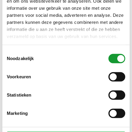
en om ons websiteverkeer te analyseren. Ook delen we
LACOSTE SLIM FIT
LACOSTE SLIM FIT BEIGE
informatie over uw gebruik van onze site met onze
DONKERGROEN POLO
SAND POLO GROEN
partners voor social media, adverteren en analyse. Deze
GROEN KROKODIL
KROKODIL
€85,00
€109,00
€110,00
partners kunnen deze gegevens combineren met andere
informatie die u aan ze heeft verstrekt of die ze hebben
verzameld op basis van uw gebruik van hun services.
SALE-23%
SALE-14%
Toestemmingsselectie
Noodzakelijk
Voorkeuren
Statistieken
Bekijk alle
8
maten
Bekijk alle
5
maten
LACOSTE SLIM FIT
LACOSTE SLIM FIT WIT
Marketing
OLIJFGROEN POLO
POLO GROEN KROKODIL
GROEN KROKODIL
€85,00
€95,00
€110,00
€110,00