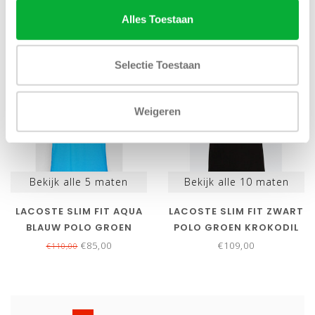
Alles Toestaan
SALE-23%
NIEUW
Selectie Toestaan
Weigeren
Bekijk alle
5
maten
Bekijk alle
10
maten
LACOSTE SLIM FIT AQUA
LACOSTE SLIM FIT ZWART
BLAUW POLO GROEN
POLO GROEN KROKODIL
KROKODIL
€85,00
€109,00
€110,00