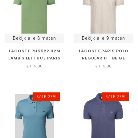
Bekijk alle
8
maten
Bekijk alle
9
maten
LACOSTE PH5522 02M
LACOSTE PARIS POLO
LAMB'S LETTUCE PARIS
REGULAR FIT BEIGE
POLO REGULAR FIT
MELANGE
€119,00
€119,00
GROEN
SALE-23%
SALE-23%