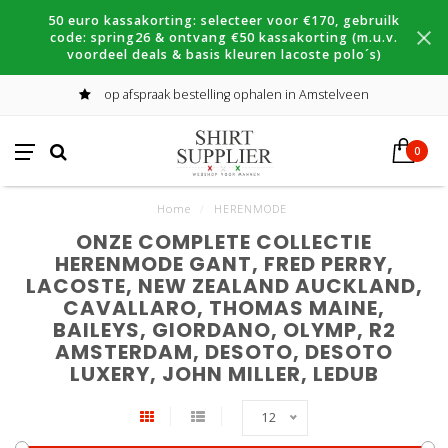
50 euro kassakorting: selecteer voor €170, gebruilk
code: spring26 & ontvang €50 kassakorting (m.u.v.
voordeel deals & basis kleuren lacoste polo´s)
op afspraak bestelling ophalen in Amstelveen
0
Home
/
HERENMODE
ONZE COMPLETE COLLECTIE
HERENMODE GANT, FRED PERRY,
LACOSTE, NEW ZEALAND AUCKLAND,
CAVALLARO, THOMAS MAINE,
BAILEYS, GIORDANO, OLYMP, R2
AMSTERDAM, DESOTO, DESOTO
LUXERY, JOHN MILLER, LEDUB
12