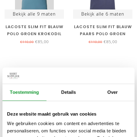
Bekijk alle
9
maten
Bekijk alle
6
maten
LACOSTE SLIM FIT BLAUW
LACOSTE SLIM FIT BLAUW
POLO GROEN KROKODIL
PAARS POLO GROEN
KROKODIL
€85,00
€85,00
€110,00
€110,00
SALE-23%
NIEUW
Toestemming
Details
Over
Deze website maakt gebruik van cookies
We gebruiken cookies om content en advertenties te
Bekijk alle
2
maten
Bekijk alle
9
maten
personaliseren, om functies voor social media te bieden