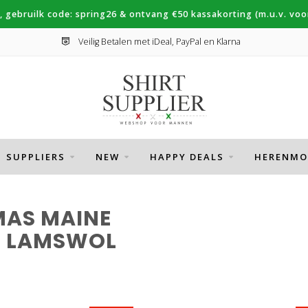
, gebruilk code: spring26 & ontvang €50 kassakorting (m.u.v. voor
Veilig Betalen met iDeal, PayPal en Klarna
SUPPLIERS
NEW
HAPPY DEALS
HERENMO
MAS MAINE
L LAMSWOL