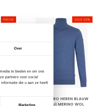
NIEUW
SALE-36%
Over
 media te bieden en om ons
ze partners voor social
L
S
3XL
nformatie die u aan ze heeft
EDITION
CAVALLARO HEREN BLAUW
ARK BLUE
COLTRUI MERINO WOL
Marketing