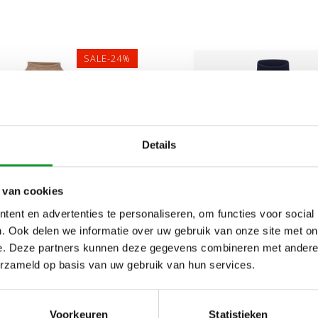
SALE-24%
Details
 van cookies
ent en advertenties te personaliseren, om functies voor social
. Ook delen we informatie over uw gebruik van onze site met on
L
XL
XXL
3XL
S
M
XL
XX
e. Deze partners kunnen deze gegevens combineren met andere i
erzameld op basis van uw gebruik van hun services.
S MAINE HEREN BEIGE
CAVALLARO LIMITED 
TRUI MERINO WOL
HEREN DONKERBLAUW D
Voorkeuren
Statistieken