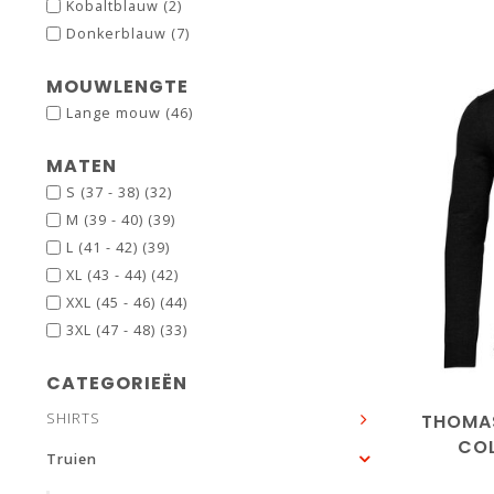
Kobaltblauw
(2)
Donkerblauw
(7)
MOUWLENGTE
Lange mouw
(46)
MATEN
S (37 - 38)
(32)
M (39 - 40)
(39)
L (41 - 42)
(39)
XL (43 - 44)
(42)
XXL (45 - 46)
(44)
3XL (47 - 48)
(33)
L
X
CATEGORIEËN
THOMAS
SHIRTS
COL
Truien