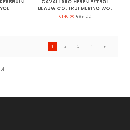
KERBRUIN
CAVALLARO HEREN PETROL
 WOL
BLAUW COLTRUI MERINO WOL
€89,00
€140,00
1
2
3
4
ol