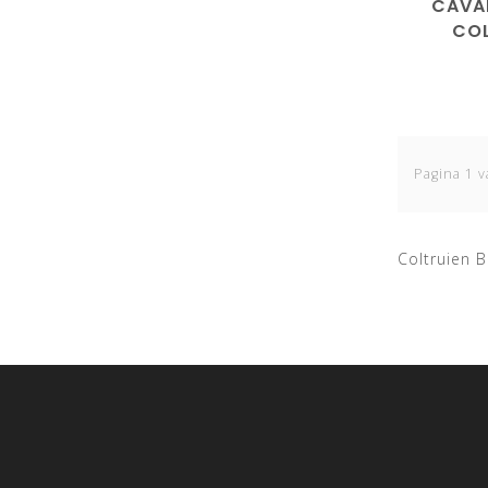
CAVA
COL
Pagina 1 v
Coltruien 