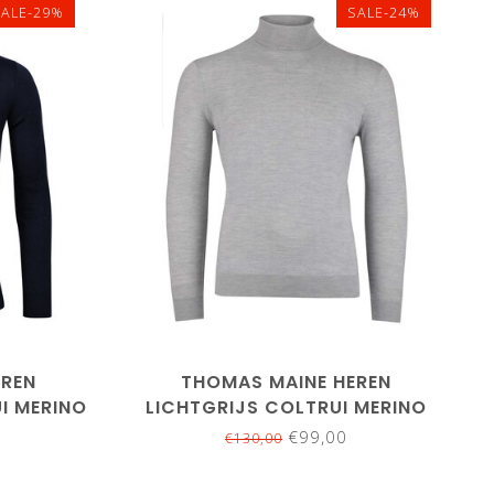
SALE-29%
SALE-24%
XL
S
S
M
L
XL
XXL
3XL
EREN
THOMAS MAINE HEREN
I MERINO
LICHTGRIJS COLTRUI MERINO
WOL
€99,00
€130,00