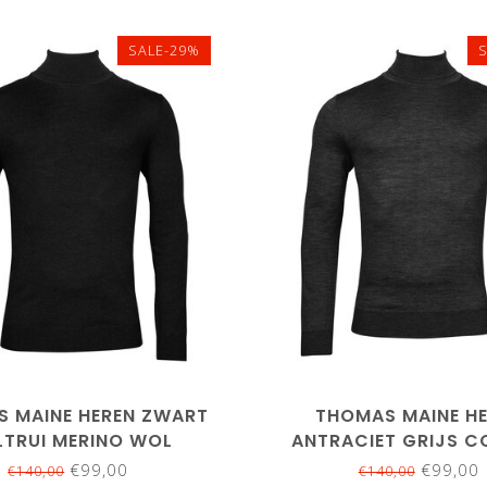
SALE-29%
L
XXL
3XL
S
M
M
L
XL
XXL
 MAINE HEREN ZWART
THOMAS MAINE H
TRUI MERINO WOL
ANTRACIET GRIJS C
MERINO WOL
€99,00
€99,00
€140,00
€140,00