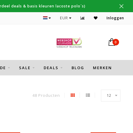
deel deals & basis kleuren lacoste polo´s)
Topmerken Thomas Maine, Cavallaro, Desoto
EUR
Inloggen
0
DE
SALE
DEALS
BLOG
MERKEN
48 Producten
12