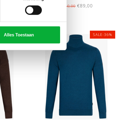
 WOL
€89,00
€140,00
Alles Toestaan
SALE-36%
SALE-36%
XXL
3XL