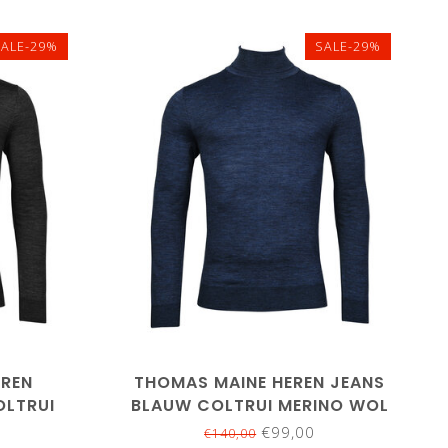
SALE-29%
SALE-29%
3XL
M
XL
XXL
3XL
EREN
THOMAS MAINE HEREN JEANS
OLTRUI
BLAUW COLTRUI MERINO WOL
€99,00
€140,00