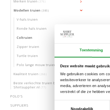
Merken truien
(376)
Modellen truien
(385)
V-hals truien
Ronde hals truien
Coltruien
Zipper truien
Toestemming
Turtle truien
Polo lange mouw truien
Deze website maakt gebruik
We gebruiken cookies om cont
Kwaliteit truien
(266)
websiteverkeer te analyseren
Beste verkochte truien bij
S
M
media, adverteren en analys
Shirtsupplier.nl
(77)
verstrekt of die ze hebben v
POLO'S
THOMA
Toestemmingsselectie
SUPPLIERS
COL
Noodzakelijk