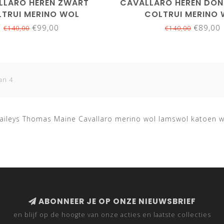
LLARO HEREN ZWART
CAVALLARO HEREN DON
TRUI MERINO WOL
COLTRUI MERINO
€99,00
€89,00
€140,00
€140,00
an 4
Baileys Thomas Maine Cavallaro merino wol lamswol katoen w
ABONNEER JE OP ONZE NIEUWSBRIEF
en blijf op de hoogte van onze acties en laatste collecties