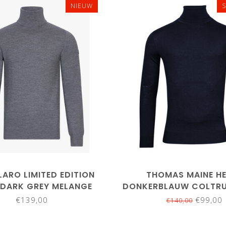
NIEUW
L
XL
3XL
M
L
XL
XXL
3
ARO LIMITED EDITION
THOMAS MAINE H
 DARK GREY MELANGE
DONKERBLAUW COLTRU
TRUI MERINO WOL
WOL
€139,00
€99,00
€140,00