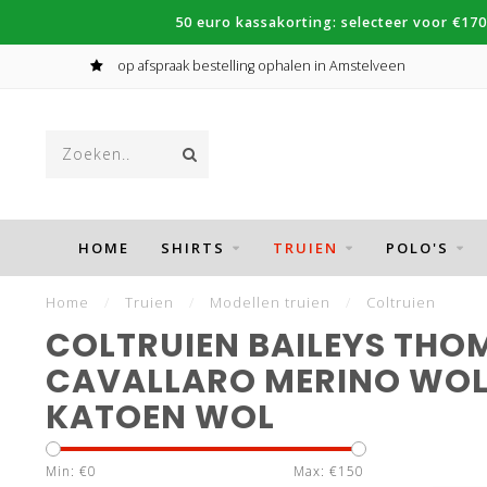
50 euro kassakorting: selecteer voor €170
op afspraak bestelling ophalen in Amstelveen
HOME
SHIRTS
TRUIEN
POLO'S
Home
/
Truien
/
Modellen truien
/
Coltruien
COLTRUIEN BAILEYS THO
CAVALLARO MERINO WO
KATOEN WOL
Min: €
0
Max: €
150