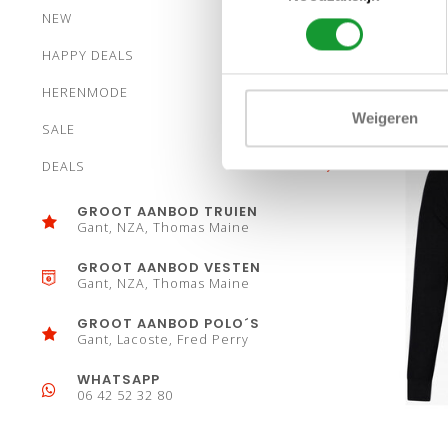
NEW
HAPPY DEALS
HERENMODE
Weigeren
SALE
DEALS
GROOT AANBOD TRUIEN
Gant, NZA, Thomas Maine
GROOT AANBOD VESTEN
Gant, NZA, Thomas Maine
GROOT AANBOD POLO´S
Gant, Lacoste, Fred Perry
WHATSAPP
06 42 52 32 80