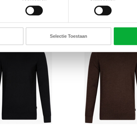
COLTRUI MERINO
€99,00
€139,00
€130,00
Selectie Toestaan
SALE-29%
3XL