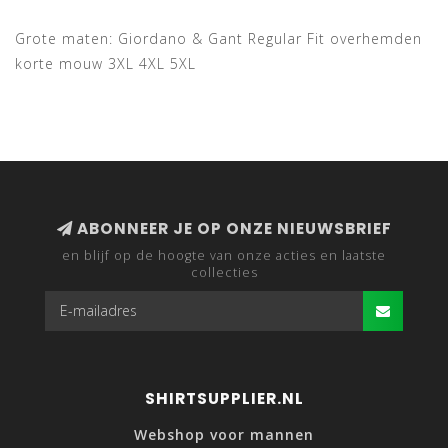
Grote maten: Giordano & Gant Regular Fit overhemden
korte mouw 3XL 4XL 5XL
ABONNEER JE OP ONZE NIEUWSBRIEF
en blijf op de hoogte van onze acties en laatste
collecties
SHIRTSUPPLIER.NL
Webshop voor mannen