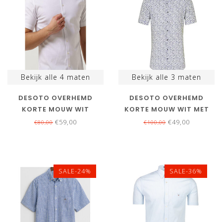
Bekijk alle
4
maten
Bekijk alle
3
maten
DESOTO OVERHEMD
DESOTO OVERHEMD
KORTE MOUW WIT
KORTE MOUW WIT MET
STRUCTUUR
ZWART GRIJS GEEL
€59,00
€49,00
€80,00
€100,00
BLOEMENPRINT
SALE-24%
SALE-36%