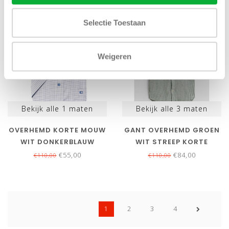
SALE-50%
SALE-24%
Selectie Toestaan
Weigeren
Bekijk alle
1
maten
Bekijk alle
3
maten
OVERHEMD KORTE MOUW
GANT OVERHEMD GROEN
WIT DONKERBLAUW
WIT STREEP KORTE
RUITJE
MOUW
€55,00
€84,00
€110,00
€110,00
1
2
3
4