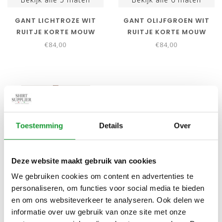
GANT LICHTROZE WIT
GANT OLIJFGROEN WIT
RUITJE KORTE MOUW
RUITJE KORTE MOUW
€84,00
€84,00
SALE-51%
NIEUW
Toestemming
Details
Over
Deze website maakt gebruik van cookies
We gebruiken cookies om content en advertenties te
Bekijk alle
5
maten
Bekijk alle
11
maten
personaliseren, om functies voor social media te bieden
en om ons websiteverkeer te analyseren. Ook delen we
GANT HEREN OVERHEMD
OLYMP STRIJKVRIJ
informatie over uw gebruik van onze site met onze
HARDROZE-WIT STREEP
OVERHEMD KORTE MOUW