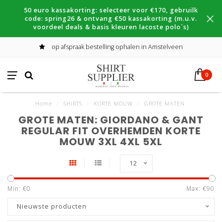
50 euro kassakorting: selecteer voor €170, gebruilk
code: spring26 & ontvang €50 kassakorting (m.u.v.
voordeel deals & basis kleuren lacoste polo´s)
op afspraak bestelling ophalen in Amstelveen
0
Home
/
SHIRTS
/
KORTE MOUW
/
GROTE MATEN
GROTE MATEN: GIORDANO & GANT
REGULAR FIT OVERHEMDEN KORTE
MOUW 3XL 4XL 5XL
12
Min: €
0
Max: €
90
Nieuwste producten