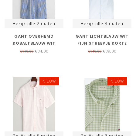
Bekijk alle
2
maten
Bekijk alle
3
maten
GANT OVERHEMD
GANT LICHTBLAUW WIT
KOBALTBLAUW WIT
FIJN STREEPJE KORTE
STREEP KORTE MOUW
MOUW
€84,00
€89,00
€110,00
€140,00
NIEUW
NIEUW
Bekijk alle
5
maten
Bekijk alle
6
maten