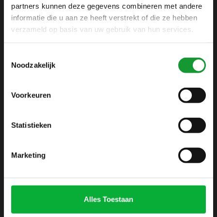
partners kunnen deze gegevens combineren met andere
1433 DC
informatie die u aan ze heeft verstrekt of die ze hebben
Kudelstaart
verzameld op basis van uw gebruik van hun services.
+31 6 42 52 32 80
Toestemmingsselectie
+31 6 42 52 32 80
Noodzakelijk
info@shirtsupplier.nl
Voorkeuren
Statistieken
Marketing
INFORMATIE
Over ons
Algemene voorwaarden
Alles Toestaan
Disclaimer