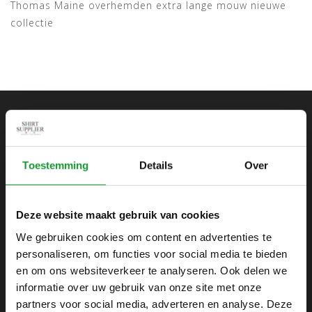
Thomas Maine overhemden extra lange mouw nieuwe
collectie
ABONNEER JE OP ONZE NIEUWSBRIEF
en blijf op de hoogte van onze acties en laatste
Toestemming
Details
Over
collecties
Deze website maakt gebruik van cookies
We gebruiken cookies om content en advertenties te
personaliseren, om functies voor social media te bieden
SHIRTSUPPLIER.NL
en om ons websiteverkeer te analyseren. Ook delen we
Webshop voor mannen
informatie over uw gebruik van onze site met onze
partners voor social media, adverteren en analyse. Deze
Zijlijnstraat 24