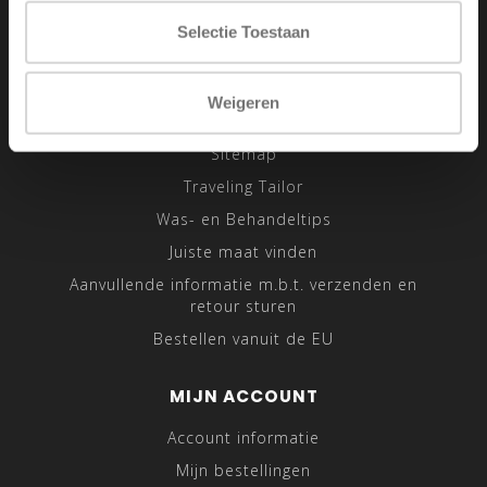
Privacy Policy
Selectie Toestaan
Betaalmethoden
Verzenden & retourneren
Weigeren
Klantenservice
Sitemap
Traveling Tailor
Was- en Behandeltips
Juiste maat vinden
Aanvullende informatie m.b.t. verzenden en
retour sturen
Bestellen vanuit de EU
MIJN ACCOUNT
Account informatie
Mijn bestellingen