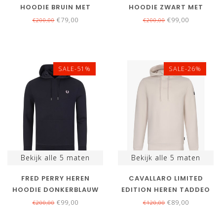
HOODIE BRUIN MET
HOODIE ZWART MET
CAPOUCHON
CAPOUCHON
€79,00
€99,00
€200,00
€200,00
SALE-51%
SALE-26%
Bekijk alle
5
maten
Bekijk alle
5
maten
FRED PERRY HEREN
CAVALLARO LIMITED
HOODIE DONKERBLAUW
EDITION HEREN TADDEO
MET CAPUCHON
HOODIE KIT
€99,00
€89,00
€200,00
€120,00