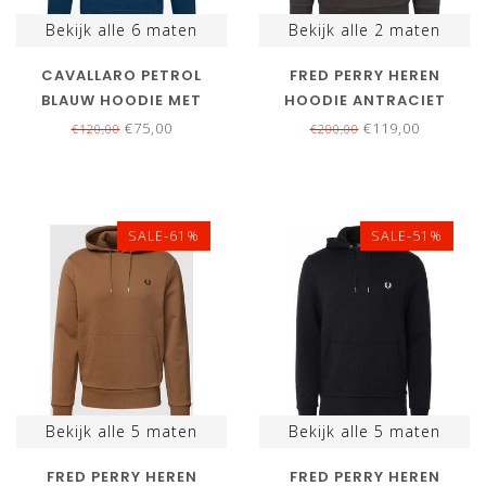
Bekijk alle
6
maten
Bekijk alle
2
maten
CAVALLARO PETROL
FRED PERRY HEREN
BLAUW HOODIE MET
HOODIE ANTRACIET
ZAKKEN
GRIJS GUNMETAL MET
€75,00
€119,00
€120,00
€200,00
CAPOUCHON
SALE-61%
SALE-51%
Bekijk alle
5
maten
Bekijk alle
5
maten
FRED PERRY HEREN
FRED PERRY HEREN