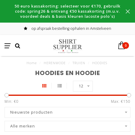
50 euro kassakorting: selecteer voor €170, gebruilk
code: spring26 & ontvang €50 kassakorting (m.u.v.
voordeel deals & basis kleuren lacoste polo´s)
op afspraak bestelling ophalen in Amstelveen
0
Home
/
HERENMODE
/
TRUIEN
/
HOODIES
HOODIES EN HOODIE
12
Min: €
0
Max: €
150
Nieuwste producten
Alle merken