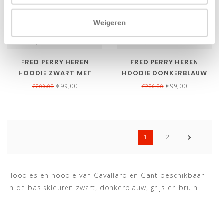
Weigeren
Bekijk alle
5
maten
Bekijk alle
5
maten
FRED PERRY HEREN
FRED PERRY HEREN
HOODIE ZWART MET
HOODIE DONKERBLAUW
CAPOUCHON
MET CAPUCHON
€99,00
€99,00
€200,00
€200,00
1
2
Hoodies en hoodie van Cavallaro en Gant beschikbaar
in de basiskleuren zwart, donkerblauw, grijs en bruin