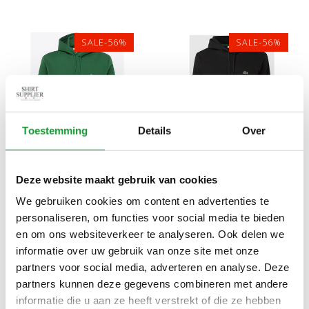
SALE-56%
SALE-56%
Toestemming
Details
Over
Bekijk alle
7
maten
Bekijk alle
7
maten
Deze website maakt gebruik van cookies
LACOSTE LACOSTE
LACOSTE LACOSTE
We gebruiken cookies om content en advertenties te
HOODIE MET CAPUCHON
HOODIE MET CAPUCHON
personaliseren, om functies voor social media te bieden
FLESSEN GROEN
ZWART
€89,00
€89,00
€200,00
€200,00
en om ons websiteverkeer te analyseren. Ook delen we
informatie over uw gebruik van onze site met onze
partners voor social media, adverteren en analyse. Deze
partners kunnen deze gegevens combineren met andere
SALE-56%
SALE-56%
informatie die u aan ze heeft verstrekt of die ze hebben