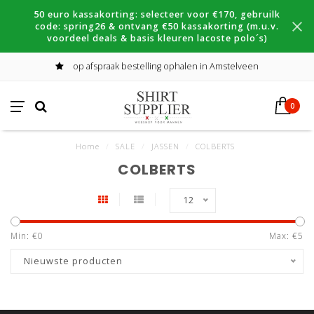
50 euro kassakorting: selecteer voor €170, gebruilk
code: spring26 & ontvang €50 kassakorting (m.u.v.
voordeel deals & basis kleuren lacoste polo´s)
op afspraak bestelling ophalen in Amstelveen
0
Home
/
SALE
/
JASSEN
/
COLBERTS
COLBERTS
12
Min: €
0
Max: €
5
Nieuwste producten