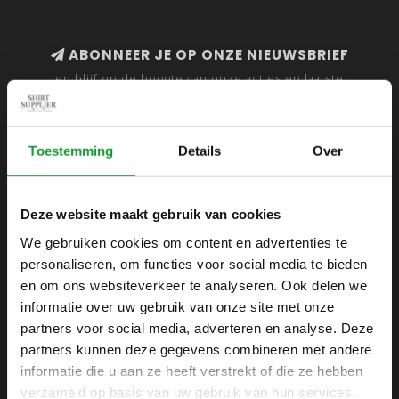
ABONNEER JE OP ONZE NIEUWSBRIEF
en blijf op de hoogte van onze acties en laatste
collecties
Toestemming
Details
Over
SHIRTSUPPLIER.NL
Deze website maakt gebruik van cookies
Webshop voor mannen
We gebruiken cookies om content en advertenties te
personaliseren, om functies voor social media te bieden
Zijlijnstraat 24
en om ons websiteverkeer te analyseren. Ook delen we
1433 DC
informatie over uw gebruik van onze site met onze
Kudelstaart
partners voor social media, adverteren en analyse. Deze
partners kunnen deze gegevens combineren met andere
+31 6 42 52 32 80
informatie die u aan ze heeft verstrekt of die ze hebben
+31 6 42 52 32 80
verzameld op basis van uw gebruik van hun services.