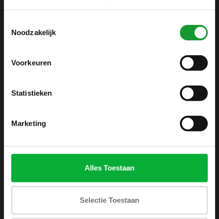
info@shirtsupplier.nl
Toestemmingsselectie
Noodzakelijk
Voorkeuren
Statistieken
INFORMATIE
Over ons
Marketing
Algemene voorwaarden
Disclaimer
Privacy Policy
Alles Toestaan
Betaalmethoden
Verzenden & retourneren
Selectie Toestaan
Klantenservice