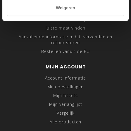
Sitemap
Weigeren
Traveling Tailor
Was- en Behandeltips
Juiste maat vinden
Aanvullende informatie m.b.t. verzenden en
retour sturen
Bestellen vanuit de EU
MIJN ACCOUNT
Account informatie
Mijn bestellingen
Mijn tickets
Mijn verlanglijst
Vergelijk
Alle producten