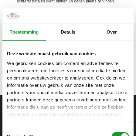
achteraf betalen dient binnen 14 dagen plaats te vinden.
Gegevens om uw betaling via een bankoverschrijving te laten
plaatsvinden:
Toestemming
Details
Over
Bankrekeningnummer: 4811029
Naam bank: ING Bank
Tenaamstelling rekening: G.G. Roling (Roling Retail)
Deze website maakt gebruik van cookies
IBAN: NL16INGB0004811029
We gebruiken cookies om content en advertenties te
BIC: INGBNL2A
personaliseren, om functies voor social media te bieden
en om ons websiteverkeer te analyseren. Ook delen we
informatie over uw gebruik van onze site met onze
partners voor social media, adverteren en analyse. Deze
partners kunnen deze gegevens combineren met andere
informatie die u aan ze heeft verstrekt of die ze hebben
verzameld op basis van uw gebruik van hun services.
ABONNEER JE OP ONZE NIEUWSBRIEF
en blijf op de hoogte van onze acties en laatste
collecties
Toestemmingsselectie