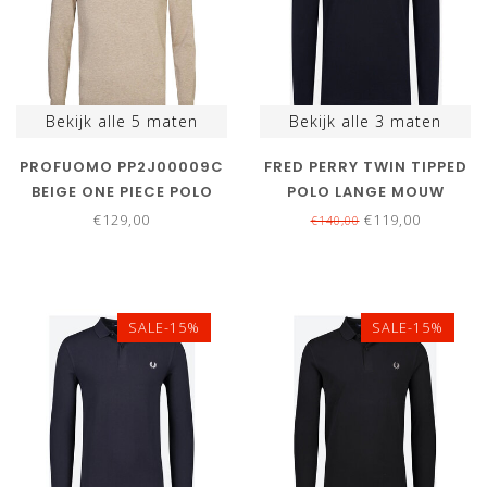
Bekijk alle
5
maten
Bekijk alle
3
maten
PROFUOMO PP2J00009C
FRED PERRY TWIN TIPPED
BEIGE ONE PIECE POLO
POLO LANGE MOUW
LANGE MOUW
DONKERBLAUW
€129,00
€119,00
€140,00
SALE-15%
SALE-15%