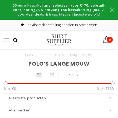
50 euro kassakorting: selecteer voor €170, gebruilk
code: spring26 & ontvang €50 kassakorting (m.u.v.
voordeel deals & basis kleuren lacoste polo´s)
op afspraak bestelling ophalen in Amstelveen
0
Home
/
SALE
/
POLO'S
/
LANGE MOUW
POLO'S LANGE MOUW
12
Min: €
0
Max: €
150
Nieuwste producten
Alle merken