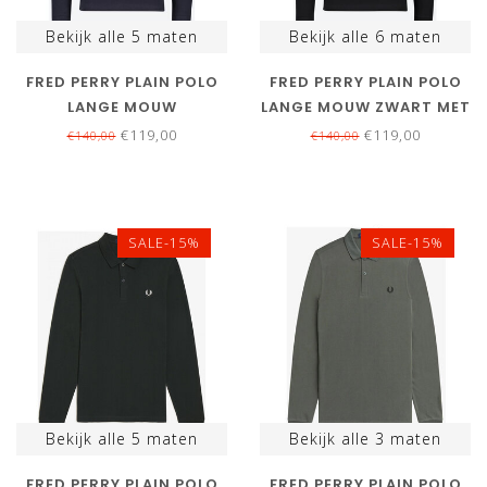
Bekijk alle
5
maten
Bekijk alle
6
maten
FRED PERRY PLAIN POLO
FRED PERRY PLAIN POLO
LANGE MOUW
LANGE MOUW ZWART MET
DONKERBLAUW MET WIT
GRIJS LOGO
€119,00
€119,00
€140,00
€140,00
LOGO
SALE-15%
SALE-15%
Bekijk alle
5
maten
Bekijk alle
3
maten
FRED PERRY PLAIN POLO
FRED PERRY PLAIN POLO