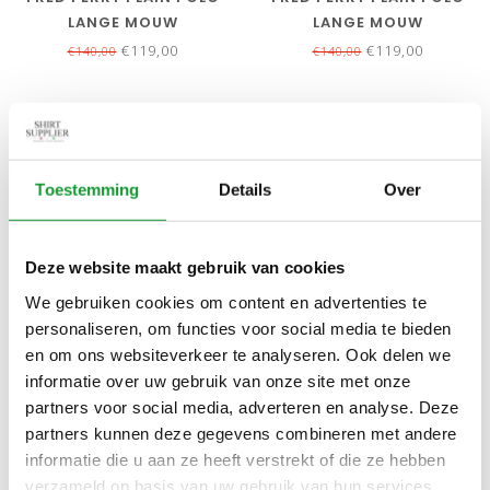
LANGE MOUW
LANGE MOUW
DONKERGROEN MET
OLIJFGROEN MET
€119,00
€119,00
€140,00
€140,00
LICHTGRIJS LOGO
OLIJFGROEN LOGO
SALE-39%
NIEUW
Toestemming
Details
Over
Deze website maakt gebruik van cookies
We gebruiken cookies om content en advertenties te
personaliseren, om functies voor social media te bieden
en om ons websiteverkeer te analyseren. Ook delen we
Bekijk alle
2
maten
Bekijk alle
6
maten
informatie over uw gebruik van onze site met onze
NEW ZEALAND AUCKLAND
LACOSTE LACOSTE SLIM
partners voor social media, adverteren en analyse. Deze
RICHTER 1116 POLO LANGE
FIT FIT DONKERGROEN
partners kunnen deze gegevens combineren met andere
MOUW BEIGE SAND LONG
POLO LANGE MOUW
€49,00
€119,00
€80,00
informatie die u aan ze heeft verstrekt of die ze hebben
SLEEVE
verzameld op basis van uw gebruik van hun services.