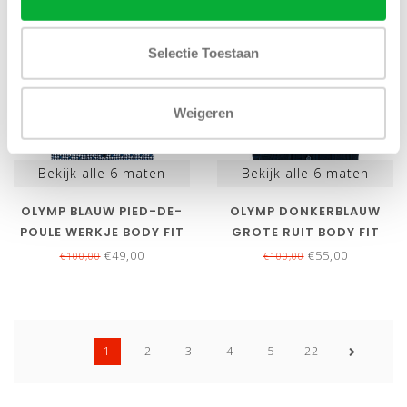
SALE-51%
SALE-45%
Selectie Toestaan
Weigeren
Bekijk alle
6
maten
Bekijk alle
6
maten
OLYMP BLAUW PIED-DE-
OLYMP DONKERBLAUW
POULE WERKJE BODY FIT
GROTE RUIT BODY FIT
DYNAMIC FLEX JERSEY 24
DYNAMIC FLEX JERSEY 24
€49,00
€55,00
€100,00
€100,00
7
7
1
2
3
4
5
22