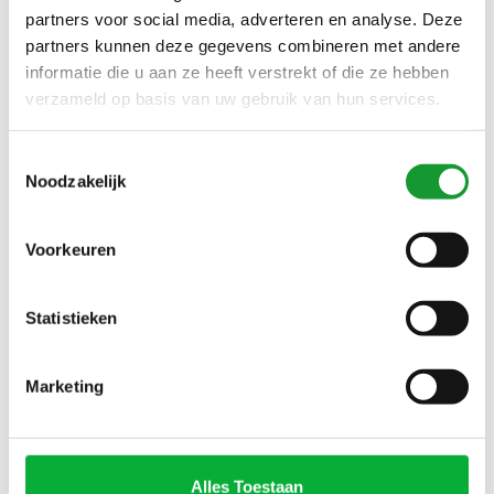
MOUWLENGTE 7
partners voor social media, adverteren en analyse. Deze
partners kunnen deze gegevens combineren met andere
informatie die u aan ze heeft verstrekt of die ze hebben
SALE-39%
SALE-51%
verzameld op basis van uw gebruik van hun services.
Toestemmingsselectie
Noodzakelijk
Voorkeuren
Bekijk alle
5
maten
Bekijk alle
1
maten
Statistieken
OLYMP STRIJKVRIJ
OLYMP OVERHEMD WIT
OVERHEMD
DONKERBLAUW BLAUW
Marketing
DONKERBLAUW WIT
GRAFISCHE PRINT
€55,00
€49,00
€90,00
€100,00
STREEP BUTTON DOWN
Alles Toestaan