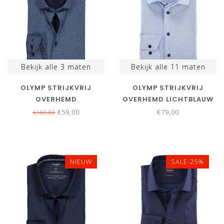
Bekijk alle
3
maten
Bekijk alle
11
maten
OLYMP STRIJKVRIJ
OLYMP STRIJKVRIJ
OVERHEMD
OVERHEMD LICHTBLAUW
DONKERBLAUW BLAUW
STRETCH
€59,00
€79,00
€100,00
PRINT
NIEUW
SALE-25%