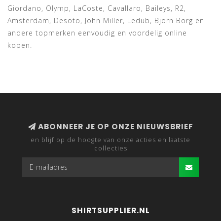
Giordano, Olymp, LaCoste, Cavallaro, Baileys, R2,
Amsterdam, Desoto, John Miller, Ledub, Björn Borg en
andere topmerken eenvoudig en voordelig online
kopen.
ABONNEER JE OP ONZE NIEUWSBRIEF
en blijf op de hoogte van onze acties en laatste
collecties
SHIRTSUPPLIER.NL