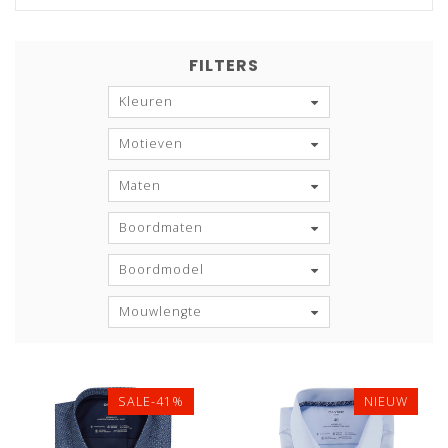
FILTERS
Kleuren
Motieven
Maten
Boordmaten
Boordmodel
Mouwlengte
SALE-41%
NIEUW