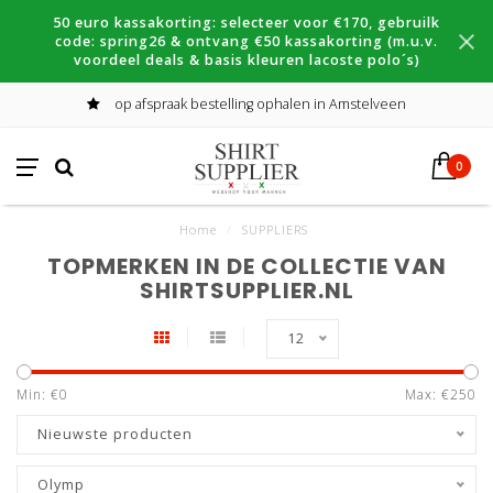
50 euro kassakorting: selecteer voor €170, gebruilk
code: spring26 & ontvang €50 kassakorting (m.u.v.
voordeel deals & basis kleuren lacoste polo´s)
op afspraak bestelling ophalen in Amstelveen
0
Home
/
SUPPLIERS
TOPMERKEN IN DE COLLECTIE VAN
SHIRTSUPPLIER.NL
12
Min: €
0
Max: €
250
Nieuwste producten
Olymp