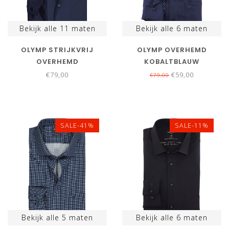
Bekijk alle
11
maten
Bekijk alle
6
maten
OLYMP STRIJKVRIJ
OLYMP OVERHEMD
OVERHEMD
KOBALTBLAUW
DONKERBLAUW STRETCH
STRUCTUUR STRIJKVRIJ
€79,00
€59,00
€79,00
MOUWLENGTE 7
SALE-41%
SALE-11%
Bekijk alle
5
maten
Bekijk alle
6
maten