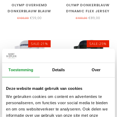
OLYMP OVERHEMD
OLYMP DONKERBLAUW
DONKERBLAUW BLAUW
DYNAMIC FLEX JERSEY
WIT PRINT MOUWLENGTE
MOUWLENGTE 7
€59,00
€89,00
€100,00
€100,00
7
SALE-21%
SALE-25%
Toestemming
Details
Over
Deze website maakt gebruik van cookies
Bekijk alle
6
maten
Bekijk alle
7
maten
We gebruiken cookies om content en advertenties te
OLYMP STRIJKVRIJ
OLYMP OVERHEMD
personaliseren, om functies voor social media te bieden
OVERHEMD WIT STRETCH
DONKERGROEN
en om ons websiteverkeer te analyseren. Ook delen we
MOUWLENGTE 7
STRUCTUUR STRIJKVRIJ
€79,00
€59,00
€100,00
€79,00
informatie over uw gebruik van onze site met onze