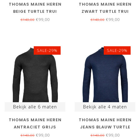
THOMAS MAINE HEREN
THOMAS MAINE HEREN
BEIGE TURTLE TRUI
ZWART TURTLE TRUI
MERINO WOL
MERINO WOL
€99,00
€99,00
€140,00
€140,00
SALE-29%
SALE-29%
Bekijk alle
6
maten
Bekijk alle
4
maten
THOMAS MAINE HEREN
THOMAS MAINE HEREN
ANTRACIET GRIJS
JEANS BLAUW TURTLE
TURTLE TRUI MERINO WOL
TRUI MERINO WOL
€99,00
€99,00
€140,00
€140,00