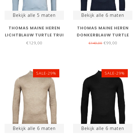
Bekijk alle
5
maten
Bekijk alle
6
maten
THOMAS MAINE HEREN
THOMAS MAINE HEREN
LICHTBLAUW TURTLE TRUI
DONKERBLAUW TURTLE
MERINO WOL
TRUI MERINO WOL
€129,00
€99,00
€140,00
SALE-29%
SALE-29%
Bekijk alle
6
maten
Bekijk alle
6
maten