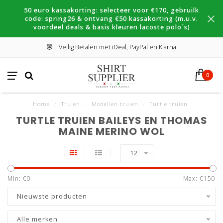
50 euro kassakorting: selecteer voor €170, gebruilk
code: spring26 & ontvang €50 kassakorting (m.u.v.
voordeel deals & basis kleuren lacoste polo´s)
Veilig Betalen met iDeal, PayPal en Klarna
0
Home
/
Truien
/
Modellen truien
/
Turtle truien
TURTLE TRUIEN BAILEYS EN THOMAS
MAINE MERINO WOL
12
Min: €
0
Max: €
150
Nieuwste producten
Alle merken