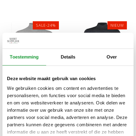
SALE-24%
NIEUW
Toestemming
Details
Over
Deze website maakt gebruik van cookies
Bekijk alle
6
maten
Bekijk alle
5
maten
We gebruiken cookies om content en advertenties te
THOMAS MAINE HEREN
PROFUOMO HEREN
personaliseren, om functies voor social media te bieden
LICHTGRIJS TURTLE TRUI
ANTRACIET GRIJS
en om ons websiteverkeer te analyseren. Ook delen we
MERINO WOL
TURTLE TRUI MERINO WOL
€99,00
€99,00
€130,00
informatie over uw gebruik van onze site met onze
partners voor social media, adverteren en analyse. Deze
partners kunnen deze gegevens combineren met andere
informatie die u aan ze heeft verstrekt of die ze hebben