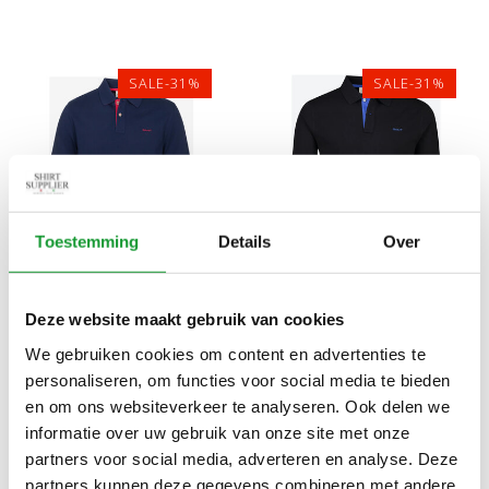
SALE-31%
SALE-31%
Toestemming
Details
Over
Bekijk alle
7
maten
Bekijk alle
7
maten
Deze website maakt gebruik van cookies
GANT HEREN POLO
GANT HEREN POLO
DONKER KOBALT BLAUW
ZWART STRETCH KORTE
We gebruiken cookies om content en advertenties te
PERSIAN BLUE
MOUW
€69,00
€69,00
personaliseren, om functies voor social media te bieden
€100,00
€100,00
en om ons websiteverkeer te analyseren. Ook delen we
informatie over uw gebruik van onze site met onze
partners voor social media, adverteren en analyse. Deze
partners kunnen deze gegevens combineren met andere
SALE-31%
SALE-31%