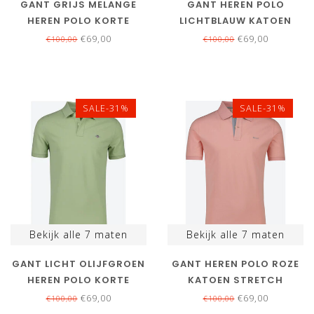
GANT GRIJS MELANGE
GANT HEREN POLO
HEREN POLO KORTE
LICHTBLAUW KATOEN
MOUW REGULAR FIT
STRETCH
€69,00
€69,00
€100,00
€100,00
SALE-31%
SALE-31%
Bekijk alle
7
maten
Bekijk alle
7
maten
GANT LICHT OLIJFGROEN
GANT HEREN POLO ROZE
HEREN POLO KORTE
KATOEN STRETCH
MOUW REGULAR FIT
€69,00
€69,00
€100,00
€100,00