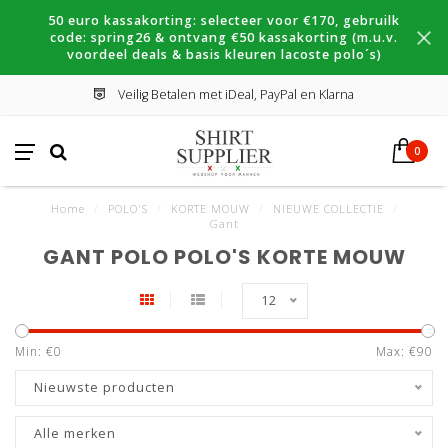
50 euro kassakorting: selecteer voor €170, gebruilk
code: spring26 & ontvang €50 kassakorting (m.u.v.
voordeel deals & basis kleuren lacoste polo´s)
Veilig Betalen met iDeal, PayPal en Klarna
0
Home
/
POLO'S
/
KORTE MOUW
/
NIEUWE COLLECTIE
/
Gant
GANT POLO POLO'S KORTE MOUW
12
Min: €
0
Max: €
90
Nieuwste producten
Alle merken