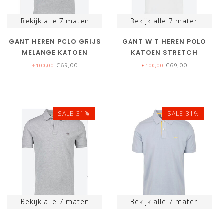
Bekijk alle
7
maten
Bekijk alle
7
maten
GANT HEREN POLO GRIJS
GANT WIT HEREN POLO
MELANGE KATOEN
KATOEN STRETCH
STRETCH
€69,00
€69,00
€100,00
€100,00
SALE-31%
SALE-31%
Bekijk alle
7
maten
Bekijk alle
7
maten