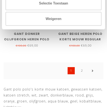
Selectie Toestaan
Weigeren
Bekijk alle
7
maten
Bekijk alle
7
maten
GANT DONKER
GANT BEIGE HEREN POLO
OLIJFGROEN HEREN POLO
KORTE MOUW REGULAR
KORTE MOUW REGULAR
FIT
€69,00
€69,00
€100,00
€100,00
FIT
1
2
Gant polo polo's korte mouw katoen, gewassen katoen,
katoen stretch, wit, zwart, donkerblauw, rood, grijs,
oranje, groen, olijfgroen, aqua blauw, geel, kobaltblauw,