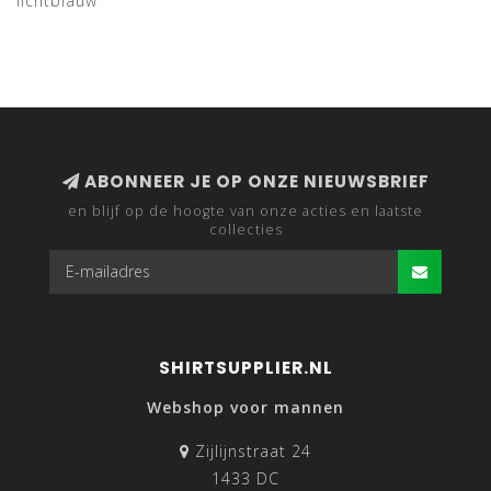
lichtblauw
ABONNEER JE OP ONZE NIEUWSBRIEF
en blijf op de hoogte van onze acties en laatste
collecties
SHIRTSUPPLIER.NL
Webshop voor mannen
Zijlijnstraat 24
1433 DC