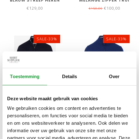
BLAUW STREEP HEREN
MELANGE ZIPPER TRUI
RUGBY SHIRT SWEATER
RITSJE SUPERFINE
€129,00
€100,00
€150,00
LAMSWOL
SALE-33%
SALE-33%
Toestemming
Details
Over
Bekijk alle
7
maten
Bekijk alle
1
maten
Deze website maakt gebruik van cookies
GANT HEREN
GANT HEREN
We gebruiken cookies om content en advertenties te
DONKERBLAUW ZIPPER
KOBALTBLAUW ZIPPER
personaliseren, om functies voor social media te bieden
TRUI RITSJE SUPERFINE
TRUI RITSJE SUPERFINE
€100,00
€100,00
en om ons websiteverkeer te analyseren. Ook delen we
€150,00
€150,00
LAMSWOL
LAMSWOL
informatie over uw gebruik van onze site met onze
partners voor social media, adverteren en analyse. Deze