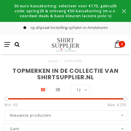
50 euro kassakorting: selecteer voor €170, gebruilk
code: spring26 & ontvang €50 kassakorting (m.u.v.
voordeel deals & basis kleuren lacoste polo´s)
op afspraak bestelling ophalen in Amstelveen
0
Home
/
SUPPLIERS
TOPMERKEN IN DE COLLECTIE VAN
SHIRTSUPPLIER.NL
12
Min: €
0
Max: €
250
Nieuwste producten
Gant