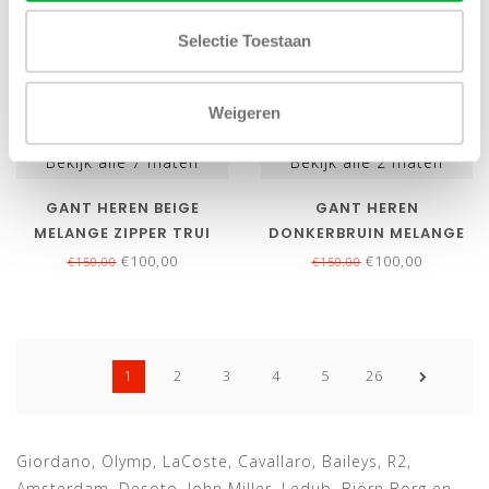
Selectie Toestaan
Weigeren
Bekijk alle
7
maten
Bekijk alle
2
maten
GANT HEREN BEIGE
GANT HEREN
MELANGE ZIPPER TRUI
DONKERBRUIN MELANGE
RITSJE SUPERFINE
ZIPPER TRUI RITSJE
€100,00
€100,00
€150,00
€150,00
LAMSWOL
SUPERFINE LAMSWOL
1
2
3
4
5
26
Giordano, Olymp, LaCoste, Cavallaro, Baileys, R2,
Amsterdam, Desoto, John Miller, Ledub, Björn Borg en