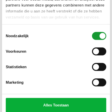
partners kunnen deze gegevens combineren met andere
informatie die u aan ze heeft verstrekt of die ze hebben
SALE-33%
SALE-33%
verzameld op basis van uw gebruik van hun services.
Toestemmingsselectie
Noodzakelijk
Voorkeuren
Bekijk alle
7
maten
Bekijk alle
7
maten
Statistieken
GANT HEREN BORDEAUX
GANT HEREN
ROOD ZIPPER TRUI RITSJE
DONKERGROEN ZIPPER
SUPERFINE LAMSWOL
TRUI RITSJE SUPERFINE
€100,00
€100,00
€150,00
€150,00
Marketing
LAMSWOL
SALE-33%
SALE-33%
Alles Toestaan