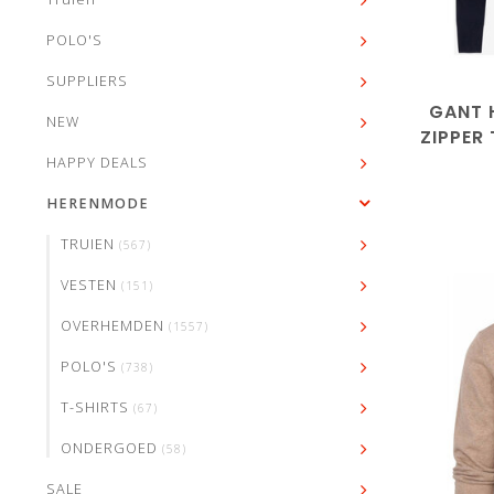
M
L
POLO'S
SUPPLIERS
GANT 
NEW
ZIPPER 
HAPPY DEALS
HERENMODE
TRUIEN
(567)
VESTEN
(151)
OVERHEMDEN
(1557)
POLO'S
(738)
T-SHIRTS
(67)
ONDERGOED
(58)
SALE