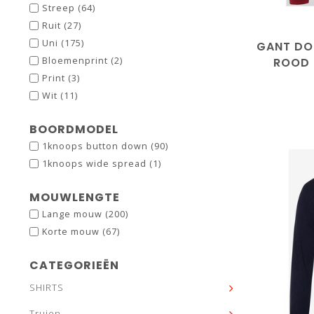
Streep
(64)
Ruit
(27)
Uni
(175)
GANT DO
ROOD 
Bloemenprint
(2)
Print
(3)
Wit
(11)
BOORDMODEL
1knoops button down
(90)
1knoops wide spread
(1)
MOUWLENGTE
Lange mouw
(200)
Korte mouw
(67)
CATEGORIEËN
SHIRTS
Truien