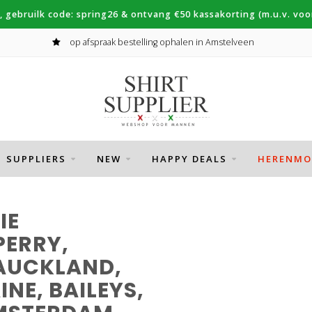
, gebruilk code: spring26 & ontvang €50 kassakorting (m.u.v. voor
op afspraak bestelling ophalen in Amstelveen
SUPPLIERS
NEW
HAPPY DEALS
HERENMO
IE
PERRY,
 AUCKLAND,
NE, BAILEYS,