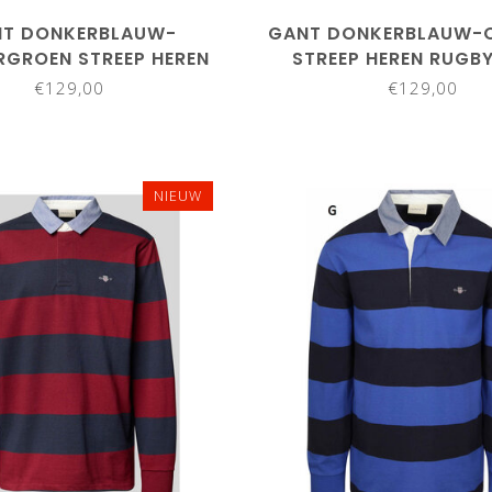
T DONKERBLAUW-
GANT DONKERBLAUW-O
GROEN STREEP HEREN
STREEP HEREN RUGBY
BY SHIRT SWEATER
SWEATER
€129,00
€129,00
NIEUW
3XL
M
L
XL
XXL
3X