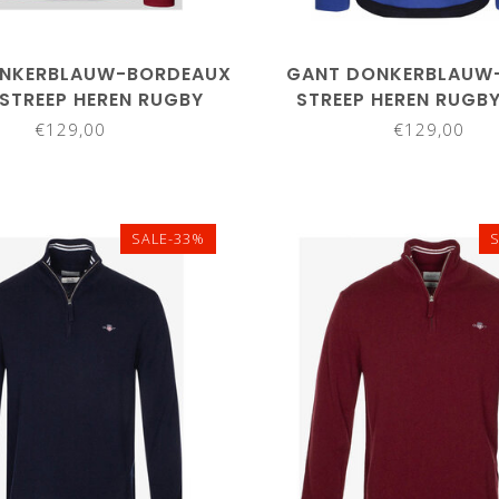
NKERBLAUW-BORDEAUX
GANT DONKERBLAUW
STREEP HEREN RUGBY
STREEP HEREN RUGBY
SHIRT SWEATER
SWEATER
€129,00
€129,00
SALE-33%