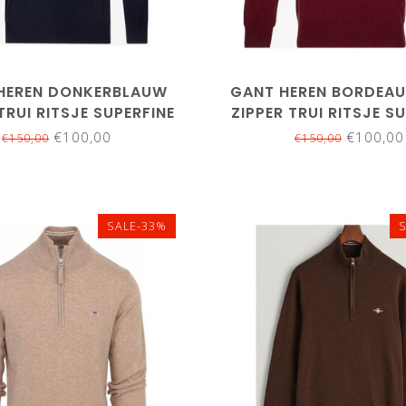
XL
XXL
3XL
4XL
XL
XXL
3XL
L
5XL
5XL
HEREN DONKERBLAUW
GANT HEREN BORDEA
TRUI RITSJE SUPERFINE
ZIPPER TRUI RITSJE S
LAMSWOL
LAMSWOL
€100,00
€100,00
€150,00
€150,00
SALE-33%