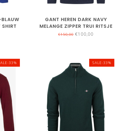
-BLAUW
GANT HEREN DARK NAVY
 SHIRT
MELANGE ZIPPER TRUI RITSJE
SUPERFINE LAMSWOL
€100,00
€150,00
SALE-33%
SALE-33%