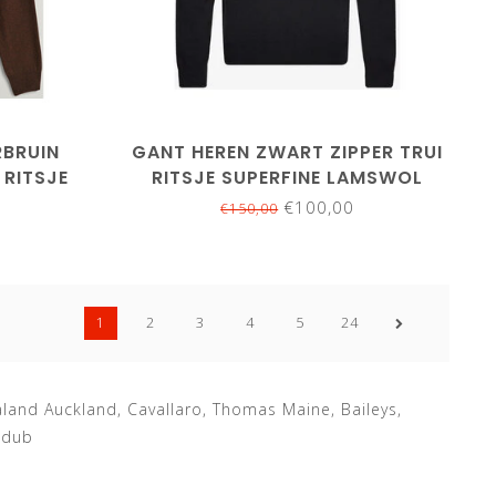
M
L
XL
XXL
3XL
4XL
RBRUIN
GANT HEREN ZWART ZIPPER TRUI
 RITSJE
RITSJE SUPERFINE LAMSWOL
WOL
€100,00
€150,00
1
2
3
4
5
24
land Auckland, Cavallaro, Thomas Maine, Baileys,
edub