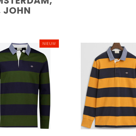
MSTERDAM,
, JOHN
NIEUW
M
L
3XL
XXL
4XL
M