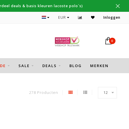
deel deals & basis kleuren lacoste polo´s)
Veilig Betalen met iDeal, PayPal en Klarna
EUR
Inloggen
0
DE
SALE
DEALS
BLOG
MERKEN
278 Producten
12