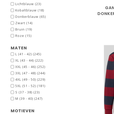
Lichtblauw
(23)
GAN
Kobaltblauw
(18)
DONKER
Donkerblauw
(65)
RUG
Zwart
(14)
Bruin
(19)
Roze
(15)
MATEN
L (41 - 42)
(245)
XL (43 - 44)
(222)
XXL (45 - 46)
(252)
3XL (47 - 48)
(244)
4XL (49 - 50)
(229)
5XL (51 - 52)
(181)
S (37 - 38)
(23)
M (39 - 40)
(247)
MOTIEVEN