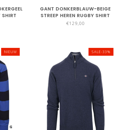
KERGEEL
GANT DONKERBLAUW-BEIGE
 SHIRT
STREEP HEREN RUGBY SHIRT
SWEATER
€129,00
NIEUW
SALE-33%
M
L
XL
XXL
3XL
4XL
L
4XL
5XL