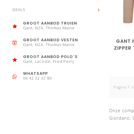
DEALS
M
L
GROOT AANBOD TRUIEN
Gant, NZA, Thomas Maine
GROOT AANBOD VESTEN
GANT 
Gant, NZA, Thomas Maine
ZIPPER 
GROOT AANBOD POLO´S
Gant, Lacoste, Fred Perry
WHATSAPP
06 42 52 32 80
Pagina 1 v
Onze compl
Giordano, 