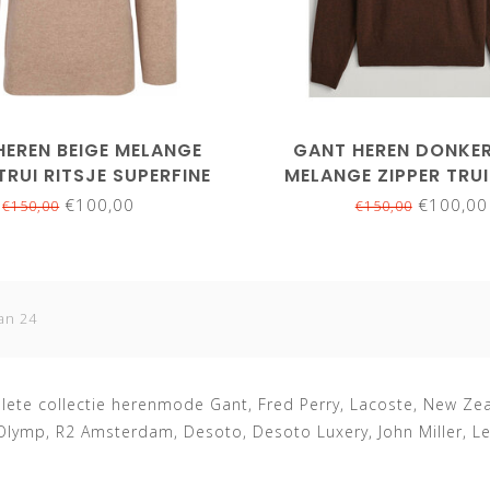
XL
XXL
3XL
4XL
5XL
5XL
HEREN BEIGE MELANGE
GANT HEREN DONKE
TRUI RITSJE SUPERFINE
MELANGE ZIPPER TRUI
LAMSWOL
SUPERFINE LAMS
€100,00
€100,00
€150,00
€150,00
an 24
ete collectie herenmode Gant, Fred Perry, Lacoste, New Zea
Olymp, R2 Amsterdam, Desoto, Desoto Luxery, John Miller, L