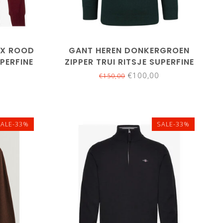
M
4XL
M
L
XL
XXL
3XL
4XL
5XL
UX ROOD
GANT HEREN DONKERGROEN
UPERFINE
ZIPPER TRUI RITSJE SUPERFINE
LAMSWOL
€100,00
€150,00
SALE-33%
SALE-33%