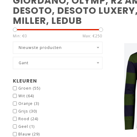
GIORDANO, OLYMP, R2 A
DESOTO, DESOTO LUXERY
MILLER, LEDUB
Min: €
0
Max: €
250
Nieuwste producten
Gant
KLEUREN
Groen
(55)
Wit
(64)
Oranje
(3)
Grijs
(30)
Rood
(24)
Geel
(1)
Blauw
(29)