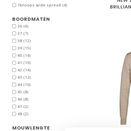
NEW 
1knoops wide spread
(4)
BRILLIA
BOORDMATEN
36
(6)
37
(7)
38
(12)
39
(15)
40
(14)
41
(10)
42
(14)
43
(12)
44
(10)
45
(8)
46
(8)
47
(2)
48
(2)
S
MOUWLENGTE