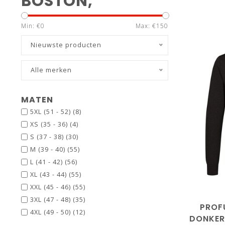
BOSTON,
Min: €
0
Max: €
150
Nieuwste producten
Alle merken
MATEN
5XL (51 - 52)
(8)
XS (35 - 36)
(4)
S (37 - 38)
(30)
M (39 - 40)
(55)
L (41 - 42)
(56)
XL (43 - 44)
(55)
XXL (45 - 46)
(55)
3XL (47 - 48)
(35)
PROF
4XL (49 - 50)
(12)
DONKER