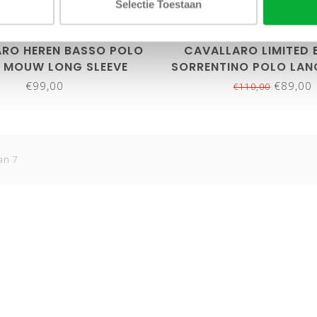
L
XL
XXL
3XL
S
M
XL
XXL
Selectie Toestaan
RO HEREN BASSO POLO
CAVALLARO LIMITED 
 MOUW LONG SLEEVE
SORRENTINO POLO LA
NDY KATOEN STRETCH
KIT MELANGE
€99,00
€89,00
€110,00
an 7