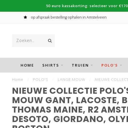
50 euro kassakorting: selecteer voor €170
Veilig Betalen met iDeal, PayPal en Klarna
HOME
SHIRTS
TRUIEN
POLO'S
Home
/
POLO'S
/
LANGE MOUW
/
NIEUWE COLLECT
NIEUWE COLLECTIE POLO'
MOUW GANT, LACOSTE, B
THOMAS MAINE, R2 AMS
DESOTO, GIORDANO, OLYM