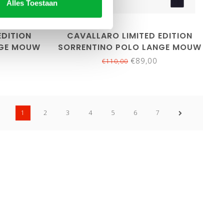
3XL
S
L
XL
3XL
Alles Toestaan
EDITION
CAVALLARO LIMITED EDITION
NGE MOUW
SORRENTINO POLO LANGE MOUW
DONKERBLAUW
€89,00
€110,00
1
2
3
4
5
6
7