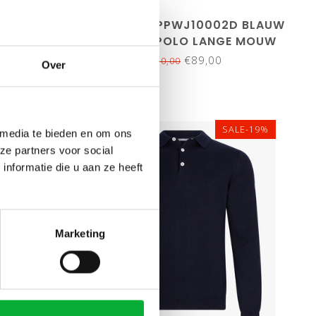
0009A
PROFUOMO PPWJ10002D BLAUW
ECE POLO
ONE PIECE POLO LANGE MOUW
€89,00
€130,00
Over
SALE-19%
SALE-19%
 media te bieden en om ons
ze partners voor social
nformatie die u aan ze heeft
Marketing