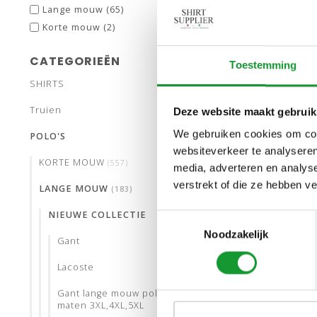
Lange mouw
(65)
PROFUO
Korte mouw
(2)
ONE PI
CATEGORIEËN
Toestemming
SHIRTS
Truien
Deze website maakt gebruik
We gebruiken cookies om cont
POLO'S
websiteverkeer te analyseren
KORTE MOUW
(557)
media, adverteren en analys
verstrekt of die ze hebben v
LANGE MOUW
(183)
NIEUWE COLLECTIE
Toestemmingsselectie
Noodzakelijk
Gant
Lacoste
Gant lange mouw polo´s grote
maten 3XL,4XL,5XL