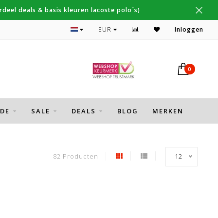
deel deals & basis kleuren lacoste polo´s)
Topmerken Gant, NZA, Fred Perry
EUR
Inloggen
0
DE
SALE
DEALS
BLOG
MERKEN
82 Producten
12