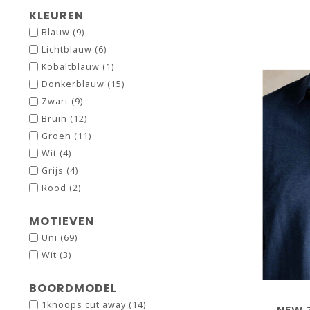
KLEUREN
Blauw
(9)
Lichtblauw
(6)
Kobaltblauw
(1)
Donkerblauw
(15)
Zwart
(9)
Bruin
(12)
Groen
(11)
Wit
(4)
Grijs
(4)
Rood
(2)
MOTIEVEN
Uni
(69)
Wit
(3)
BOORDMODEL
1knoops cut away
(14)