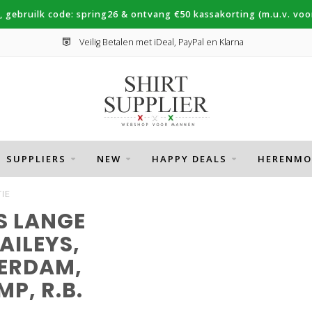
, gebruilk code: spring26 & ontvang €50 kassakorting (m.u.v. voor
Topmerken Thomas Maine, Cavallaro, Desoto
SUPPLIERS
NEW
HAPPY DEALS
HERENMO
IE
S LANGE
AILEYS,
TERDAM,
P, R.B.