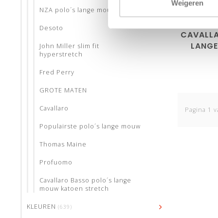
S
M
Weigeren
NZA polo´s lange mouw
Desoto
CAVALLA
LANGE
John Miller slim fit
hyperstretch
BURGU
Fred Perry
GROTE MATEN
Cavallaro
Pagina 1 v
Populairste polo´s lange mouw
Thomas Maine
Profuomo
Cavallaro Basso polo´s lange
mouw katoen stretch
KLEUREN
(639)