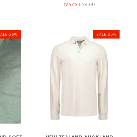
MOUW
€59,00
€80,00
SALE-26%
SALE-26%
XL
XXL
3XL