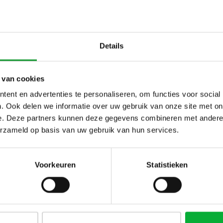
MO PP2J00009C BEIGE
PROFUOMO PP2J0
ECE POLO LANGE MOUW
DONKERBLAUW ONE PI
LANGE MOUW
€129,00
€129,00
Details
 van cookies
NIEUW
ent en advertenties te personaliseren, om functies voor social
. Ook delen we informatie over uw gebruik van onze site met on
e. Deze partners kunnen deze gegevens combineren met andere i
erzameld op basis van uw gebruik van hun services.
Voorkeuren
Statistieken