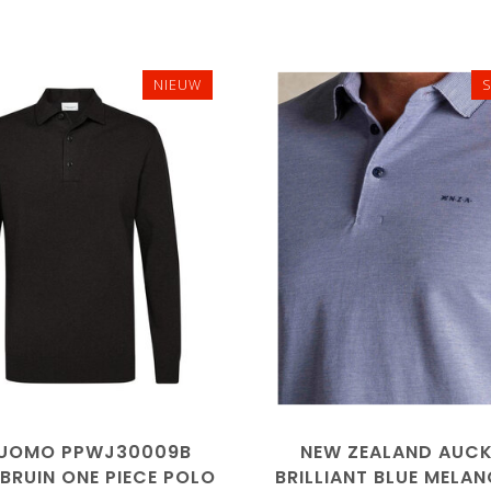
NIEUW
L
XL
XXL
M
L
XL
XXL
UOMO PPWJ30009B
NEW ZEALAND AUC
BRUIN ONE PIECE POLO
BRILLIANT BLUE MELA