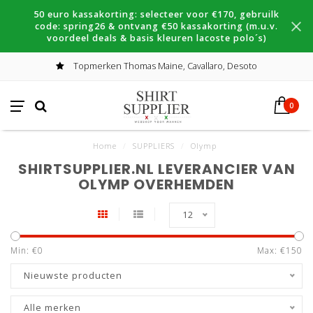
50 euro kassakorting: selecteer voor €170, gebruilk
code: spring26 & ontvang €50 kassakorting (m.u.v.
voordeel deals & basis kleuren lacoste polo´s)
Topmerken Thomas Maine, Cavallaro, Desoto
0
Home
/
SUPPLIERS
/
Olymp
SHIRTSUPPLIER.NL LEVERANCIER VAN
OLYMP OVERHEMDEN
12
Min: €
0
Max: €
150
Nieuwste producten
Alle merken