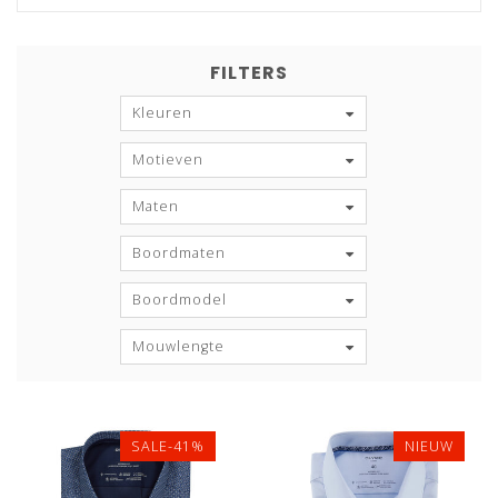
FILTERS
Kleuren
Motieven
Maten
Boordmaten
Boordmodel
Mouwlengte
SALE-41%
NIEUW