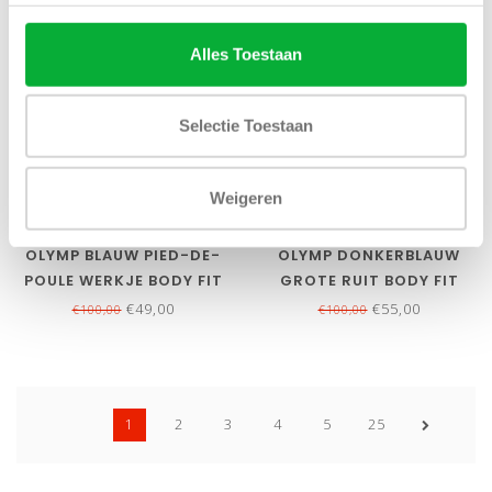
SALE-51%
SALE-45%
Alles Toestaan
Selectie Toestaan
Weigeren
Bekijk alle
6
maten
Bekijk alle
6
maten
OLYMP BLAUW PIED-DE-
OLYMP DONKERBLAUW
POULE WERKJE BODY FIT
GROTE RUIT BODY FIT
DYNAMIC FLEX JERSEY 24
DYNAMIC FLEX JERSEY 24
€49,00
€55,00
€100,00
€100,00
7
7
1
2
3
4
5
25