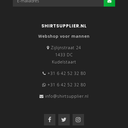
SHIRTSUPPLIER.NL
Webshop voor mannen
Zijlijnstraat 24
1433 DC
Kudelstaart
+31 6 42 52 32 80
Eén van de succesvolle merken in de collectie van
+31 6 42 52 32 80
Shirtsupplier.nl is Olymp. Tot het assortiment van dit
label behoren overhemden, truien en polo’s voor heren.
info@shirtsupplier.nl
Olymp richt zich op producten van de hoogste kwaliteit
wat betreft materiaal en draagcomfort. De kleding is
geschikt voor zowel kantoor als vrije tijd.