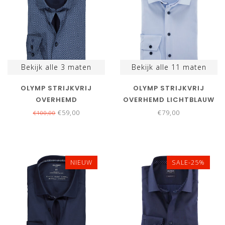
Bekijk alle
3
maten
Bekijk alle
11
maten
OLYMP STRIJKVRIJ
OLYMP STRIJKVRIJ
OVERHEMD
OVERHEMD LICHTBLAUW
DONKERBLAUW BLAUW
STRETCH
€59,00
€79,00
€100,00
PRINT
NIEUW
SALE-25%