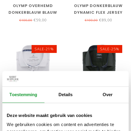
OLYMP OVERHEMD
OLYMP DONKERBLAUW
DONKERBLAUW BLAUW
DYNAMIC FLEX JERSEY
WIT PRINT MOUWLENGTE
MOUWLENGTE 7
€59,00
€89,00
€100,00
€100,00
7
SALE-21%
SALE-25%
Toestemming
Details
Over
Bekijk alle
6
maten
Bekijk alle
7
maten
OLYMP STRIJKVRIJ
OLYMP OVERHEMD
Deze website maakt gebruik van cookies
OVERHEMD WIT STRETCH
DONKERGROEN
We gebruiken cookies om content en advertenties te
MOUWLENGTE 7
STRUCTUUR STRIJKVRIJ
€79,00
€59,00
€100,00
€79,00