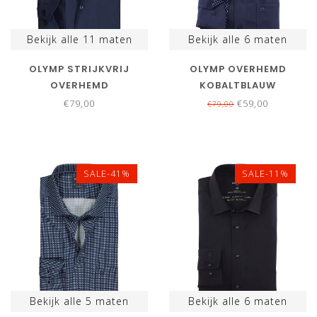
Bekijk alle
11
maten
Bekijk alle
6
maten
OLYMP STRIJKVRIJ
OLYMP OVERHEMD
OVERHEMD
KOBALTBLAUW
DONKERBLAUW STRETCH
STRUCTUUR STRIJKVRIJ
€79,00
€59,00
€79,00
MOUWLENGTE 7
SALE-41%
SALE-11%
Bekijk alle
5
maten
Bekijk alle
6
maten