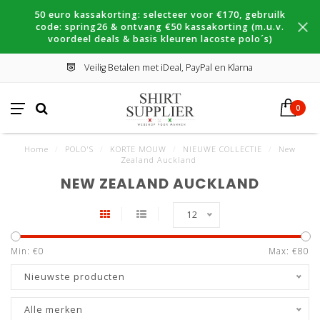
50 euro kassakorting: selecteer voor €170, gebruilk
code: spring26 & ontvang €50 kassakorting (m.u.v.
voordeel deals & basis kleuren lacoste polo´s)
Veilig Betalen met iDeal, PayPal en Klarna
0
Home
/
POLO'S
/
KORTE MOUW
/
NIEUWE COLLECTIE
/
New
Zealand Auckland
NEW ZEALAND AUCKLAND
12
Min: €
0
Max: €
80
Nieuwste producten
Alle merken