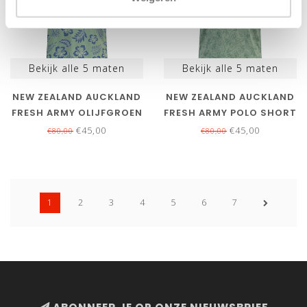
Bekijk alle
5
maten
Bekijk alle
5
maten
NEW ZEALAND AUCKLAND
NEW ZEALAND AUCKLAND
FRESH ARMY OLIJFGROEN
FRESH ARMY POLO SHORT
SPECIALE BLOEMENPRINT
SLEEVE OLIJFGROEN
€45,00
€45,00
€80,00
€80,00
POLO
SPECIALE BLOEMENPRINT
1
2
3
4
5
6
7