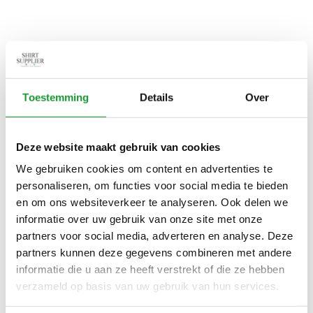
OLIJFGROEN
SALE-37%
SALE-37%
Toestemming
Details
Over
Deze website maakt gebruik van cookies
We gebruiken cookies om content en advertenties te
Bekijk alle
6
maten
Bekijk alle
6
maten
personaliseren, om functies voor social media te bieden
en om ons websiteverkeer te analyseren. Ook delen we
NEW ZEALAND AUCKLAND
NEW ZEALAND AUCKLAND
informatie over uw gebruik van onze site met onze
LIMITED EDITION PETER
LIMITED EDITION PETER
partners voor social media, adverteren en analyse. Deze
25CN150 1675 POLO
25CN150 1114 POLO
€38,00
€38,00
€60,00
€60,00
partners kunnen deze gegevens combineren met andere
PASTEL BLUE
DESSERT SAND
informatie die u aan ze heeft verstrekt of die ze hebben
verzameld op basis van uw gebruik van hun services.
SALE-37%
SALE-37%