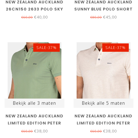
NEW ZEALAND AUCKLAND
NEW ZEALAND AUCKLAND
26CN150 2633 POLO SKY
SUNNY BLUE POLO SHORT
BLUE LICHTBLAUW
SLEEVE LICHTBLAUW
€40,00
€45,00
€60,00
€80,00
SPECIALE BLOEMENPRINT
SALE-37%
SALE-37%
Bekijk alle
3
maten
Bekijk alle
5
maten
NEW ZEALAND AUCKLAND
NEW ZEALAND AUCKLAND
LIMITED EDITION PETER
LIMITED EDITION PETER
25CN150 1742 POLO
25CN150 1107 POLO
€38,00
€38,00
€60,00
€60,00
CLASSIC ARMY
LIGHT CREAM