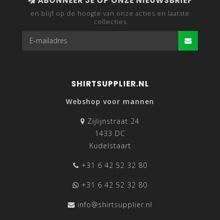
ABONNEER JE OP ONZE NIEUWSBRIEF
en blijf op de hoogte van onze acties en laatste
collecties
SHIRTSUPPLIER.NL
Webshop voor mannen
Zijlijnstraat 24
1433 DC
Kudelstaart
+31 6 42 52 32 80
+31 6 42 52 32 80
info@shirtsupplier.nl