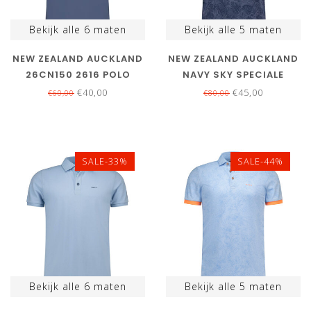
Bekijk alle
6
maten
Bekijk alle
5
maten
NEW ZEALAND AUCKLAND
NEW ZEALAND AUCKLAND
26CN150 2616 POLO
NAVY SKY SPECIALE
NAVY BLUE DONKERBLAUW
BLOEMENPRINT POLO
€40,00
€45,00
€60,00
€80,00
SALE-33%
SALE-44%
Bekijk alle
6
maten
Bekijk alle
5
maten