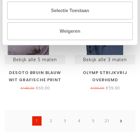
SALE-51%
SALE-41%
Selectie Toestaan
Weigeren
Bekijk alle
5
maten
Bekijk alle
3
maten
DESOTO BRUIN BLAUW
OLYMP STRIJKVRIJ
WIT GRAFISCHE PRINT
OVERHEMD
1KNOOPS WIDE SPREAD
DONKERBLAUW BLAUW
€69,00
€59,00
€140,00
€100,00
PRINT
1
2
3
4
5
21