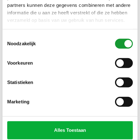
KATOEN JERSEY PIQUE
partners kunnen deze gegevens combineren met andere
informatie die u aan ze heeft verstrekt of die ze hebben
verzameld op basis van uw gebruik van hun services.
SALE-31%
SALE-31%
Toestemmingsselectie
Noodzakelijk
Voorkeuren
Statistieken
Bekijk alle
7
maten
Bekijk alle
5
maten
JERSEY SHIRT RAGLAN
DESOTO BRUIN
Marketing
MOUWINZET BEIGE BRUIN
STRUCTUUR LINNEN LOOK
SAND PIQUE WIDE SPREAD
PRINT WIDE SPREAD KENT
€69,00
€69,00
€100,00
€100,00
Alles Toestaan