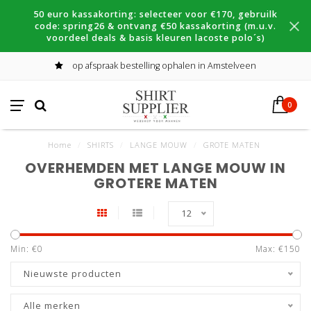
50 euro kassakorting: selecteer voor €170, gebruilk
code: spring26 & ontvang €50 kassakorting (m.u.v.
voordeel deals & basis kleuren lacoste polo´s)
op afspraak bestelling ophalen in Amstelveen
0
Home
/
SHIRTS
/
LANGE MOUW
/
GROTE MATEN
OVERHEMDEN MET LANGE MOUW IN
GROTERE MATEN
12
Min: €
0
Max: €
150
Nieuwste producten
Alle merken