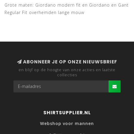
Grote maten: Giordano modern fit en Giordano en Gant
Regular Fit overhemden lange mouw
ABONNEER JE OP ONZE NIEUWSBRIEF
en blijf op de hoogte van onze acties en laatste
collecties
SHIRTSUPPLIER.NL
Webshop voor mannen