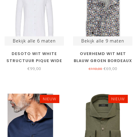
Bekijk alle
6
maten
Bekijk alle
9
maten
DESOTO WIT WHITE
OVERHEMD WIT MET
STRUCTUUR PIQUE WIDE
BLAUW GROEN BORDEAUX
SPREAD KENT
ROOD GRAFISCHE PRINT
€99,00
€69,00
€110,00
NIEUW
NIEUW