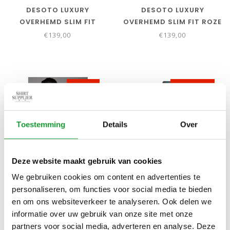
DESOTO LUXURY
DESOTO LUXURY
OVERHEMD SLIM FIT
OVERHEMD SLIM FIT ROZE
BEIGE BRUIN SUPIMA
SUPIMA KATOEN JERSEY
€139,00
€139,00
KATOEN JERSEY PIQUE
PIQUE
NIEUW
SALE-31%
Toestemming
Details
Over
Deze website maakt gebruik van cookies
We gebruiken cookies om content en advertenties te
Bekijk alle
12
maten
Bekijk alle
7
maten
personaliseren, om functies voor social media te bieden
DESOTO LUXURY
JERSEY SHIRT RAGLAN
en om ons websiteverkeer te analyseren. Ook delen we
OVERHEMD SLIM FIT
MOUWINZET GROEN
informatie over uw gebruik van onze site met onze
PETROL GROEN SUPIMA
PIQUE WIDE SPREAD
€139,00
€69,00
€100,00
partners voor social media, adverteren en analyse. Deze