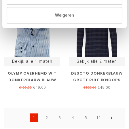
SALE-51%
SALE-51%
Weigeren
Bekijk alle
1
maten
Bekijk alle
2
maten
OLYMP OVERHEMD WIT
DESOTO DONKERBLAUW
DONKERBLAUW BLAUW
GROTE RUIT 1KNOOPS
GRAFISCHE PRINT
WIDE SPREAD
€49,00
€49,00
€100,00
€100,00
1
2
3
4
5
11