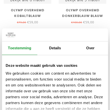
OLYMP OVERHEMD
OLYMP OVERHEMD
KOBALTBLAUW
DONKERBLAUW BLAUW
STRUCTUUR STRIJKVRIJ
WIT PRINT MOUWLENGTE
€59,00
€59,00
€79,00
€100,00
MOUWLENGTE 7
7
SALE-11%
SALE-21%
Toestemming
Details
Over
Deze website maakt gebruik van cookies
We gebruiken cookies om content en advertenties te
personaliseren, om functies voor social media te bieden
en om ons websiteverkeer te analyseren. Ook delen we
Bekijk alle
6
maten
Bekijk alle
6
maten
informatie over uw gebruik van onze site met onze
partners voor social media, adverteren en analyse. Deze
OLYMP DONKERBLAUW
OLYMP STRIJKVRIJ
partners kunnen deze gegevens combineren met andere
DYNAMIC FLEX JERSEY
OVERHEMD WIT STRETCH
informatie die u aan ze heeft verstrekt of die ze hebben