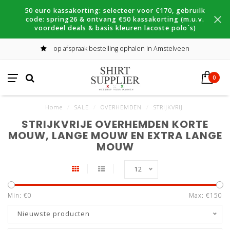
50 euro kassakorting: selecteer voor €170, gebruilk
code: spring26 & ontvang €50 kassakorting (m.u.v.
voordeel deals & basis kleuren lacoste polo´s)
op afspraak bestelling ophalen in Amstelveen
0
Home
/
SALE
/
OVERHEMDEN
/
STRIJKVRIJ
STRIJKVRIJE OVERHEMDEN KORTE
MOUW, LANGE MOUW EN EXTRA LANGE
MOUW
12
Min: €
0
Max: €
150
Nieuwste producten