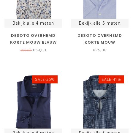
Bekijk alle
4
maten
Bekijk alle
5
maten
DESOTO OVERHEMD
DESOTO OVERHEMD
KORTE MOUW BLAUW
KORTE MOUW
BEIGE BLOEMENPRINT
LICHTBLAUW
€59,00
€79,00
€90,00
SALE-25%
SALE-41%
Bekijk alle
6
maten
Bekijk alle
5
maten