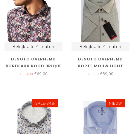
Bekijk alle
4
maten
Bekijk alle
4
maten
DESOTO OVERHEMD
DESOTO OVERHEMD
BORDEAUX ROOD BRIQUE
KORTE MOUW LIGHT
GRIJS BLOEMENPRINT
GREEN PIQUE
€69,00
€59,00
€110,00
€90,00
SALE-34%
NIEUW