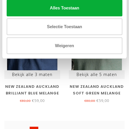
Alles Toestaan
SALE-26%
SALE-26%
Selectie Toestaan
Weigeren
Bekijk alle
3
maten
Bekijk alle
5
maten
NEW ZEALAND AUCKLAND
NEW ZEALAND AUCKLAND
BRILLIANT BLUE MELANGE
SOFT GREEN MELANGE
POLO LANGE MOUW
POLO LANGE MOUW
€59,00
€59,00
€80,00
€80,00