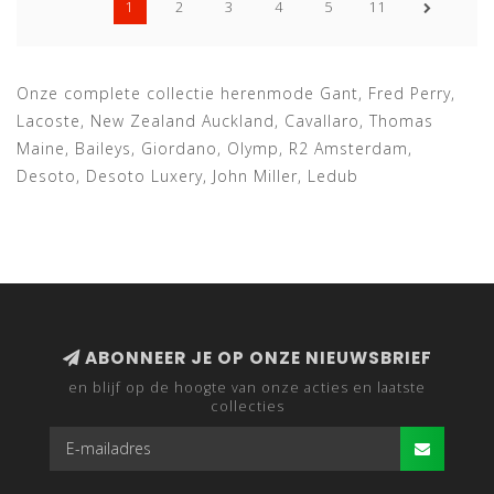
1
2
3
4
5
11
Onze complete collectie herenmode Gant, Fred Perry,
Lacoste, New Zealand Auckland, Cavallaro, Thomas
Maine, Baileys, Giordano, Olymp, R2 Amsterdam,
Desoto, Desoto Luxery, John Miller, Ledub
ABONNEER JE OP ONZE NIEUWSBRIEF
en blijf op de hoogte van onze acties en laatste
collecties