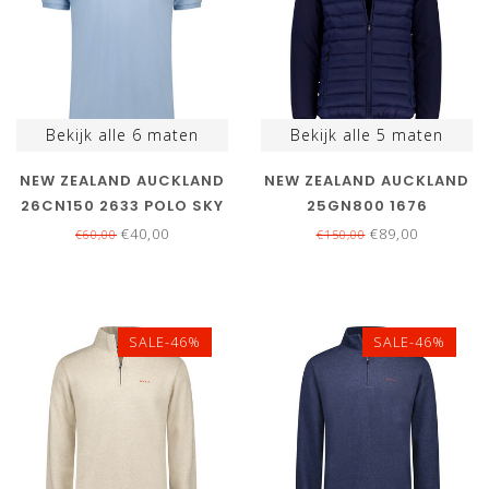
Bekijk alle
6
maten
Bekijk alle
5
maten
NEW ZEALAND AUCKLAND
NEW ZEALAND AUCKLAND
26CN150 2633 POLO SKY
25GN800 1676
BLUE LICHTBLAUW
DONKERBLAUW
€40,00
€89,00
€60,00
€150,00
GEWATTEERDE JAS MET
RITS EN ZAKKEN
SALE-46%
SALE-46%