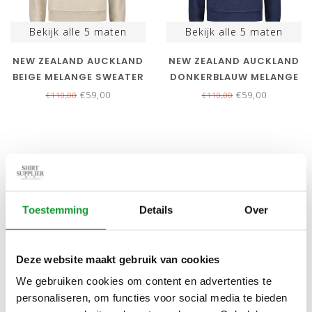
Bekijk alle
5
maten
Bekijk alle
5
maten
NEW ZEALAND AUCKLAND
NEW ZEALAND AUCKLAND
BEIGE MELANGE SWEATER
DONKERBLAUW MELANGE
MET RITSJE
SWEATER MET RITSJE
€59,00
€59,00
€110,00
€110,00
SALE-50%
SALE-50%
Toestemming
Details
Over
Deze website maakt gebruik van cookies
We gebruiken cookies om content en advertenties te
Bekijk alle
5
maten
Bekijk alle
4
maten
personaliseren, om functies voor social media te bieden