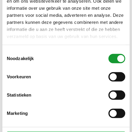
en om ons websiteverkeer te analyseren. Ook delen we
NEW ZEALAND AUCKLAND
NEW ZEALAND AUCKLAND
informatie over uw gebruik van onze site met onze
DONKERBLAUW MELANGE
OLIJFGROEN GRIJS
partners voor social media, adverteren en analyse. Deze
HEREN ZIPPER MET RITSJE
MELANGE HEREN ZIPPER
€65,00
€65,00
€130,00
€130,00
partners kunnen deze gegevens combineren met andere
MET RITSJE
informatie die u aan ze heeft verstrekt of die ze hebben
verzameld op basis van uw gebruik van hun services.
SALE-26%
SALE-26%
Toestemmingsselectie
Noodzakelijk
Voorkeuren
Statistieken
Bekijk alle
5
maten
Bekijk alle
5
maten
NEW ZEALAND AUCKLAND
NEW ZEALAND AUCKLAND
Marketing
BRILLIANT BLUE MELANGE
SOFT GREEN MELANGE
POLO LANGE MOUW
POLO LANGE MOUW
€59,00
€59,00
€80,00
€80,00