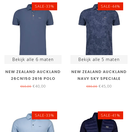
SALE-33%
SALE-44%
Bekijk alle
6
maten
Bekijk alle
5
maten
NEW ZEALAND AUCKLAND
NEW ZEALAND AUCKLAND
26CN150 2616 POLO
NAVY SKY SPECIALE
NAVY BLUE DONKERBLAUW
BLOEMENPRINT POLO
€40,00
€45,00
€60,00
€80,00
SALE-33%
SALE-41%