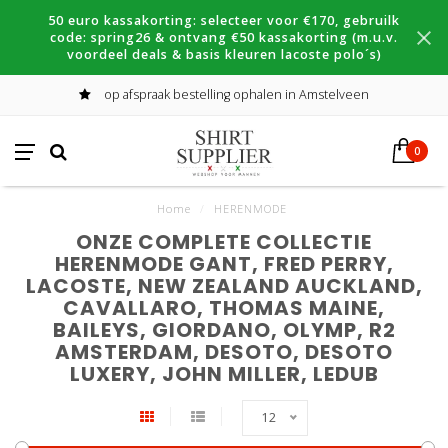
50 euro kassakorting: selecteer voor €170, gebruilk
code: spring26 & ontvang €50 kassakorting (m.u.v.
voordeel deals & basis kleuren lacoste polo´s)
op afspraak bestelling ophalen in Amstelveen
0
Home
/
HERENMODE
ONZE COMPLETE COLLECTIE
HERENMODE GANT, FRED PERRY,
LACOSTE, NEW ZEALAND AUCKLAND,
CAVALLARO, THOMAS MAINE,
BAILEYS, GIORDANO, OLYMP, R2
AMSTERDAM, DESOTO, DESOTO
LUXERY, JOHN MILLER, LEDUB
12