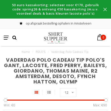
50 euro kassakorting: selecteer voor €170, gebruilk
code: spring26 & ontvang €50 kassakorting (m.u.v.
voordeel deals & basis kleuren lacoste polo´s)
op afspraak bestelling ophalen in Amstelveen
0
Home
/
POLO'S
/
Vaderdag Polo Cadeau Tip
VADERDAG POLO CADEAU TIP POLO'S
GANT, LACOSTE, FRED PERRY, BAILEYS,
GIORDANO, THOMAS MAINE, R2
AMSTERDAM, DESOTO, FYNCH
HATTON, OLYMP
12
Min: €
0
Max: €
90