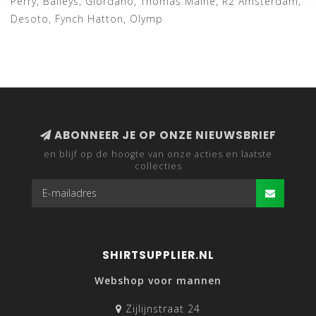
Perry, Baileys, Giordano, Thomas Maine, R2 Amsterdam,
Desoto, Fynch Hatton, Olymp
ABONNEER JE OP ONZE NIEUWSBRIEF
en blijf op de hoogte van onze acties en laatste
collecties
SHIRTSUPPLIER.NL
Webshop voor mannen
Zijlijnstraat 24