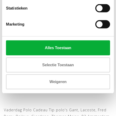
Statistieken
SALE-31%
Marketing
Alles Toestaan
Bekijk alle
7
maten
Selectie Toestaan
GANT BLAUW HEREN POLO
KORTE MOUW REGULAR
Weigeren
FIT
€69,00
€100,00
Vaderdag Polo Cadeau Tip polo's Gant, Lacoste, Fred