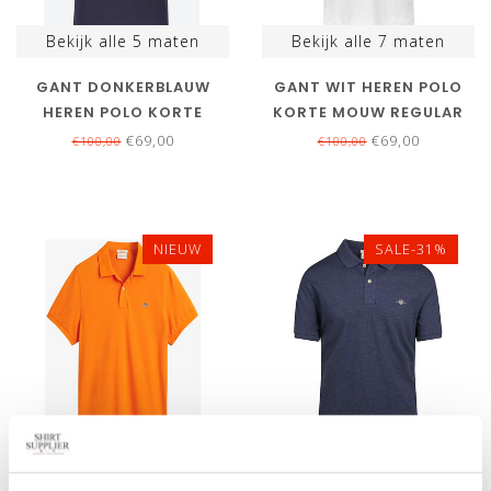
Bekijk alle
5
maten
Bekijk alle
7
maten
GANT DONKERBLAUW
GANT WIT HEREN POLO
HEREN POLO KORTE
KORTE MOUW REGULAR
MOUW REGULAR FIT
FIT
€69,00
€69,00
€100,00
€100,00
NIEUW
SALE-31%
Bekijk alle
7
maten
Bekijk alle
7
maten