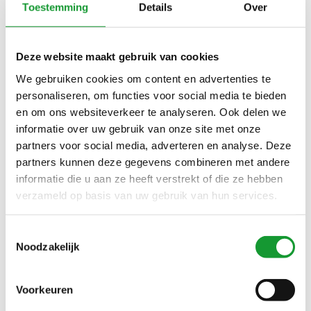
GANT ORANJE HEREN
GANT DARK JEANS BLUE
Toestemming
Details
Over
POLO KORTE MOUW
MELANGE HEREN POLO
REGULAR FIT
KORTE MOUW REGULAR
€89,00
€69,00
€100,00
FIT
Deze website maakt gebruik van cookies
We gebruiken cookies om content en advertenties te
personaliseren, om functies voor social media te bieden
SALE-31%
SALE-31%
en om ons websiteverkeer te analyseren. Ook delen we
informatie over uw gebruik van onze site met onze
partners voor social media, adverteren en analyse. Deze
partners kunnen deze gegevens combineren met andere
informatie die u aan ze heeft verstrekt of die ze hebben
verzameld op basis van uw gebruik van hun services.
Bekijk alle
7
maten
Bekijk alle
7
maten
Toestemmingsselectie
Noodzakelijk
GANT ZWART HEREN
GANT ANTRACIET GRIJS
POLO KORTE MOUW
MELANGE HEREN POLO
REGULAR FIT
KORTE MOUW REGULAR
Voorkeuren
€69,00
€69,00
€100,00
€100,00
FIT