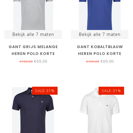
Bekijk alle
7
maten
Bekijk alle
7
maten
GANT GRIJS MELANGE
GANT KOBALTBLAUW
HEREN POLO KORTE
HEREN POLO KORTE
MOUW REGULAR FIT
MOUW REGULAR FIT
€69,00
€69,00
€100,00
€100,00
SALE-31%
SALE-31%