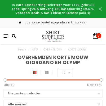
50 euro kassakorting: selecteer voor €170, gebruilk
code: spring26 & ontvang €50 kassakorting (m.u.v.
voordeel deals & basis kleuren lacoste polo´s)
op afspraak bestelling ophalen in Amstelveen
0
Home
/
NEW
/
OVERHEMDEN
/
KORTE MOUW
OVERHEMDEN KORTE MOUW
GIORDANO EN OLYMP
12
Min: €
0
Max: €
150
Nieuwste producten
Alle merken