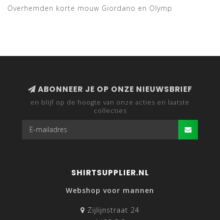
Overhemden korte mouw Giordano en Olymp
ABONNEER JE OP ONZE NIEUWSBRIEF
en blijf op de hoogte van onze acties en laatste
collecties
SHIRTSUPPLIER.NL
Webshop voor mannen
Zijlijnstraat 24