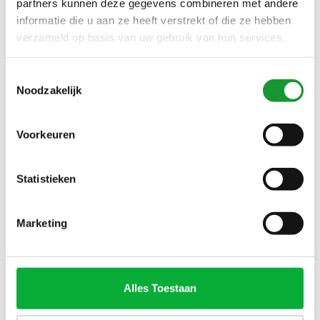
partners kunnen deze gegevens combineren met andere
informatie die u aan ze heeft verstrekt of die ze hebben
verzameld op basis van uw gebruik van hun services.
SALE-26%
SALE-24%
Toestemmingsselectie
Noodzakelijk
Voorkeuren
Statistieken
Bekijk alle
2
maten
Bekijk alle
7
maten
DESOTO OVERHEMD
GANT LINNEN KATOEN
Marketing
KORTE MOUW BLAUW
HEREN OVERHEMD KORTE
GROEN FRUIT BLOEMEN
MOUW OLIJFGROEN-WIT
€67,00
€84,00
€90,00
€110,00
PRINT
BREDE STREEP
Alles Toestaan