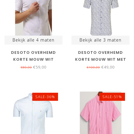
Bekijk alle
4
maten
Bekijk alle
3
maten
DESOTO OVERHEMD
DESOTO OVERHEMD
KORTE MOUW WIT
KORTE MOUW WIT MET
STRUCTUUR
ZWART GRIJS GEEL
€59,00
€49,00
€80,00
€100,00
BLOEMENPRINT
SALE-36%
SALE-51%