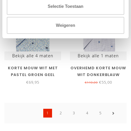
NIEUW
SALE-50%
Selectie Toestaan
Weigeren
Bekijk alle
4
maten
Bekijk alle
1
maten
KORTE MOUW WIT MET
OVERHEMD KORTE MOUW
PASTEL GROEN GEEL
WIT DONKERBLAUW
BLAUW VISSEN PRINT
RUITJE
€69,95
€55,00
€110,00
1
2
3
4
5