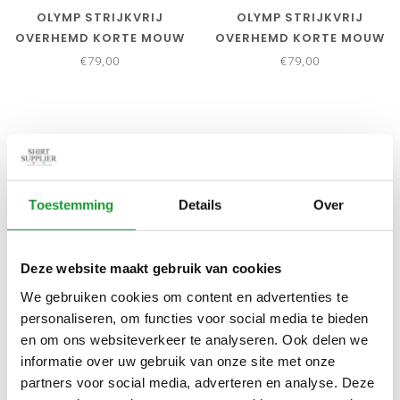
OLYMP STRIJKVRIJ
OLYMP STRIJKVRIJ
OVERHEMD KORTE MOUW
OVERHEMD KORTE MOUW
OLYMP DONKERBLAUW
OLYMP WIT STRUCTUUR
€79,00
€79,00
STRUCTUUR
NIEUW
NIEUW
Toestemming
Details
Over
Deze website maakt gebruik van cookies
We gebruiken cookies om content en advertenties te
Bekijk alle
11
maten
Bekijk alle
11
maten
personaliseren, om functies voor social media te bieden
en om ons websiteverkeer te analyseren. Ook delen we
OLYMP KORTE MOUW
OLYMP KORTE MOUW
informatie over uw gebruik van onze site met onze
OVERHEMD
OVERHEMD WIT STRETCH
partners voor social media, adverteren en analyse. Deze
DONKERBLAUW STRETCH
€79,00
€79,00