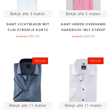
Bekijk alle
3
maten
Bekijk alle
5
maten
GANT LICHTBLAUW WIT
GANT HEREN OVERHEMD
FIJN STREEPJE KORTE
HARDROZE-WIT STREEP
MOUW
KORTE MOUW
€89,00
€69,00
€140,00
€140,00
NIEUW
NIEUW
Bekijk alle
11
maten
Bekijk alle
11
maten