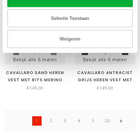
NIEUW
NIEUW
Selectie Toestaan
Weigeren
Bekijk alle
6
maten
Bekijk alle
6
maten
CAVALLARO SAND HEREN
CAVALLARO ANTRACIET
VEST MET RITS MERINO
GRIJS HEREN VEST MET
WOL
RITS MERINO WOL
€149,00
€149,00
1
2
3
4
5
20