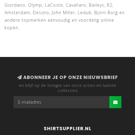
Giordano, Olymp, LaCoste, Cavallaro, Baileys, R2,
Amsterdam, Desoto, John Miller, Ledub, Björn Borg en
andere topmerken eenvoudig en voordelig online
kopen.
ABONNEER JE OP ONZE NIEUWSBRIEF
en blijf op de hoogte van onze acties en laatste
collecties
SHIRTSUPPLIER.NL