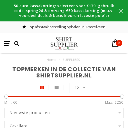
50 euro kassakorting: selecteer voor €170, gebruilk
code: spring26 & ontvang €50 kassakorting (m.u.v.
voordeel deals & basis kleuren lacoste polo´s)
op afspraak bestelling ophalen in Amstelveen
0
Home
/
SUPPLIERS
TOPMERKEN IN DE COLLECTIE VAN
SHIRTSUPPLIER.NL
12
Min: €
0
Max: €
250
Nieuwste producten
Cavallaro