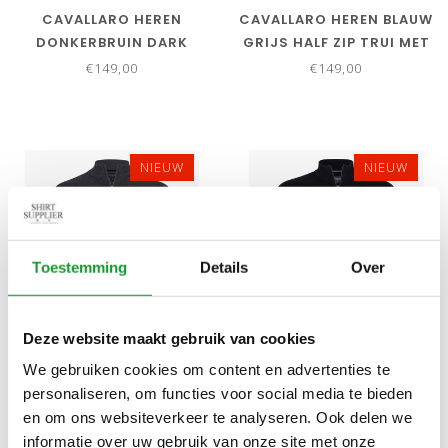
CAVALLARO HEREN
CAVALLARO HEREN BLAUW
DONKERBRUIN DARK
GRIJS HALF ZIP TRUI MET
BROWN HALF ZIP TRUI
RITSJE
€149,00
€149,00
MET RITSJE
NIEUW
NIEUW
Toestemming
Details
Over
Deze website maakt gebruik van cookies
Bekijk alle
6
maten
Bekijk alle
6
maten
We gebruiken cookies om content en advertenties te
CAVALLARO HEREN
CAVALLARO HEREN
personaliseren, om functies voor social media te bieden
ANTRACIET GRIJS
ZWART BLACK HALF ZIP
en om ons websiteverkeer te analyseren. Ook delen we
ANTRACITE HALF ZIP TRUI
TRUI MET RITSJE
€149,00
€149,00
informatie over uw gebruik van onze site met onze