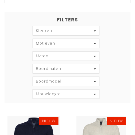
FILTERS
Kleuren
Motieven
Maten
Boordmaten
Boordmodel
Mouwlengte
NIEUW
NIEUW