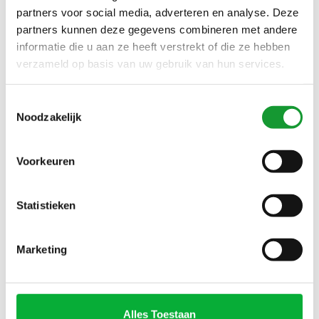
MET RITSJE
partners voor social media, adverteren en analyse. Deze
partners kunnen deze gegevens combineren met andere
informatie die u aan ze heeft verstrekt of die ze hebben
NIEUW
NIEUW
verzameld op basis van uw gebruik van hun services.
Toestemmingsselectie
Noodzakelijk
Voorkeuren
Bekijk alle
6
maten
Bekijk alle
6
maten
Statistieken
CAVALLARO
CAVALLARO
DONKERBLAUW HEREN
DONKERBRUIN HEREN
Marketing
VEST MET RITS MERINO
VEST MET RITS MERINO
€149,00
€149,00
WOL
WOL
Alles Toestaan