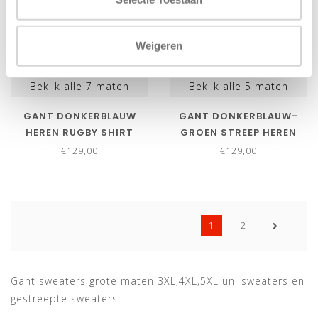
Weigeren
Bekijk alle
7
maten
Bekijk alle
5
maten
GANT DONKERBLAUW
GANT DONKERBLAUW-
HEREN RUGBY SHIRT
GROEN STREEP HEREN
SWEATER
RUGBY SHIRT SWEATER
€129,00
€129,00
1
2
Gant sweaters grote maten 3XL,4XL,5XL uni sweaters en
gestreepte sweaters