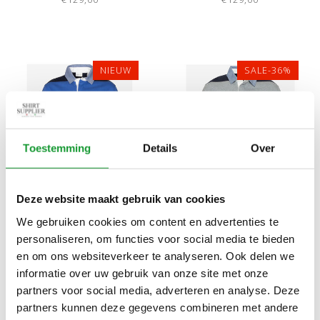
NIEUW
SALE-36%
Toestemming
Details
Over
Bekijk alle
4
maten
Bekijk alle
7
maten
Deze website maakt gebruik van cookies
We gebruiken cookies om content en advertenties te
GANT DONKERBLAUW-
GANT DONKERBLAUW-
personaliseren, om functies voor social media te bieden
BLAUW STREEP HEREN
LICHTGRIJS STREEP
en om ons websiteverkeer te analyseren. Ook delen we
RUGBY SHIRT SWEATER
HEREN RUGBY SHIRT
€129,00
€89,00
€140,00
informatie over uw gebruik van onze site met onze
SWEATER
partners voor social media, adverteren en analyse. Deze
partners kunnen deze gegevens combineren met andere