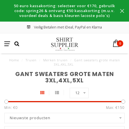
50 euro kassakorting: selecteer voor €170, gebruilk
code: spring26 & ontvang €50 kassakorting (m.u.v.
voordeel deals & basis kleuren lacoste polo´s)
Veilig Betalen met iDeal, PayPal en Klarna
0
Home
/
Truien
/
Merken truien
/
Gant sweaters grote maten
3XL,4XL,5XL
GANT SWEATERS GROTE MATEN
3XL,4XL,5XL
12
Min: €
0
Max: €
150
Nieuwste producten