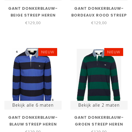
GANT DONKERBLAUW-
GANT DONKERBLAUW-
BEIGE STREEP HEREN
BORDEAUX ROOD STREEP
RUGBY SHIRT SWEATER
HEREN RUGBY SHIRT
€129,00
€129,00
SWEATER
NIEUW
NIEUW
Bekijk alle
6
maten
Bekijk alle
2
maten
GANT DONKERBLAUW-
GANT DONKERBLAUW-
BLAUW STREEP HEREN
GROEN STREEP HEREN
RUGBY SHIRT SWEATER
RUGBY SHIRT SWEATER
€129,00
€129,00