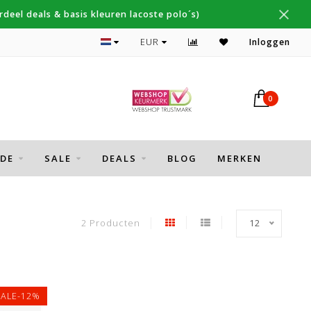
deel deals & basis kleuren lacoste polo´s)
Topmerken Thomas Maine, Cavallaro, Desoto
EUR
Inloggen
0
DE
SALE
DEALS
BLOG
MERKEN
2 Producten
12
SALE-12%