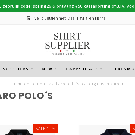
, gebruilk code: spring26 & ontvang €50 kassakorting (m.u.v. voor
Veilig Betalen met iDeal, PayPal en Klarna
SUPPLIERS
NEW
HAPPY DEALS
HERENMO
IE
/
Limited Edition Cavallaro polo´s o.a. organisch katoen
ARO POLO´S
SALE-12%