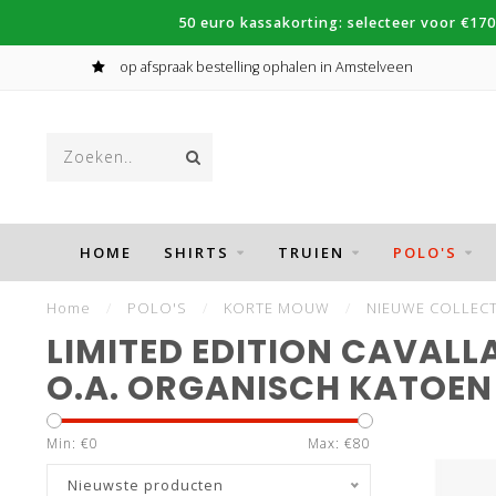
50 euro kassakorting: selecteer voor €170
op afspraak bestelling ophalen in Amstelveen
HOME
SHIRTS
TRUIEN
POLO'S
Home
/
POLO'S
/
KORTE MOUW
/
NIEUWE COLLECT
LIMITED EDITION CAVALL
O.A. ORGANISCH KATOEN
Min: €
0
Max: €
80
Nieuwste producten