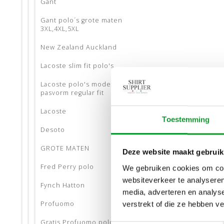
Gant
Gant polo´s grote maten
3XL,4XL,5XL
New Zealand Auckland
Lacoste slim fit polo's
Lacoste polo's model Paris
pasvorm regular fit
Lacoste
Toestemming
Desoto
GROTE MATEN
Deze website maakt gebruik
Fred Perry polo
We gebruiken cookies om cont
websiteverkeer te analyseren
Fynch Hatton
media, adverteren en analys
Profuomo
verstrekt of die ze hebben v
Gratis Profuomo polo