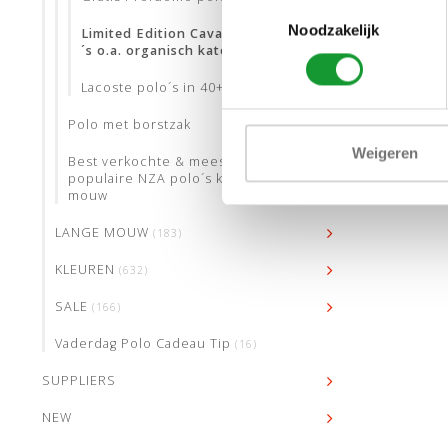
Toestemmingsselectie
Noodzakelijk
Limited Edition Cavallaro polo
´s o.a. organisch katoen
Lacoste polo´s in 40+ kleuren
Polo met borstzak
Weigeren
Best verkochte & meest
populaire NZA polo´s korte
mouw
LANGE MOUW
(183)
KLEUREN
(632)
SALE
(166)
Vaderdag Polo Cadeau Tip
(16)
SUPPLIERS
NEW