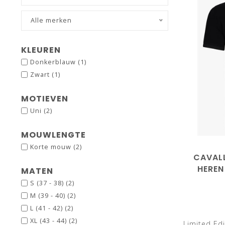
Alle merken
KLEUREN
Donkerblauw
(1)
Zwart
(1)
MOTIEVEN
Uni
(2)
MOUWLENGTE
Korte mouw
(2)
CAVALL
HEREN
MATEN
K
S (37 - 38)
(2)
M (39 - 40)
(2)
L (41 - 42)
(2)
XL (43 - 44)
(2)
Limited Edi