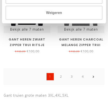
Weigeren
Bekijk alle
7
maten
Bekijk alle
7
maten
GANT HEREN ZWART
GANT HEREN CHARCOAL
ZIPPER TRUI RITSJE
MELANGE ZIPPER TRUI
SUPERFINE LAMSWOL
RITSJE SUPERFINE
€100,00
€100,00
€150,00
€150,00
LAMSWOL
1
2
3
4
Gant truien grote maten 3XL,4XL,5XL