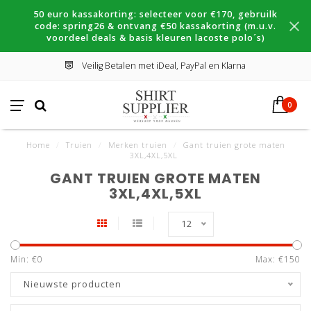
50 euro kassakorting: selecteer voor €170, gebruilk
code: spring26 & ontvang €50 kassakorting (m.u.v.
voordeel deals & basis kleuren lacoste polo´s)
Veilig Betalen met iDeal, PayPal en Klarna
0
Home
/
Truien
/
Merken truien
/
Gant truien grote maten
3XL,4XL,5XL
GANT TRUIEN GROTE MATEN
3XL,4XL,5XL
12
Min: €
0
Max: €
150
Nieuwste producten