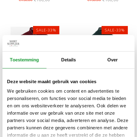
LAMSWOL
LAMSWOL
SALE-33%
SALE-33%
Toestemming
Details
Over
Deze website maakt gebruik van cookies
Bekijk alle
7
maten
Bekijk alle
7
maten
We gebruiken cookies om content en advertenties te
GANT HEREN BORDEAUX
GANT HEREN
personaliseren, om functies voor social media te bieden
ROOD ZIPPER TRUI RITSJE
DONKERGROEN ZIPPER
en om ons websiteverkeer te analyseren. Ook delen we
SUPERFINE LAMSWOL
TRUI RITSJE SUPERFINE
€100,00
€100,00
informatie over uw gebruik van onze site met onze
€150,00
€150,00
LAMSWOL
partners voor social media, adverteren en analyse. Deze
partners kunnen deze gegevens combineren met andere
informatie die u aan ze heeft verstrekt of die ze hebben