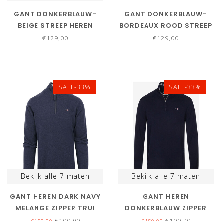
GANT DONKERBLAUW-
GANT DONKERBLAUW-
BEIGE STREEP HEREN
BORDEAUX ROOD STREEP
RUGBY SHIRT SWEATER
HEREN RUGBY SHIRT
€129,00
€129,00
SWEATER
SALE-33%
SALE-33%
Bekijk alle
7
maten
Bekijk alle
7
maten
GANT HEREN DARK NAVY
GANT HEREN
MELANGE ZIPPER TRUI
DONKERBLAUW ZIPPER
RITSJE SUPERFINE
TRUI RITSJE SUPERFINE
€100,00
€100,00
€150,00
€150,00