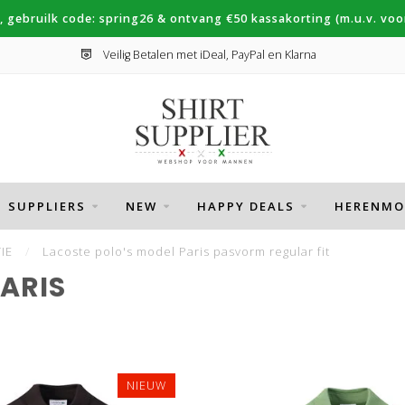
, gebruilk code: spring26 & ontvang €50 kassakorting (m.u.v. voor
Veilig Betalen met iDeal, PayPal en Klarna
SUPPLIERS
NEW
HAPPY DEALS
HERENMO
IE
/
Lacoste polo's model Paris pasvorm regular fit
ARIS
NIEUW