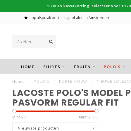
50 euro kassakorting: selecteer voor €170
op afspraak bestelling ophalen in Amstelveen
HOME
SHIRTS
TRUIEN
POLO'S
Home
/
POLO'S
/
KORTE MOUW
/
NIEUWE COLLECT
LACOSTE POLO'S MODEL P
PASVORM REGULAR FIT
Min: €
0
Max: €
150
Nieuwste producten