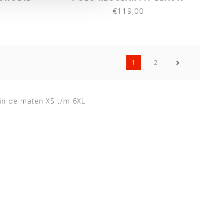
€119,00
1
2
 in de maten XS t/m 6XL