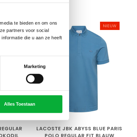
 media te bieden en om ons
NIEUW
NIEUW
ze partners voor social
nformatie die u aan ze heeft
Marketing
maat5/L
maat3/S
maat4/M
maat5/L
XXL
maat6/XL
maat7/XXL
/4XL
maat8/3XL
maat9/4XL
Alles Toestaan
1/6XL
maat10/5XL
maat11/6XL
REGULAR
LACOSTE JBK ABYSS BLUE PARIS
ROKODIL
POLO REGULAR FIT BLAUW