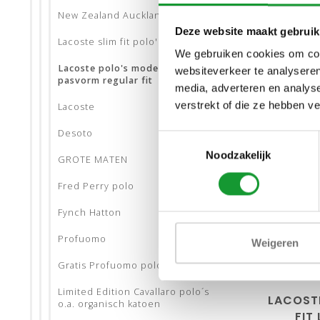
New Zealand Auckland
Deze website maakt gebruik
Lacoste slim fit polo's
We gebruiken cookies om cont
Lacoste polo's model Paris
websiteverkeer te analyseren
pasvorm regular fit
media, adverteren en analys
verstrekt of die ze hebben v
Lacoste
Desoto
Toestemmingsselectie
Noodzakelijk
GROTE MATEN
Fred Perry polo
maat3/
ma
Fynch Hatton
maa
Profuomo
Weigeren
maat
Gratis Profuomo polo
Limited Edition Cavallaro polo´s
LACOST
o.a. organisch katoen
FIT