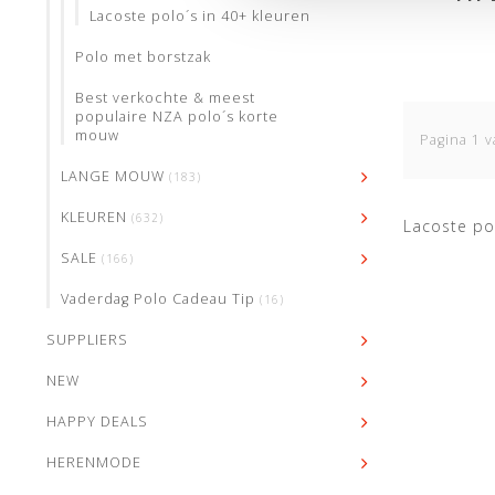
Lacoste polo´s in 40+ kleuren
LIC
Polo met borstzak
Best verkochte & meest
populaire NZA polo´s korte
mouw
Pagina 1 v
LANGE MOUW
(183)
KLEUREN
(632)
Lacoste po
SALE
(166)
Vaderdag Polo Cadeau Tip
(16)
SUPPLIERS
NEW
HAPPY DEALS
HERENMODE