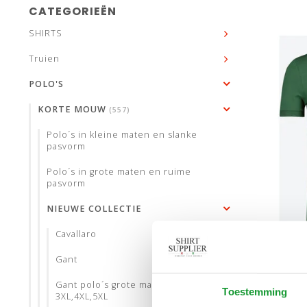
CATEGORIEËN
SHIRTS
Truien
POLO'S
KORTE MOUW
(557)
Polo´s in kleine maten en slanke
pasvorm
maat4/
Polo´s in grote maten en ruime
maa
pasvorm
maa
NIEUWE COLLECTIE
Cavallaro
Gant
LACOST
FIT 
Gant polo´s grote maten
Toestemming
FLES
3XL,4XL,5XL