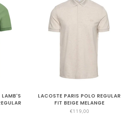
maat5/L
maat3/S
maat4/M
maat5/L
XXL
maat6/XL
maat7/XXL
/4XL
maat8/3XL
maat10/5XL
maat11/6XL
 LAMB'S
LACOSTE PARIS POLO REGULAR
REGULAR
FIT BEIGE MELANGE
€119,00