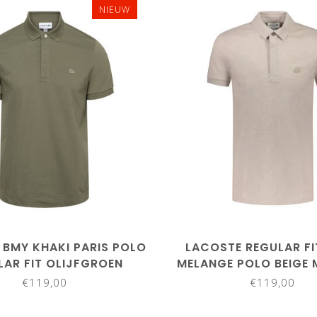
NIEUW
S
maat4/M
maat5/L
at6/XL
maat7/XXL
t8/3XL
maat9/4XL
10/5XL
maat11/6XL
maat8/3XL
maat11
 BMY KHAKI PARIS POLO
LACOSTE REGULAR FI
LAR FIT OLIJFGROEN
MELANGE POLO BEIGE 
KROKODIL
€119,00
€119,00