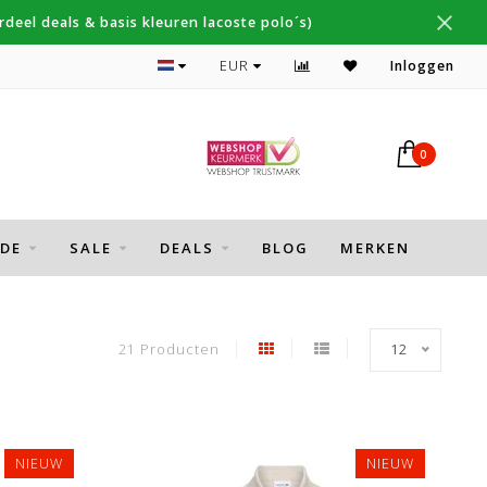
deel deals & basis kleuren lacoste polo´s)
Topmerken Thomas Maine, Cavallaro, Desoto
EUR
Inloggen
0
DE
SALE
DEALS
BLOG
MERKEN
21 Producten
12
NIEUW
NIEUW