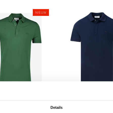
NIEUW
M
maat5/L
maat6/XL
maat3/S
maat4/M
m
t7/XXL
maat8/3XL
maat5/L
maat7/XXL
t9/4XL
maat10/5XL
maat9/4XL
maat6
maat11/6XL
maat10/5XL
maat1
E PARIS POLO REGULAR
LACOSTE PARIS POLO 
FLESSENGROEN POLO
FIT DONKERBLAUW
Details
SENGROEN KROKODIL
DONKERBLAUW KRO
€119,00
€119,00