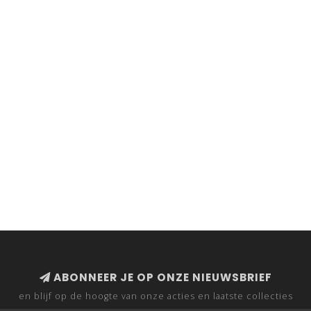
ABONNEER JE OP ONZE NIEUWSBRIEF
en blijf op de hoogte van onze acties en laatste collecties