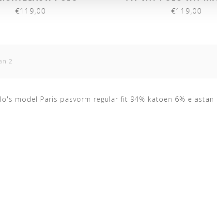
HTBLAUW KROKODIL
€119,00
€119,00
an 2
lo's model Paris pasvorm regular fit 94% katoen 6% elastan