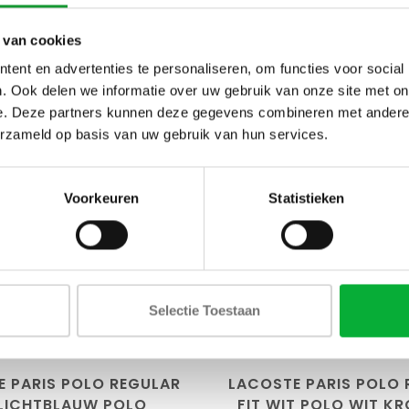
 van cookies
ent en advertenties te personaliseren, om functies voor social
NIEUW
. Ook delen we informatie over uw gebruik van onze site met on
e. Deze partners kunnen deze gegevens combineren met andere i
erzameld op basis van uw gebruik van hun services.
Voorkeuren
Statistieken
S
maat4/M
maat5/L
maat3/S
maat4/M
at6/XL
maat7/XXL
maat6/XL
maat7/
t8/3XL
maat9/4XL
maat8/3XL
maat9
Selectie Toestaan
10/5XL
maat11/6XL
maat10/5XL
maat1
E PARIS POLO REGULAR
LACOSTE PARIS POLO 
 LICHTBLAUW POLO
FIT WIT POLO WIT K