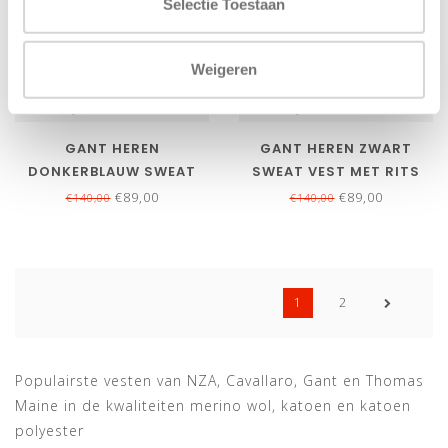
Selectie Toestaan
Weigeren
Bekijk alle
8
maten
Bekijk alle
6
maten
GANT HEREN
GANT HEREN ZWART
DONKERBLAUW SWEAT
SWEAT VEST MET RITS
VEST MET RITS
€89,00
€89,00
€140,00
€140,00
1
2
Populairste vesten van NZA, Cavallaro, Gant en Thomas
Maine in de kwaliteiten merino wol, katoen en katoen
polyester