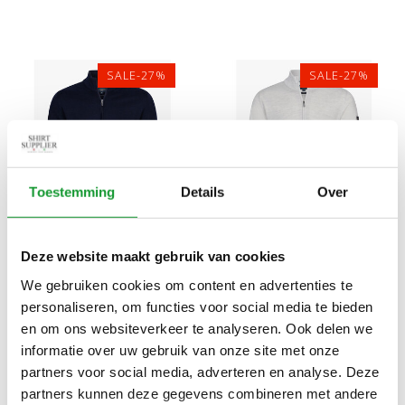
RITS
SALE-27%
SALE-27%
Toestemming
Details
Over
Bekijk alle
6
maten
Bekijk alle
6
maten
Deze website maakt gebruik van cookies
CAVALLARO LIMITED
CAVALLARO LIMITED
We gebruiken cookies om content en advertenties te
EDITION HEREN
EDITION HEREN VEST MET
personaliseren, om functies voor social media te bieden
DONKERBLAUW VEST MET
RITS KLEUR KIT
€109,00
€109,00
€150,00
€150,00
en om ons websiteverkeer te analyseren. Ook delen we
RITS
informatie over uw gebruik van onze site met onze
partners voor social media, adverteren en analyse. Deze
partners kunnen deze gegevens combineren met andere