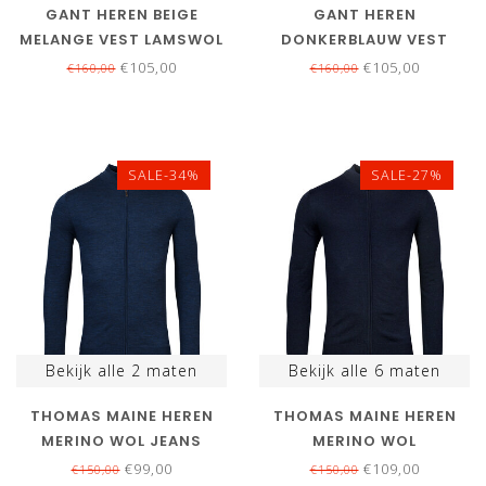
GANT HEREN BEIGE
GANT HEREN
MELANGE VEST LAMSWOL
DONKERBLAUW VEST
LAMSWOL
€105,00
€105,00
€160,00
€160,00
SALE-34%
SALE-27%
Bekijk alle
2
maten
Bekijk alle
6
maten
THOMAS MAINE HEREN
THOMAS MAINE HEREN
MERINO WOL JEANS
MERINO WOL
BLAUW VEST MET RITS
DONKERBLAUW VEST MET
€99,00
€109,00
€150,00
€150,00