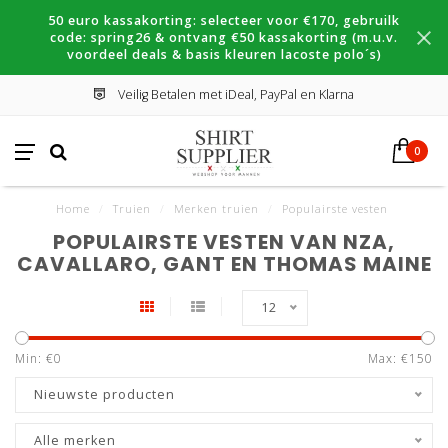
50 euro kassakorting: selecteer voor €170, gebruilk
code: spring26 & ontvang €50 kassakorting (m.u.v.
voordeel deals & basis kleuren lacoste polo´s)
Veilig Betalen met iDeal, PayPal en Klarna
0
Home
/
Truien
/
Merken truien
/
Populairste vesten
POPULAIRSTE VESTEN VAN NZA,
CAVALLARO, GANT EN THOMAS MAINE
12
Min: €
0
Max: €
150
Nieuwste producten
Alle merken