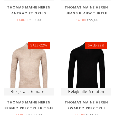
THOMAS MAINE HEREN
THOMAS MAINE HEREN
ANTRACIET GRIJS
JEANS BLAUW TURTLE
TURTLE TRUI MERINO WOL
TRUI MERINO WOL
€99,00
€99,00
€140,00
€140,00
SALE-22%
SALE-22%
Bekijk alle
6
maten
Bekijk alle
6
maten
THOMAS MAINE HEREN
THOMAS MAINE HEREN
BEIGE ZIPPER TRUI RITSJE
ZWART ZIPPER TRUI
MERINO WOL
RITSJE MERINO WOL
€109,00
€109,00
€140,00
€140,00