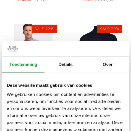
SALE-22%
SALE-29%
Toestemming
Details
Over
Bekijk alle
6
maten
Bekijk alle
6
maten
Deze website maakt gebruik van cookies
THOMAS MAINE HEREN
THOMAS MAINE HEREN
We gebruiken cookies om content en advertenties te
LICHTGRIJS ZIPPER TRUI
DONKERBLAUW COLTRUI
personaliseren, om functies voor social media te bieden
RITSJE MERINO WOL
MERINO WOL
€109,00
€99,00
en om ons websiteverkeer te analyseren. Ook delen we
€140,00
€140,00
informatie over uw gebruik van onze site met onze
partners voor social media, adverteren en analyse. Deze
partners kunnen deze gegevens combineren met andere