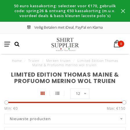
50 euro kassakorting: selecteer voor €170, gebruilk
code: spring26 & ontvang €50 kassakorting (m.u.v.
voordeel deals & basis kleuren lacoste polo´s)
Veilig Betalen met iDeal, PayPal en Klarna
0
Home
/
Truien
/
Merken truien
/
Limited Edition Thomas
Maine & Profuomo merino wol truien
LIMITED EDITION THOMAS MAINE &
PROFUOMO MERINO WOL TRUIEN
12
Min: €
0
Max: €
150
Nieuwste producten