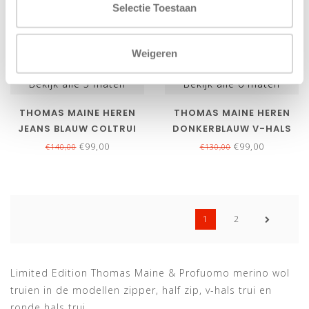
Selectie Toestaan
Weigeren
Bekijk alle
5
maten
Bekijk alle
6
maten
THOMAS MAINE HEREN
THOMAS MAINE HEREN
JEANS BLAUW COLTRUI
DONKERBLAUW V-HALS
MERINO WOL
TRUI MERINO WOL
€99,00
€99,00
€140,00
€130,00
1
2
Limited Edition Thomas Maine & Profuomo merino wol
truien in de modellen zipper, half zip, v-hals trui en
ronde hals trui