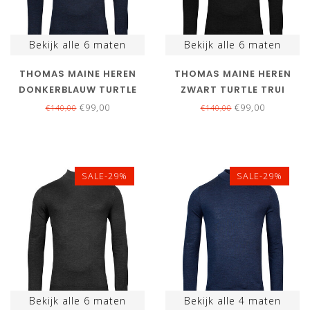
Bekijk alle
6
maten
Bekijk alle
6
maten
THOMAS MAINE HEREN
THOMAS MAINE HEREN
DONKERBLAUW TURTLE
ZWART TURTLE TRUI
TRUI MERINO WOL
MERINO WOL
€99,00
€99,00
€140,00
€140,00
SALE-29%
SALE-29%
Bekijk alle
6
maten
Bekijk alle
4
maten