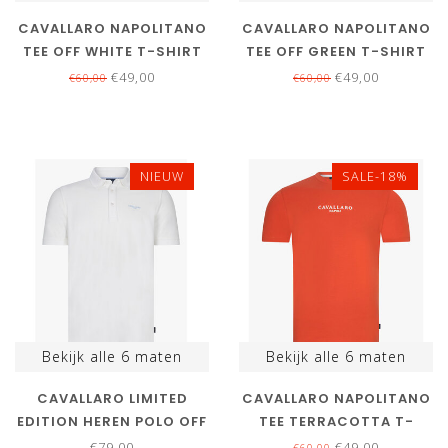
CAVALLARO NAPOLITANO
CAVALLARO NAPOLITANO
TEE OFF WHITE T-SHIRT
TEE OFF GREEN T-SHIRT
RONDE HALS
RONDE HALS
€49,00
€49,00
€60,00
€60,00
NIEUW
SALE-18%
Bekijk alle
6
maten
Bekijk alle
6
maten
CAVALLARO LIMITED
CAVALLARO NAPOLITANO
EDITION HEREN POLO OFF
TEE TERRACOTTA T-
WHITE KATOEN STRETCH
SHIRT RONDE HALS
€79,00
€49,00
€60,00