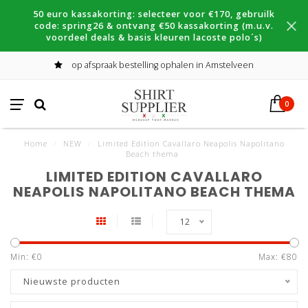
50 euro kassakorting: selecteer voor €170, gebruilk
code: spring26 & ontvang €50 kassakorting (m.u.v.
voordeel deals & basis kleuren lacoste polo´s)
op afspraak bestelling ophalen in Amstelveen
0
Home
/
NEW
/
Limited Edition Cavallaro Neapolis Napolitano
Beach thema
LIMITED EDITION CAVALLARO
NEAPOLIS NAPOLITANO BEACH THEMA
12
Min: €
0
Max: €
80
Nieuwste producten