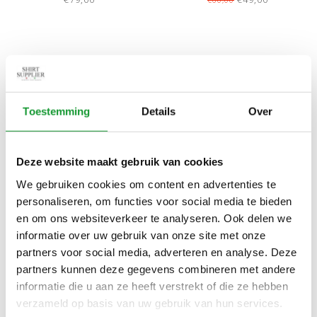
NEAPOLIS
NIEUW
SALE-18%
Toestemming
Details
Over
Deze website maakt gebruik van cookies
We gebruiken cookies om content en advertenties te
Bekijk alle
4
maten
Bekijk alle
6
maten
personaliseren, om functies voor social media te bieden
en om ons websiteverkeer te analyseren. Ook delen we
CAVALLARO LIMITED
CAVALLARO NAPOLITANO
informatie over uw gebruik van onze site met onze
EDITION HEREN NEAPOLIS
TEE LICHTBLAUW T-SHIRT
partners voor social media, adverteren en analyse. Deze
SHORTS OFF WHITE
RONDE HALS
€79,00
€49,00
€60,00
partners kunnen deze gegevens combineren met andere
informatie die u aan ze heeft verstrekt of die ze hebben
verzameld op basis van uw gebruik van hun services.