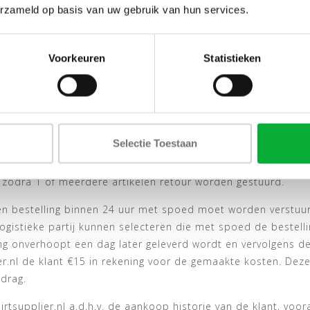
 wordt ingescand bij het servicepunt de 1ste dag van de 14 
erzameld op basis van uw gebruik van hun services.
d een cadeau is, heeft u 7 dagen langer de tijd.
praken die gemaakt worden tussen consumenten en shirtsupplie
Voorkeuren
Statistieken
eerd te worden, om mogelijke misverstanden te voorkome
sasysteem van shirtsupplier.nl past automatisch bij afname 
g komt te vervallen wanneer er minder dan 3 stuks worden af
ussen de factuur met toegepaste kassakorting en de nieuwe f
Selectie Toestaan
oor dit prijsverschil. Indien een code is toegepast en een 
e code te vervallen. Als u dus een bestelling plaatst en een
 zodra 1 of meerdere artikelen retour worden gestuurd.
een bestelling binnen 24 uur met spoed moet worden verstuur
logistieke partij kunnen selecteren die met spoed de bestelli
ing onverhoopt een dag later geleverd wordt en vervolgens d
ier.nl de klant €15 in rekening voor de gemaakte kosten. De
drag.
hirtsupplier.nl a.d.h.v. de aankoop historie van de klant, vo