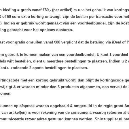
 kleding = gratis vanaf €80,- (per artikel) m.u.v. het gebruik van kort
of 60 euro extra korting ontvangt, zijn de kosten per transactie voor he
). Indien er gebruik wordt gemaakt van een voordeelbundel, zijn de kos
ning gebracht voor het opnieuw opsturen.
ast voor gratis omruilen vanaf €80 verplicht dat de betaling via iDeal of
m gebruik te kunnen maken van een voordeelbundel:
U kunt 1 voordeel
ls wilt bestellen, dient u meerdere bestellingen te plaatsen. Indien u 2 
ent u zodoende 2 aparte bestellingen te plaatsen.
rtingscode met een korting gebruikt wordt, dan blijft de kortingscode g
 wijzigt & er worden minder dan 3 producten afgenomen, dan vervalt de ko
nomen.
 kunnen op afspraak worden opgehaald & omgeruild in de regio groot A
 van artikel(en) is voor rekening van de consument, waarbij retouren all
mmuniceerde retour adres gestuurd kunnen worden. Shirtsupplier.nl haal