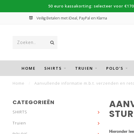
50 euro kassakorting: selecteer voor €170
Veilig Betalen met iDeal, PayPal en Klarna
HOME
SHIRTS
TRUIEN
POLO'S
Home
/
Aanvullende informatie m.b.t. verzenden en ret
AANV
CATEGORIEËN
STUR
SHIRTS
Truien
Hieronder lee