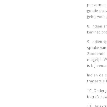
pasvormen, 
goede pasv
geldt voor
8. Indien e
kan het pro
9. Indien s
sprake van
Zodoende k
mogelijk. W
is bij een a
Indien de c
transactie 
10. Onderg
betreft zow
11. De ext