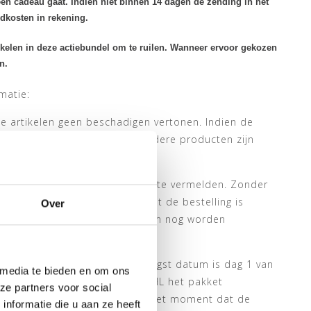
een cadeau gaat. Indien niet binnen 14 dagen de zending in het
ndkosten in rekening.
ikelen in deze actiebundel om te ruilen. Wanneer ervoor gekozen
n.
matie:
de artikelen geen beschadigen vertonen. Indien de
later alsnog dat er 1 of meerdere producten zijn
eretourneerd.
ant een geldig telefoonnummer te vermelden. Zonder
 te nemen binnen 2 weken nadat de bestelling is
Over
eriode kunnen bestellingen alleen nog worden
 van shirtsupplier.nl (de ontvangst datum is dag 1 van
 media te bieden en om ons
psturen geldt dat de dag dat DHL het pakket
ze partners voor social
ehaald bij een service punt, is het moment dat de
nformatie die u aan ze heeft