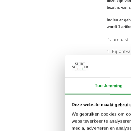
bezit zijn va
bezit is van 
Indien er geb
wordt 1 artik
Daarnaast 
1. Bij ontv
consument 
beschadigd
2. Wanneer
geldig tel
Toestemming
geplaatst i
omgeruild.
Deze website maakt gebruik
3. Bestelli
We gebruiken cookies om cont
de 14 dagen
websiteverkeer te analyseren
uitgescand,
media, adverteren en analys