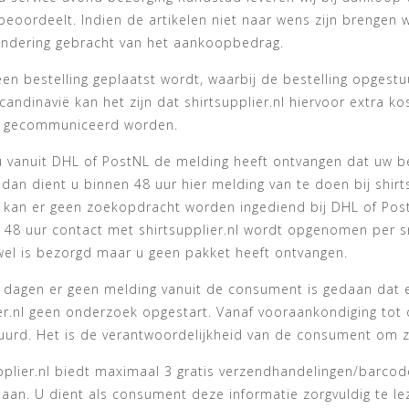
eoordeelt. Indien de artikelen niet naar wens zijn brengen w
indering gebracht van het aankoopbedrag.
 een bestelling geplaatst wordt, waarbij de bestelling opge
candinavië kan het zijn dat shirtsupplier.nl hiervoor extra ko
 gecommuniceerd worden.
u vanuit DHL of PostNL de melding heeft ontvangen dat uw be
dan dient u binnen 48 uur hier melding van te doen bij shirt
t kan er geen zoekopdracht worden ingediend bij DHL of Post
n 48 uur contact met shirtsupplier.nl wordt opgenomen per s
wel is bezorgd maar u geen pakket heeft ontvangen.
5 dagen er geen melding vanuit de consument is gedaan dat e
er.nl geen onderzoek opgestart. Vanaf vooraankondiging tot 
tuurd. Het is de verantwoordelijkheid van de consument om z
upplier.nl biedt maximaal 3 gratis verzendhandelingen/barco
n. U dient als consument deze informatie zorgvuldig te leze