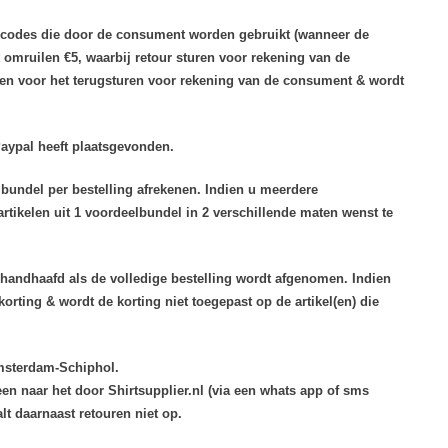
ingscodes die door de consument worden gebruikt (wanneer de
t omruilen €5, waarbij retour sturen voor rekening van de
ten voor het terugsturen voor rekening van de consument & wordt
 Paypal heeft plaatsgevonden.
 bundel per bestelling afrekenen. Indien u meerdere
artikelen uit 1 voordeelbundel in 2 verschillende maten wenst te
ehandhaafd als de volledige bestelling wordt afgenomen. Indien
rting & wordt de korting niet toegepast op de artikel(en) die
msterdam-Schiphol.
een naar het door Shirtsupplier.nl (via een whats app of sms
t daarnaast retouren niet op.