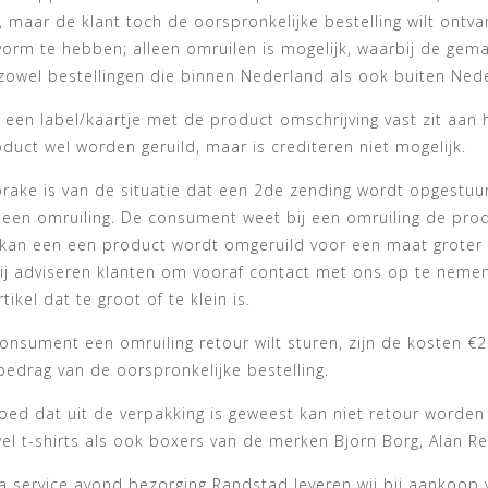
maar de klant toch de oorspronkelijke bestelling wilt ontvan
orm te hebben; alleen omruilen is mogelijk, waarbij de gema
 zowel bestellingen die binnen Nederland als ook buiten Ne
r een label/kaartje met de product omschrijving vast zit aan
duct wel worden geruild, maar is crediteren niet mogelijk.
prake is van de situatie dat een 2de zending wordt opgestuu
 een omruiling. De consument weet bij een omruiling de pr
an een een product wordt omgeruild voor een maat groter of 
ij adviseren klanten om vooraf contact met ons op te nemen 
rtikel dat te groot of te klein is.
onsument een omruiling retour wilt sturen, zijn de kosten €
bedrag van de oorspronkelijke bestelling.
oed dat uit de verpakking is geweest kan niet retour worden
el t-shirts als ook boxers van de merken Bjorn Borg, Alan Re
ra service avond bezorging Randstad leveren wij bij aankoop