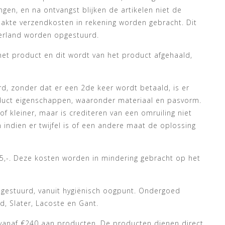
gen, en na ontvangst blijken de artikelen niet de
akte verzendkosten in rekening worden gebracht. Dit
derland worden opgestuurd.
 het product en dit wordt van het product afgehaald,
rd, zonder dat er een 2de keer wordt betaald, is er
oduct eigenschappen, waaronder materiaal en pasvorm.
kleiner, maar is crediteren van een omruiling niet
indien er twijfel is of een andere maat de oplossing
25,-. Deze kosten worden in mindering gebracht op het
 gestuurd, vanuit hygiënisch oogpunt. Ondergoed
d, Slater, Lacoste en Gant.
 vanaf €240 aan producten. De producten dienen direct