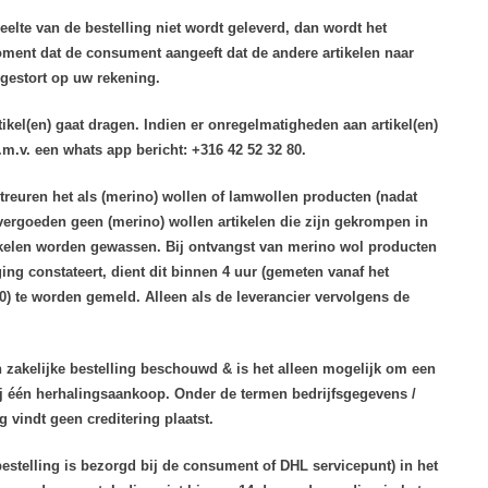
elte van de bestelling niet wordt geleverd, dan wordt het
oment dat de consument aangeeft dat de andere artikelen naar
gestort op uw rekening.
ikel(en) gaat dragen. Indien er onregelmatigheden aan artikel(en)
m.v. een whats app bericht: +316 42 52 32 80.
etreuren het als (merino) wollen of lamwollen producten (nadat
ergoeden geen (merino) wollen artikelen die zijn gekrompen in
ikelen worden gewassen. Bij ontvangst van merino wol producten
ng constateert, dient dit binnen 4 uur (gemeten vanaf het
0) te worden gemeld. Alleen als de leverancier vervolgens de
n zakelijke bestelling beschouwd & is het alleen mogelijk om een
ij één herhalingsaankoop. Onder de termen bedrijfsgegevens /
 vindt geen creditering plaatst.
bestelling is bezorgd bij de consument of DHL servicepunt) in het