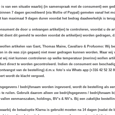
 is van een situatie waarbij (in samenspraak met de consument) een gede
 binnen 7 dagen gecrediteerd (via Mollie of Paypal) gemeten vanaf het m
t kan maximaal 9 dagen duren voordat het bedrag daadwerkelijk is terug
onsument de door u ontvangen artikel(en) te controleren, voordat u de art
t dient dit gemeld te worden voordat de artikel(en) worden gedragen, d.
 wollen artikelen van Gant, Thomas Maine, Cavallaro & Profuomo: W
ij b
en in de was zijn gegaan) niet meer gedragen kunnen worden. Maar wij v
t wij niet kunnen controleren op welke temperatuur (merino) wollen art
duct direct te worden gecontroleerd. Indien de consument een beschadigi
tvangst van de bestelling) d.m.v. foto’s via Whats app (+316 42 52 32 8
ert wordt de klacht vergoed.
fsgegevens / bedrijfsnaam worden ingevoerd, wordt de bestelling als ee
 te ruilen. Gebruik daarom alleen uw bedrijfsgegevens / bedrijfsnaam b
vallen eenmanszaken, holdings, BV’s & NV’s. Bij een zakelijke bestelling
waarbij de betaaloptie Klarna is gebruikt moeten na 14 dagen (nadat de 