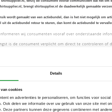
n shirtsupplier.nl, tenzij de consument vooraf communiceert dat het om 
shirtsupplier.nl, brengt shirtsupplier.nl de daadwerkelijk gemaakte verze
ruik wordt gemaakt van een actiebundel, dan is het niet mogelijk om art
el uit de actiebundel retour te sturen, dan komt de actiebundel te vervalle
informeren wij consumenten vooraf over onderstaande infor
angst is de consument verplicht om direct te controleren of 
dit niet doet en de consument constateert 1 of meer dagen 
 dan kan het artikel wel worden geruild, maar niet worden g
 de betaalmethode Klarna geselecteerd wordt, dient een kl
efoonnummer dient een klant contact met shirtsupplier.nl op
Details
ndien er sprake is van omruiling of retournering. Na deze p
 van cookies
ngen dienen na ontvangst binnen 14 dagen in het bezit te zijn
ent en advertenties te personaliseren, om functies voor social
) indien de artikelen niet naar wens zijn. Voor verzekerd o
. Ook delen we informatie over uw gebruik van onze site met on
 als 1ste dag wordt geteld. Indien een bestelling wordt opg
e. Deze partners kunnen deze gegevens combineren met andere i