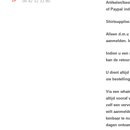
06 42 52 32 80
Artikelen/bes
of Paypal ind
Shirtsupplier
Alleen d.m.v.
aanmelden. I
Indien u een 
kan de retour
U dient
altij
uw bestelling
Via een whats
altijd vooraf
zelf een verv
wilt aanmelde
kenbaar te ma
dagen ontvang