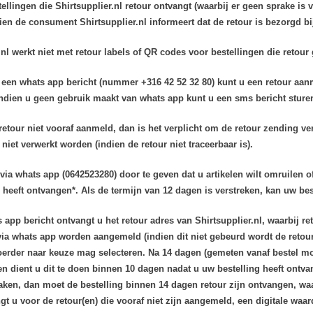
tellingen die Shirtsupplier.nl retour ontvangt (waarbij er geen sprake is
ien de consument Shirtsupplier.nl informeert dat de retour is bezorgd bij
.nl werkt niet met retour labels of QR codes voor bestellingen die retou
 een whats app bericht (nummer +316 42 52 32 80) kunt u een retour aan
ndien u geen gebruik maakt van whats app kunt u een sms bericht sture
retour niet vooraf aanmeld, dan is het verplicht om de retour zending ve
 niet verwerkt worden (indien de retour niet traceerbaar is).
d via whats app
(0642523280) door te geven dat u artikelen wilt omruilen of
 heeft ontvangen*. Als de termijn van 12 dagen is verstreken, kan uw be
 app bericht ontvangt u het retour adres van Shirtsupplier.nl, waarbij
 via whats app worden aangemeld (indien dit niet gebeurd wordt de retou
oerder naar keuze mag selecteren. Na 14 dagen (gemeten vanaf bestel mom
n dient u dit te doen binnen 10 dagen nadat u uw bestelling heeft ontvan
ken, dan moet de bestelling binnen 14 dagen retour zijn ontvangen, waa
t u voor de retour(en) die vooraf niet zijn aangemeld, een digitale wa