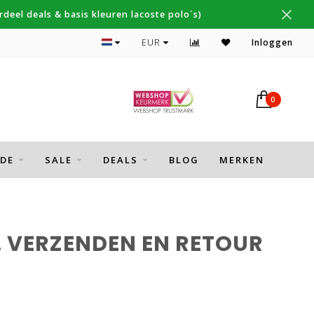
deel deals & basis kleuren lacoste polo´s)
Topmerken Gant, NZA, Fred Perry
EUR
Inloggen
0
DE
SALE
DEALS
BLOG
MERKEN
. VERZENDEN EN RETOUR