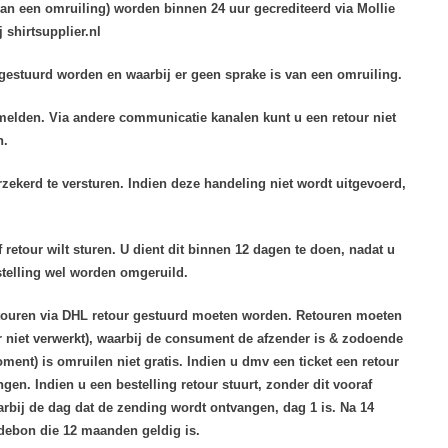
 van een omruiling) worden binnen 24 uur gecrediteerd via Mollie
 shirtsupplier.nl
r gestuurd worden en waarbij er geen sprake is van een omruiling.
melden. Via andere communicatie kanalen kunt u een retour niet
n.
rzekerd te versturen. Indien deze handeling niet wordt uitgevoerd,
 retour wilt sturen. U dient dit binnen 12 dagen te doen, nadat u
stelling wel worden omgeruild.
 retouren via DHL retour gestuurd moeten worden. Retouren moeten
r niet verwerkt), waarbij de consument de afzender is & zodoende
ent) is omruilen niet gratis. Indien u dmv een ticket een retour
gen. Indien u een bestelling retour stuurt, zonder dit vooraf
rbij de dag dat de zending wordt ontvangen, dag 1 is. Na 14
ardebon die 12 maanden geldig is.