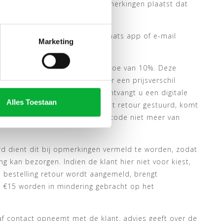
dagen. Als de consument bij opmerkingen plaatst dat
r.nl dienen schriftelijk via whats app of e-mail
Marketing
n.
vanaf 3 stuks een kassakorting toe van 10%. Deze
genomen. In de situatie dat er een prijsverschil
actuur zonder kassakorting, ontvangt u een digitale
Alles Toestaan
gedeelte van de bestelling wordt retour gestuurd, komt
 kortingscode gebruikt, is deze code niet meer van
d dient dit bij opmerkingen vermeld te worden, zodat
ng kan bezorgen. Indien de klant hier niet voor kiest,
e bestelling retour wordt aangemeld, brengt
ze €15 worden in mindering gebracht op het
oraf contact opneemt met de klant, advies geeft over de