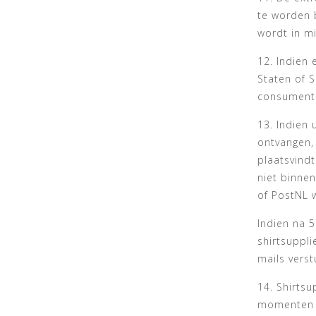
te worden b
wordt in m
12. Indien
Staten of S
consument
13. Indien 
ontvangen, 
plaatsvind
niet binne
of PostNL 
Indien na 
shirtsuppli
mails vers
14. Shirts
momenten aa