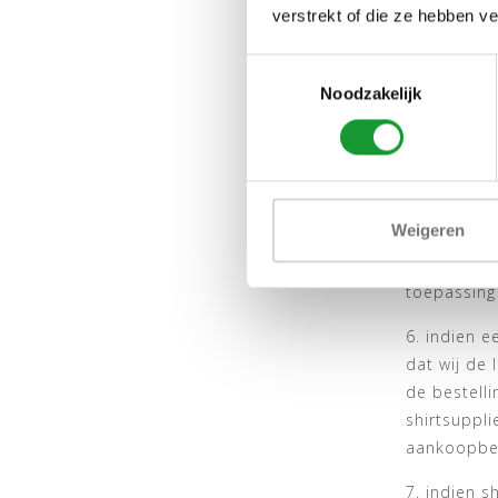
bestelling
verstrekt of die ze hebben v
het overhem
Toestemmingsselectie
4. Alle afs
Noodzakelijk
gecommunic
5. Het kas
kassakortin
ontstaat t
Weigeren
waardebon v
de gebruikt
toepassing
6. indien 
dat wij de 
de bestell
shirtsuppl
aankoopbe
7. indien s