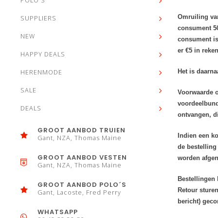
POLO'S
Omruiling van
SUPPLIERS
consument 50 
NEW
consument is
er €5 in reke
HAPPY DEALS
Het is daarna
HERENMODE
SALE
Voorwaarde o
voordeelbunde
DEALS
ontvangen, di
GROOT AANBOD TRUIEN
Indien een ko
Gant, NZA, Thomas Maine
de bestelling
GROOT AANBOD VESTEN
worden afge
Gant, NZA, Thomas Maine
Bestellingen
GROOT AANBOD POLO´S
Retour sturen
Gant, Lacoste, Fred Perry
bericht) geco
WHATSAPP