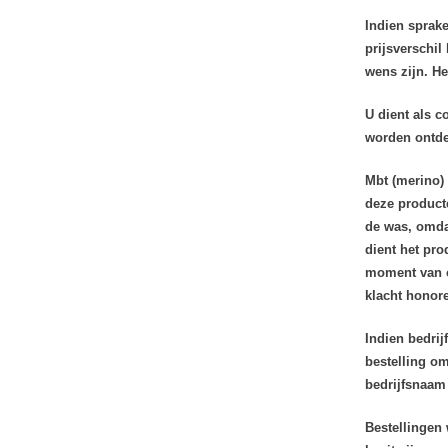
Indien sprake
prijsverschil
wens zijn. He
U dient als c
worden ontdek
Mbt (merino)
deze product
de was, omda
dient het pro
moment van on
klacht honore
Indien bedrij
bestelling om
bedrijfsnaam 
Bestellingen 