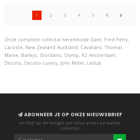
1
2
3
4
5
8
Onze complete collectie herenmode Gant, Fred Perry,
Lacoste, New Zealand Auckland, Cavallaro, Thomas
Maine, Baileys, Giordano, Olymp, R2 Amsterdam,
Desoto, Desoto Luxery, John Miller, Ledub
ABONNEER JE OP ONZE NIEUWSBRIEF
en blijf op de hoogte van onze acties en laatste
collecties