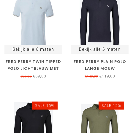
Bekijk alle
6
maten
Bekijk alle
5
maten
FRED PERRY TWIN TIPPED
FRED PERRY PLAIN POLO
POLO LICHTBLAUW MET
LANGE MOUW
GRIJS LOGO
DONKERBLAUW MET WIT
€69,00
€119,00
€89,00
€140,00
LOGO
SALE-15%
SALE-15%