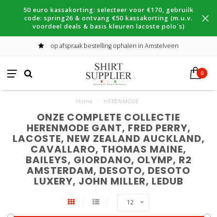
50 euro kassakorting: selecteer voor €170, gebruilk
code: spring26 & ontvang €50 kassakorting (m.u.v.
voordeel deals & basis kleuren lacoste polo´s)
op afspraak bestelling ophalen in Amstelveen
0
Home
/
HERENMODE
ONZE COMPLETE COLLECTIE
HERENMODE GANT, FRED PERRY,
LACOSTE, NEW ZEALAND AUCKLAND,
CAVALLARO, THOMAS MAINE,
BAILEYS, GIORDANO, OLYMP, R2
AMSTERDAM, DESOTO, DESOTO
LUXERY, JOHN MILLER, LEDUB
12