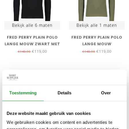
Bekijk alle
6
maten
Bekijk alle
1
maten
FRED PERRY PLAIN POLO
FRED PERRY PLAIN POLO
LANGE MOUW ZWART MET
LANGE MOUW
GRIJS LOGO
OLIJFGROEN MET
€119,00
€119,00
€140,00
€140,00
LICHTBLAUW LOGO
SALE-23%
SALE-51%
Toestemming
Details
Over
Deze website maakt gebruik van cookies
We gebruiken cookies om content en advertenties te