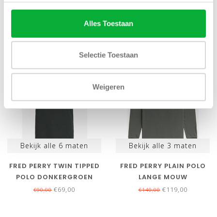
DONKERGROEN MET
€69,00
€119,00
€90,00
€140,00
LICHTGRIJS LOGO
Alles Toestaan
Selectie Toestaan
SALE-23%
SALE-15%
Weigeren
Bekijk alle
6
maten
Bekijk alle
3
maten
FRED PERRY TWIN TIPPED
FRED PERRY PLAIN POLO
POLO DONKERGROEN
LANGE MOUW
OLIJFGROEN MET
€69,00
€119,00
€90,00
€140,00
OLIJFGROEN LOGO