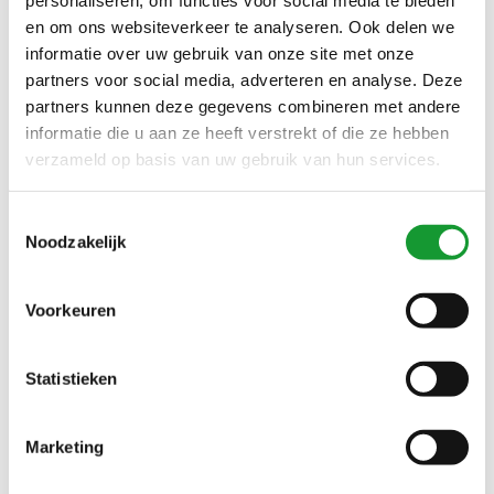
personaliseren, om functies voor social media te bieden
Bekijk alle
6
maten
Bekijk alle
2
maten
en om ons websiteverkeer te analyseren. Ook delen we
informatie over uw gebruik van onze site met onze
FRED PERRY TWIN TIPPED
FRED PERRY PLAIN POLO
partners voor social media, adverteren en analyse. Deze
POLO ZWART MET CAMEL
LICHTBLAUW MET ZWART
BRUIN LOGO
LOGO
partners kunnen deze gegevens combineren met andere
€69,00
€69,00
€90,00
€140,00
informatie die u aan ze heeft verstrekt of die ze hebben
verzameld op basis van uw gebruik van hun services.
Toestemmingsselectie
SALE-23%
SALE-15%
Noodzakelijk
Voorkeuren
Statistieken
Bekijk alle
6
maten
Bekijk alle
5
maten
Marketing
FRED PERRY TWIN TIPPED
FRED PERRY PLAIN POLO
POLO WIT SNOW WHITE
LANGE MOUW