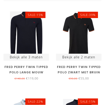
SALE-15%
SALE-39%
Bekijk alle
3
maten
Bekijk alle
2
maten
FRED PERRY TWIN TIPPED
FRED PERRY TWIN TIPPED
POLO LANGE MOUW
POLO ZWART MET BRUIN
DONKERBLAUW
LOGO
€119,00
€55,00
€140,00
€90,00
SALE-22%
SALE-15%