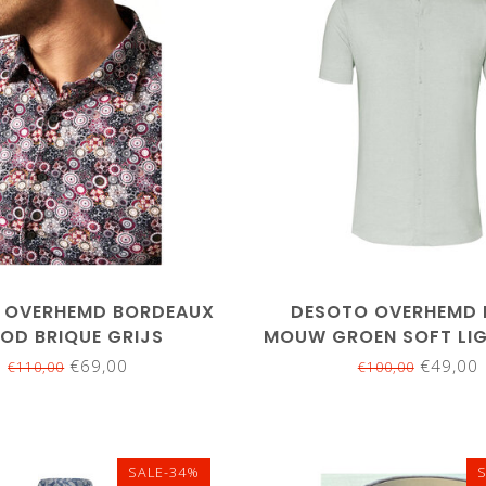
XL
3XL
 OVERHEMD BORDEAUX
DESOTO OVERHEMD 
OD BRIQUE GRIJS
MOUW GROEN SOFT LIG
BLOEMENPRINT
PIQUE
€69,00
€49,00
€110,00
€100,00
SALE-34%