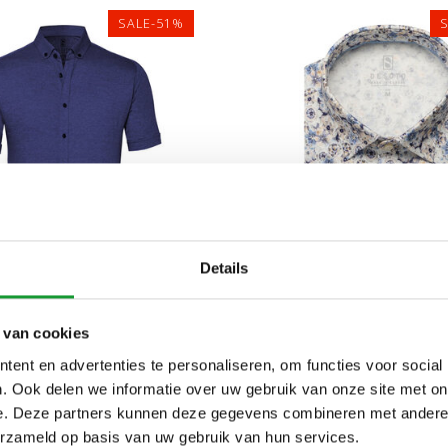
SALE-51%
Details
3XL
M
L
XXL
 van cookies
TO OVERHEMD KORTE
DESOTO OVERHEMD 
ent en advertenties te personaliseren, om functies voor social
 INDIGO BLUE PIQUE
MOUW BLAUW BE
. Ook delen we informatie over uw gebruik van onze site met on
BLOEMENPRIN
€49,00
€59,00
€100,00
€90,00
e. Deze partners kunnen deze gegevens combineren met andere i
erzameld op basis van uw gebruik van hun services.