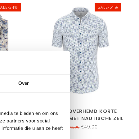
SALE-34%
SALE-51%
Over
XXL
KORTE
DESOTO OVERHEMD KORTE
 media te bieden en om ons
IGE
MOUW WIT MET NAUTISCHE ZEIL
ze partners voor social
T
BOOT PRINT
€49,00
€100,00
nformatie die u aan ze heeft