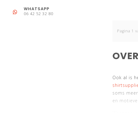
WHATSAPP
06 42 52 32 80
Pagina 1 v
OVER
Ook al is h
shirtsupplie
soms meer 
en motieve
Wanneer je 
zaak om bi
gaat in goe
shoppen teg