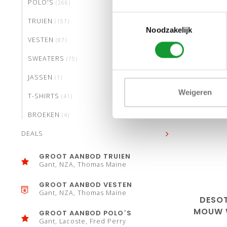
POLO'S
(266)
Toestemmingsselectie
TRUIEN
(157)
Noodzakelijk
VESTEN
(87)
SWEATERS
(75)
JASSEN
(1)
Weigeren
T-SHIRTS
(41)
BROEKEN
(4)
DEALS
GROOT AANBOD TRUIEN
Gant, NZA, Thomas Maine
GROOT AANBOD VESTEN
Gant, NZA, Thomas Maine
DESO
MOUW 
GROOT AANBOD POLO´S
Gant, Lacoste, Fred Perry