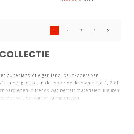
1
2
3
4
 COLLECTIE
het buitenland of eigen land, de inkopers van
2 samengesteld. In de mode denkt men altijd 1, 2 of
 verdiepen in trends wat betreft materialen, kleuren
 houden wat de klanten graag dragen.
st actuele collectie gekleed wilt gaan dan is het
s je een bewuste en modieuze man bent die gekleed
 sale een moment zijn om veel nieuwe herenkleding te