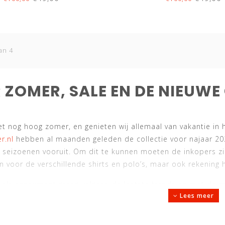
an 4
 ZOMER, SALE EN DE NIEUWE
et nog hoog zomer, en genieten wij allemaal van vakantie in 
r.nl
hebben al maanden geleden de collectie voor najaar 202
seizoenen vooruit. Om dit te kunnen moeten de inkopers zich
n voor de verschillende shirts en polo’s, maar ook rekening
als consument graag volgens de laatste trends en met de mee
Lees meer
j de
nieuwe collectie
te gaan shoppen voor kleding. Maar al
de herenshirts, polo’s en vesten of truien, dan kan juist de
en aantrekkelijke prijzen.