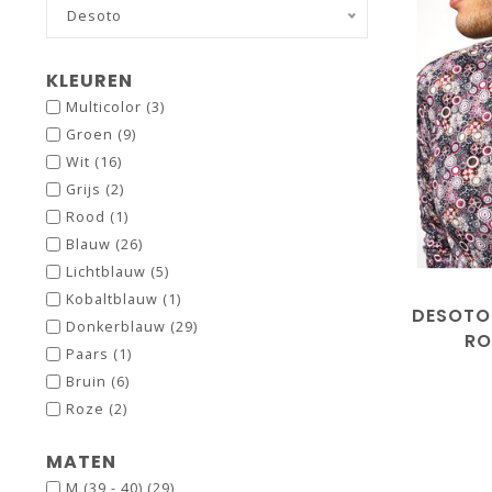
Desoto
KLEUREN
Multicolor
(3)
Groen
(9)
Wit
(16)
Grijs
(2)
Rood
(1)
Blauw
(26)
Lichtblauw
(5)
Kobaltblauw
(1)
DESOTO
Donkerblauw
(29)
RO
Paars
(1)
Bruin
(6)
Roze
(2)
MATEN
M (39 - 40)
(29)