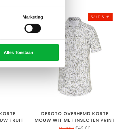
Marketing
SALE-51%
SALE-51%
Alles Toestaan
M
L
XL
XXL
3XL
KORTE
DESOTO OVERHEMD KORTE
UW FRUIT
MOUW WIT MET INSECTEN PRINT
€49,00
€100,00