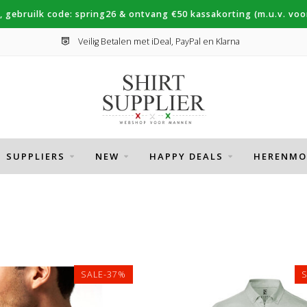
, gebruilk code: spring26 & ontvang €50 kassakorting (m.u.v. voor
Veilig Betalen met iDeal, PayPal en Klarna
SUPPLIERS
NEW
HAPPY DEALS
HERENMO
N
SALE-37%