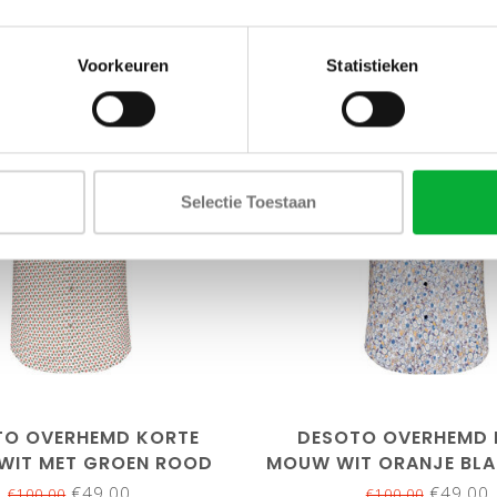
Voorkeuren
Statistieken
SALE-51%
Selectie Toestaan
L
XXL
3XL
XL
XXL
TO OVERHEMD KORTE
DESOTO OVERHEMD 
WIT MET GROEN ROOD
MOUW WIT ORANJE BLA
FIETSEN PRINT
PRINT
€49,00
€49,00
€100,00
€100,00