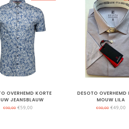
L
XL
XXL
M
TO OVERHEMD KORTE
DESOTO OVERHEMD 
UW JEANSBLAUW
MOUW LILA
BLOEMENPRINT
€59,00
€49,00
€90,00
€90,00