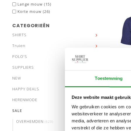
Lange mouw
(15)
Korte mouw
(26)
CATEGORIEËN
SHIRTS
Truien
POLO'S
SUPPLIERS
NEW
Toestemming
HAPPY DEALS
Deze website maakt gebruik
HERENMODE
DESO
We gebruiken cookies om cont
SALE
MOUW
websiteverkeer te analyseren
media, adverteren en analys
OVERHEMDEN
(623)
verstrekt of die ze hebben v