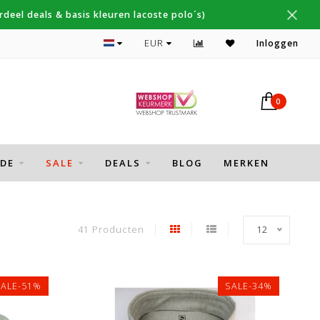
deel deals & basis kleuren lacoste polo´s)
Topmerken Thomas Maine, Cavallaro, Desoto
EUR
Inloggen
0
DE
SALE
DEALS
BLOG
MERKEN
41 Producten
12
SALE-51%
SALE-34%