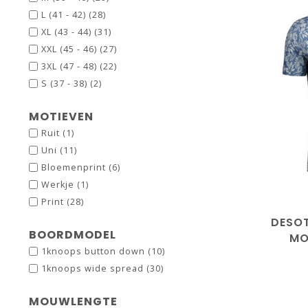
L (41 - 42)
(28)
XL (43 - 44)
(31)
XXL (45 - 46)
(27)
3XL (47 - 48)
(22)
S (37 - 38)
(2)
MOTIEVEN
Ruit
(1)
Uni
(11)
Bloemenprint
(6)
Werkje
(1)
Print
(28)
DESO
BOORDMODEL
MO
1knoops button down
(10)
1knoops wide spread
(30)
MOUWLENGTE