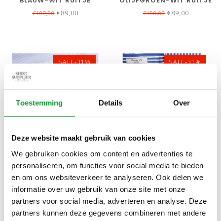
BLAUW-WIT RUITJE
OLIJFGROEN-WIT RUITJE
€89,00
€89,00
€100,00
€100,00
SALE-31%
SALE-31%
Toestemming
Details
Over
Deze website maakt gebruik van cookies
Bekijk alle
6
maten
Bekijk alle
8
maten
We gebruiken cookies om content en advertenties te
personaliseren, om functies voor social media te bieden
GANT HEREN OVERHEMD
GANT HEREN OVERHEMD
en om ons websiteverkeer te analyseren. Ook delen we
LICHTBLAUW-WIT
BLAUW-WIT STREEPJE
informatie over uw gebruik van onze site met onze
STREEPJE
€69,00
€69,00
€100,00
€100,00
partners voor social media, adverteren en analyse. Deze
partners kunnen deze gegevens combineren met andere