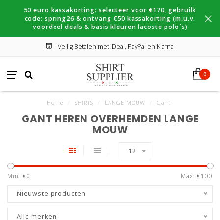
50 euro kassakorting: selecteer voor €170, gebruilk
code: spring26 & ontvang €50 kassakorting (m.u.v.
voordeel deals & basis kleuren lacoste polo´s)
Veilig Betalen met iDeal, PayPal en Klarna
0
Home
/
SHIRTS
/
LANGE MOUW
/
Gant
GANT HEREN OVERHEMDEN LANGE
MOUW
12
Min: €
0
Max: €
100
Nieuwste producten
Alle merken