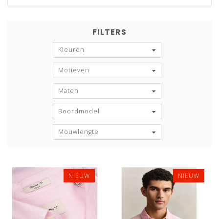
FILTERS
Kleuren
Motieven
Maten
Boordmodel
Mouwlengte
NIEUW
NIEUW